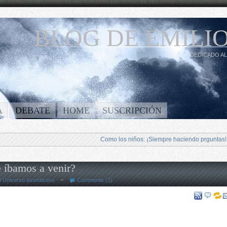
BLOG DE EMILIO
DEDICADO AL
A
DEBATE
HOME
SUSCRIPCIÓN
Como los niños: ¡Siempre haciendo prguntas!
e íbamos a venir?
l Universo asombroso
~
Comments (1)