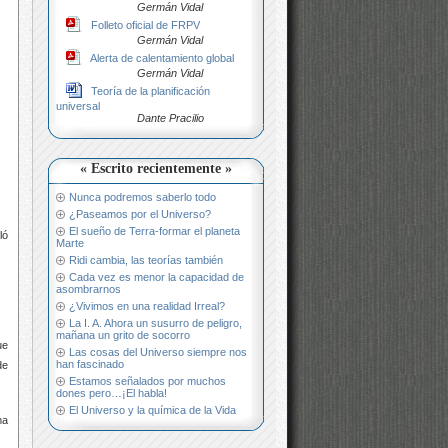
Germán Vidal
Folleto oficial de FRPV
Germán Vidal
Alerta de calentamiento global
Germán Vidal
Teoría de la planificación
universal
Dante Pracilio
« Escrito recientemente »
Nunca podremos saberlo todo
¿Paseamos por el Universo?
El sueño de Terra-formar el planeta
ló
Marte
Ridi cambia, las teorías también
Cada vez es menor la capacidad de
asombrarnos
¿Vivimos en una realidad Irreal?
La I. A. Ahora un susurro de peligro,
mañana un grito de socorro
ue
Las cosas del Universo siempre nos
han fascinado
de
Estamos señalados por muchos
dones pero…¡El habla!
El Universo y la química de la Vida
ma