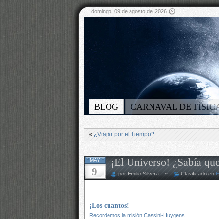
domingo, 09 de agosto del 2026
BLOG
CARNAVAL DE FÍSIC
«
¿Viajar por el Tiempo?
¡El Universo! ¿Sabía qu
MAY
9
por Emilio Silvera ~
Clasificado en
E
¡Los cuantos!
Recordemos la misión Cassini-Huygens