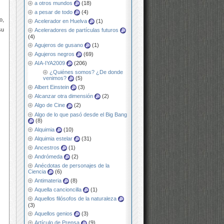
a otros mundos
(18)
a pesar de todo
(4)
o,
Acelerador en Huelva
(1)
su
Aceleradores de partículas futuros
(4)
Agujeros de gusano
(1)
Agujeros negros
(69)
AIA-IYA2009
(206)
¿Quiénes somos? ¿De donde
venimos?
(5)
Albert Einstein
(3)
Alcanzar otra dimensión
(2)
Algo de Cine
(2)
Algo de lo que pasó desde el Big Bang
(8)
Alquimia
(10)
Alquimia estelar
(31)
Ancestros
(1)
Andrómeda
(2)
Anécdotas de personajes de la
Ciencia
(6)
Antimateria
(8)
Aquella cancioncilla
(1)
Aquellos filósofos de la naturaleza
(3)
Aquellos genios
(3)
Artículo de Prensa
(9)