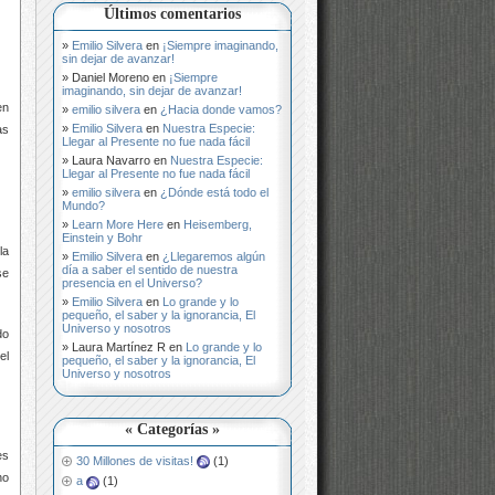
Últimos comentarios
Emilio Silvera
en
¡Siempre imaginando,
sin dejar de avanzar!
Daniel Moreno
en
¡Siempre
imaginando, sin dejar de avanzar!
en
emilio silvera
en
¿Hacia donde vamos?
Emilio Silvera
en
Nuestra Especie:
as
Llegar al Presente no fue nada fácil
Laura Navarro
en
Nuestra Especie:
Llegar al Presente no fue nada fácil
emilio silvera
en
¿Dónde está todo el
Mundo?
Learn More Here
en
Heisemberg,
Einstein y Bohr
la
Emilio Silvera
en
¿Llegaremos algún
día a saber el sentido de nuestra
se
presencia en el Universo?
Emilio Silvera
en
Lo grande y lo
pequeño, el saber y la ignorancia, El
Universo y nosotros
do
Laura Martínez R
en
Lo grande y lo
el
pequeño, el saber y la ignorancia, El
Universo y nosotros
« Categorías »
es
30 Millones de visitas!
(1)
no
a
(1)