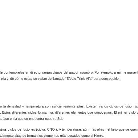
le contemplarlos en directo, serían dignos del mayor asombro. Por ejemplo, a mí me maravil
la y, de cómo éstas se valían del llamado “Efecto Triple Alfa” para conseguirlo.
do la densidad y temperatura son suficientemente altas. Existen varios ciclos de fusión q
a. Estos diferentes ciclos forman los diferentes elementos que conocemos. El primer ciclo 
la fase en la que se encuentra nuestro Sol.
otros ciclos de fusiones (ciclos CNO ). A temperaturas aún más altas , el helio que se que
adamente altas se forman los elementos más pesados como el Hierro.