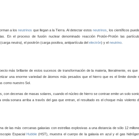
forman a los
neutrinos
que llegan a la Tierra. Al detectar estos
neutrinos
, los científicos pued
llas. En el proceso de fusión nuclear denominado reacción Protón-Protón las partícul
(carga neutra), el positrón (carga positiva, antipartícula del
electrón
) y el
neutrino
.
ecto más brillante de estos sucesos de transformación de la materia, literalmente, es que 
tetizar una enorme variedad de átomos más pesados que el hierro que es el límite donde 
as como nuestro Sol.
es, con decenas de masas solares, cuando el núcleo de hierro se contrae emite un solo soni
na onda sonara
arriba a través del gas que entran, el resultado es el choque más violento d
na de las más cercanas galaxias con estrellas explosivas a una distancia de sólo 12 millon
lescopio Espacial
Hubble
(HST), muestra el cuerpo de la galaxia en azul y el gas hidróge