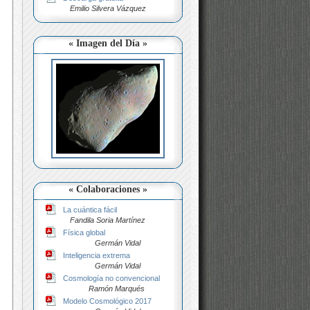
Emilio Silvera Vázquez
« Imagen del Día »
« Colaboraciones »
La cuántica fácil
Fandila Soria Martínez
Física global
Germán Vidal
Inteligencia extrema
Germán Vidal
Cosmología no convencional
Ramón Marqués
Modelo Cosmológico 2017