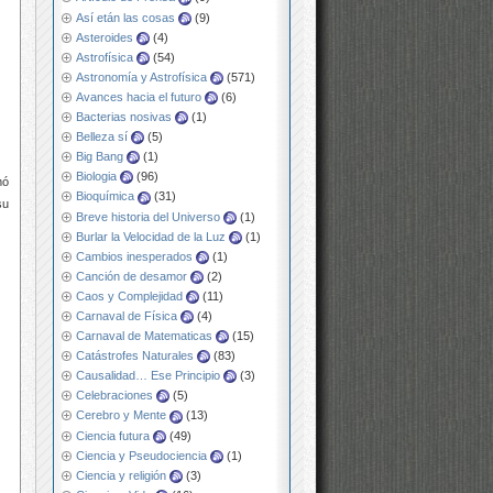
Así etán las cosas
(9)
Asteroides
(4)
Astrofísica
(54)
Astronomía y Astrofísica
(571)
Avances hacia el futuro
(6)
Bacterias nosivas
(1)
Belleza sí
(5)
Big Bang
(1)
Biologia
(96)
mó
Bioquímica
(31)
su
Breve historia del Universo
(1)
Burlar la Velocidad de la Luz
(1)
Cambios inesperados
(1)
Canción de desamor
(2)
Caos y Complejidad
(11)
Carnaval de Física
(4)
Carnaval de Matematicas
(15)
Catástrofes Naturales
(83)
Causalidad… Ese Principio
(3)
Celebraciones
(5)
Cerebro y Mente
(13)
Ciencia futura
(49)
Ciencia y Pseudociencia
(1)
Ciencia y religión
(3)