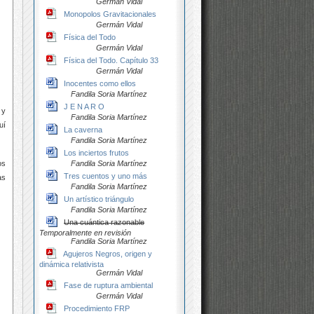
Germán Vidal
Monopolos Gravitacionales
Germán Vidal
Física del Todo
Germán Vidal
Física del Todo. Capítulo 33
Germán Vidal
Inocentes como ellos
Fandila Soria Martínez
J E N A R O
 y
Fandila Soria Martínez
uí
La caverna
Fandila Soria Martínez
Los inciertos frutos
os
Fandila Soria Martínez
Tres cuentos y uno más
as
Fandila Soria Martínez
Un artístico triángulo
Fandila Soria Martínez
Una cuántica razonable
Temporalmente en revisión
Fandila Soria Martínez
Agujeros Negros, origen y
dinámica relativista
Germán Vidal
Fase de ruptura ambiental
Germán Vidal
Procedimiento FRP