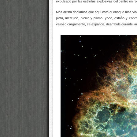
expulsado por las estrellas explosivas del centro en ro
Más arriba decíamos que aquí está el choque más viole
plata, mercurio, hierro y plomo, yodo, estaño y cobre
valioso cargamento, se expande, deambula durante lar