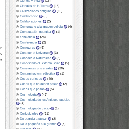
Ciencia y Vida
(16)
Ciencias de la Tierra
(13)
Civilizaciones antiguas
(10)
Colaboración
(6)
Colaboraciones
(2)
Comentario a la imagen del día
(4)
Computación cuantica
(1)
conciencia
(28)
Conferencia
(2)
Conjeturas
(5)
de
Conocer el Universo
(3)
os
Conocer la Naturaleza
(3)
ue
Conociendo el Sistema Solar
(5)
Constantes universales
(20)
Contaminación radiactiva
(1)
Cosas curiosas
(46)
Cosas que no deben pasar
(2)
Cosas que pasan
(5)
Cosmología
(43)
Cosmología de los Antiguos pueblos
(4)
Cosmología de vacío
(1)
Curiosidades
(31)
De estrella a púlsar
(2)
De lo pequeño a lo grande
(4)