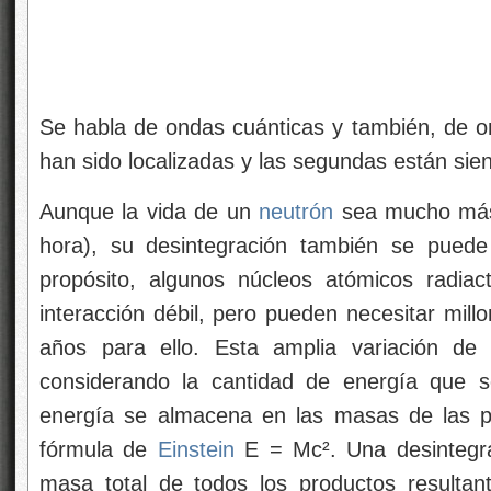
fórmula de
Einstein
E = Mc². Una desintegrac
masa total de todos los productos resulta
partícula original. La diferencia entre amba
movimiento. Si la diferencia es grande, 
rápidamente, pero a menudo la diferencia es 
puede durar minutos o incluso millones de
velocidad con la que las partículas se desinte
fuerza, sino también la cantidad de energía di
Si no existiera la interacción débil, la 
perfectamente estables. Sin embargo, la inte
las partículas π°, η y Σ° es la electroma
partículas tienen una vida media mucho
interacción electromagnética es mucho más fue