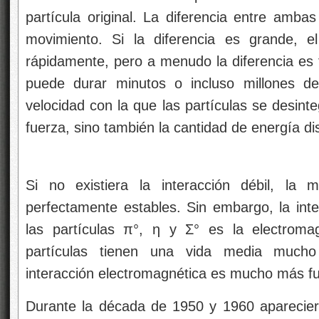
Durante la década de 1950 y 1960 aparecier
dio lugar a esa famosa anécdota de
Fermi
cua
me hubiera dedicado a la botánica.”
Si la vida de una partícula es tan corta c
desintegración tiene un efecto en la ener
partículas ante de que se desintegre. Pa
partícula con un diapasón que vibra en un d
fricción” que tiende a eliminar este modo d
afectar a la forma en la que el diapasón oscil
de oscilación, está peor definida. Para una p
corresponde a su energía. El diapasón re
ensancha su curva de resonancia. Da