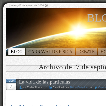
jueves, 06 de agosto del 2026
BLO
BLOG
CARNAVAL DE FÍSICA
DEBATE
H
Archivo del 7 de sept
La vida de las partículas
SEP
7
por Emilio Silvera ~
Clasificado en
Física Cuántica
~
Comme