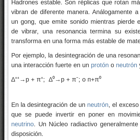
neutrino
. Un Núcleo radiactivo generalment
disposición.
El estudio de los componentes de la materia ti
y, muchos son los logros conseguidos y mu
conseguir, ya que, nuestros conocimientos d
nos parezca lo contrario), son aún bastant
descubrir antes de que podamos decir que d
todos sus componentes. Antes de que eso l
profundidad, el verdadero origen de la Luz
tendremos que desvelar.
Esperemos que con los futuros experime
Aceleradores de partículas del futuro, se no
avanzar en el perfeccionamiento del Modelo E
que, como todos sabemos es un Modelo incom