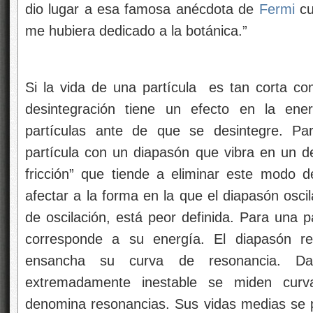
extremadamente inestable se miden curv
denomina resonancias. Sus vidas medias se 
forma de sus curvas de resonancia.
Bariones Delta.
Un ejemplo típico de una res
hay cuatro especies ∆ˉ, ∆⁰, ∆⁺ y ∆⁺⁺(esta últi
masas de las deltas son casi iguales 1.
interacción fuerte en un
protón
o un
neutrón
y
Existen tanto resonancias mesónicas como ba
son bariónicas. Las resonancias deltas so
resonancias mesónicas rho, P).