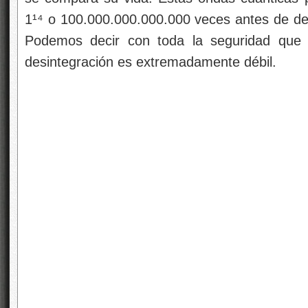
1¹⁴ o 100.000.000.000.000 veces antes de de
Podemos decir con toda la seguridad que l
desintegración es extremadamente débil.
Se habla de ondas cuánticas y también, de on
han sido localizadas y las segundas están sie
Aunque la vida de un
neutrón
sea mucho más 
hora), su desintegración también se puede a
propósito, algunos núcleos atómicos radiac
interacción débil, pero pueden necesitar mill
años para ello. Esta amplia variación de
considerando la cantidad de energía que se
energía se almacena en las masas de las p