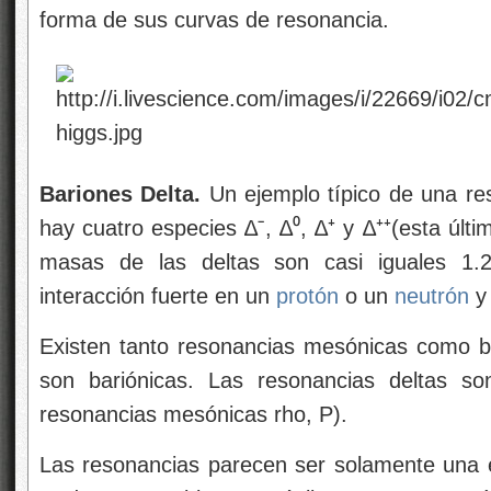
Las resonancias parecen ser solamente una e
Hadrones estable. Son réplicas que rotan m
vibran de diferente manera. Análogamente 
un gong, que emite sonido mientras pierde 
de vibrar, una resonancia termina su exis
transforma en una forma más estable de mate
Por ejemplo, la desintegración de una resonan
una interacción fuerte en un
protón
o
neutrón
∆⁺⁺→р + π⁺; ∆⁰→р + πˉ; o п+π⁰
En la desintegración de un
neutrón
, el exces
que se puede invertir en poner en movim