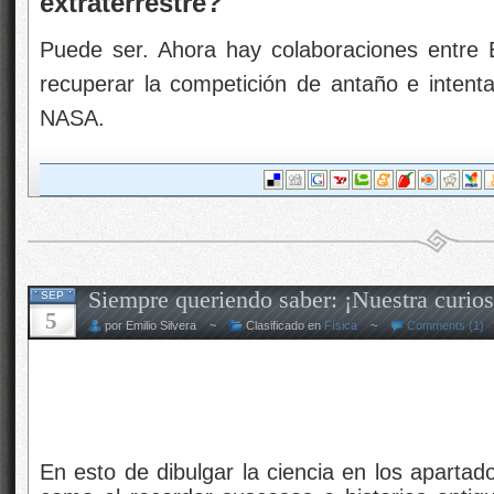
extraterrestre?
Puede ser. Ahora hay colaboraciones entre
recuperar la competición de antaño e intenta
NASA.
Siempre queriendo saber: ¡Nuestra curios
SEP
5
por Emilio Silvera ~
Clasificado en
Física
~
Comments (1)
En esto de dibulgar la ciencia en los apartado