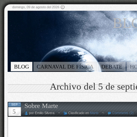
domingo, 09 de agosto del 2026
BLO
BLOG
CARNAVAL DE FÍSICA
DEBATE
H
Archivo del 5 de sept
Sobre Marte
SEP
5
por Emilio Silvera ~
Clasificado en
Marte
~
Comments (2)