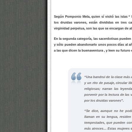
Según Pomponio Mela, quien sí visitó las islas “
los druidas varones, están divididas en tres 
virginidad perpetua, son las que se encargan de a
En la segunda categoría, las sacerdotisas pueden
y sólo pueden abandonarlo unos pocos días al añ
a las que dicen la buenaventura , y leen su futuro
“Una bandrui de la clase más a
y un rito de pasaje, circular l
religiosas; narran las leyend
porvenir por la lectura de las
por los druidas varones”.
“Se dice, aunque no he podi
llaman en su lengua, residen 
tempestades, que pueden conv
más atroces… Estas mujeres s