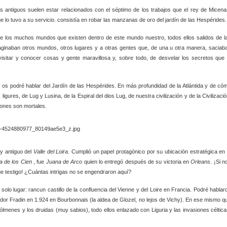
 antiguos suelen estar relacionados con el séptimo de los trabajos que el rey de Micena
 lo tuvo a su servicio. consistía en robar las manzanas de oro del jardín de las Hespérides.
e los muchos mundos que existen dentro de este mundo nuestro, todos ellos salidos de l
aginaban otros mundos, otros lugares y a otras gentes que, de una u otra manera, saciab
isitar y conocer cosas y gente maravillosa y, sobre todo, de desvelar los secretos que 
 y os podré hablar del Jardín de las Hespérides. En más profundidad de la Atlántida y de có
ligures, de Lug y Lusina, de la Espiral del dios Lug, de nuestra civilización y de la Civilizació
ciones son mortales.
y antiguo del
Valle del Loira
. Cumplió un papel protagónico por su ubicación estratégica en 
a de los Cien
, fue
Juana de Arco
quien lo entregó después de su victoria en
Orleans
. ¡Si n
ue testigo! ¿Cuántas intrigas no se engendraron aquí?
olo lugar: rancun castillo de la confluencia del Vienne y del Loire en Francia. Podré hablar
rador Fradin en 1.924 en Bourbonnais (la aldea de Glozel, no lejos de Vichy). En ese mismo q
lmenes y los druidas (muy sabios), todo ellos enlazado con Liguria y las invasiones céltica