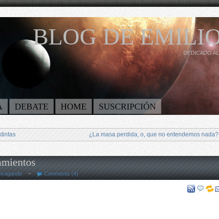
BLOG DE EMILIO
DEDICADO AL
A
DEBATE
HOME
SUSCRIPCIÓN
tintas
¿La masa perdida, o, que no entendemos nada?
amientos
ivagando
~
Comments (4)