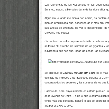
Las referencias de las Hespérides en los documentos
Euristeo, impuso a Hércules durande los doce años que
Algún día, cuando me sienta con ánimo, os hablaré d
mentes prodigiosas que, deseosas de ir más allá, im
sus ansias de aventura, de ver lo desconocido, de v
Universo nos ocultos.
Os contaré cómo fue la primera batalla de la historia
se formó el Estrecho de Gibraltar, de los gigantes y los 
la Diáspora que nos que, todas las cosas, las civiliza
Se dice que el
Château Meung-sur-Loire
es el mas 
conflicto los ingleses y los franceses durante la
Guerr
contara todos los secretos y los sucesos de los que f
Hablaré de Isoré, cuyo subsiste en estado puro en un s
de la leyenda de Osiris… o de lo que le ocurrió al lab
tengo más que pensado, incluiré lo que sé sobre los dó
allá por el 1.700 a. de C.