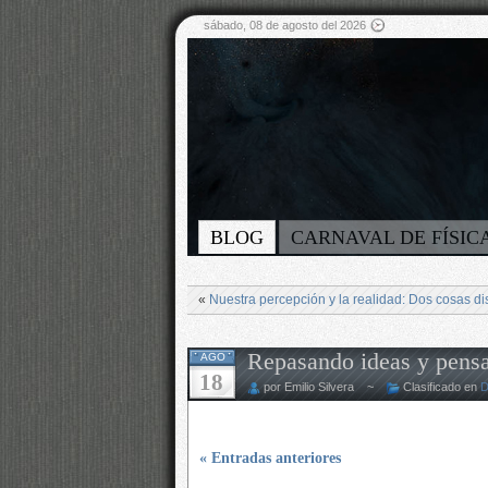
sábado, 08 de agosto del 2026
BLOG
CARNAVAL DE FÍSIC
«
Nuestra percepción y la realidad: Dos cosas dis
Repasando ideas y pens
AGO
18
por Emilio Silvera ~
Clasificado en
D
« Entradas anteriores