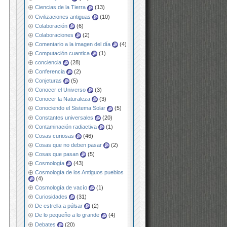
Ciencias de la Tierra
(13)
Civilizaciones antiguas
(10)
Colaboración
(6)
Colaboraciones
(2)
Comentario a la imagen del día
(4)
Computación cuantica
(1)
conciencia
(28)
Conferencia
(2)
Conjeturas
(5)
Conocer el Universo
(3)
Conocer la Naturaleza
(3)
Conociendo el Sistema Solar
(5)
Constantes universales
(20)
Contaminación radiactiva
(1)
Cosas curiosas
(46)
Cosas que no deben pasar
(2)
Cosas que pasan
(5)
Cosmología
(43)
Cosmología de los Antiguos pueblos
(4)
Cosmología de vacío
(1)
Curiosidades
(31)
De estrella a púlsar
(2)
De lo pequeño a lo grande
(4)
Debates
(20)