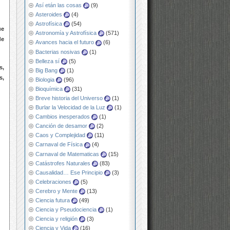
Así etán las cosas
(9)
Asteroides
(4)
Astrofísica
(54)
ue
Astronomía y Astrofísica
(571)
de
Avances hacia el futuro
(6)
Bacterias nosivas
(1)
Belleza sí
(5)
s,
Big Bang
(1)
s,
Biologia
(96)
Bioquímica
(31)
Breve historia del Universo
(1)
Burlar la Velocidad de la Luz
(1)
Cambios inesperados
(1)
Canción de desamor
(2)
Caos y Complejidad
(11)
Carnaval de Física
(4)
Carnaval de Matematicas
(15)
Catástrofes Naturales
(83)
Causalidad… Ese Principio
(3)
Celebraciones
(5)
Cerebro y Mente
(13)
Ciencia futura
(49)
Ciencia y Pseudociencia
(1)
Ciencia y religión
(3)
Ciencia y Vida
(16)