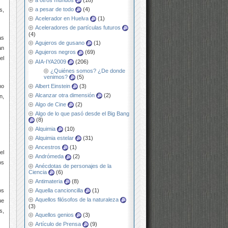
a otros mundos
(18)
a pesar de todo
(4)
s,
Acelerador en Huelva
(1)
Aceleradores de partículas futuros
(4)
as
Agujeros de gusano
(1)
an
Agujeros negros
(69)
el
AIA-IYA2009
(206)
¿Quiénes somos? ¿De donde
venimos?
(5)
mo
Albert Einstein
(3)
Alcanzar otra dimensión
(2)
n,
Algo de Cine
(2)
Algo de lo que pasó desde el Big Bang
(8)
Alquimia
(10)
Alquimia estelar
(31)
Ancestros
(1)
el
Andrómeda
(2)
os
Anécdotas de personajes de la
Ciencia
(6)
Antimateria
(8)
os
Aquella cancioncilla
(1)
Aquellos filósofos de la naturaleza
ue
(3)
s,
Aquellos genios
(3)
Artículo de Prensa
(9)