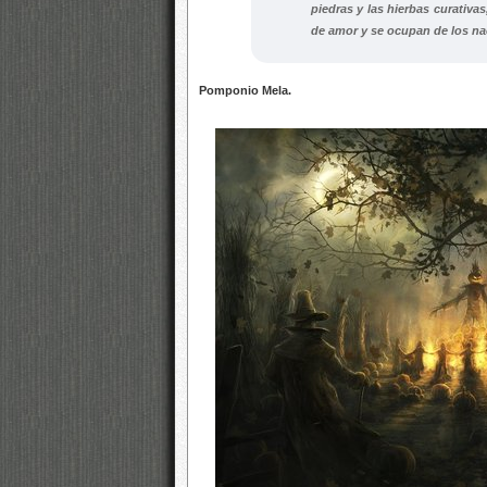
piedras y las hierbas curativa
de amor y se ocupan de los na
Pomponio Mela.