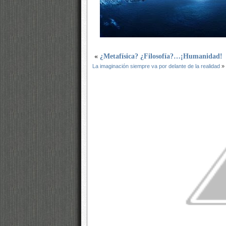
«
¿Metafísica? ¿Filosofía?…¡Humanidad!
La imaginación siempre va por delante de la realidad
»