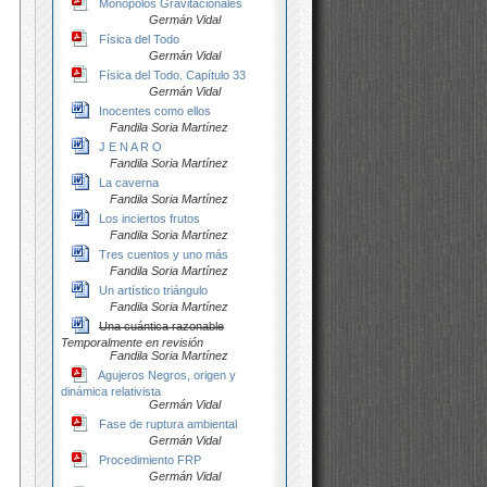
Monopolos Gravitacionales
Germán Vidal
Física del Todo
Germán Vidal
Física del Todo. Capítulo 33
Germán Vidal
Inocentes como ellos
Fandila Soria Martínez
J E N A R O
Fandila Soria Martínez
La caverna
Fandila Soria Martínez
Los inciertos frutos
Fandila Soria Martínez
Tres cuentos y uno más
Fandila Soria Martínez
Un artístico triángulo
Fandila Soria Martínez
Una cuántica razonable
Temporalmente en revisión
Fandila Soria Martínez
Agujeros Negros, origen y
dinámica relativista
Germán Vidal
Fase de ruptura ambiental
Germán Vidal
Procedimiento FRP
Germán Vidal