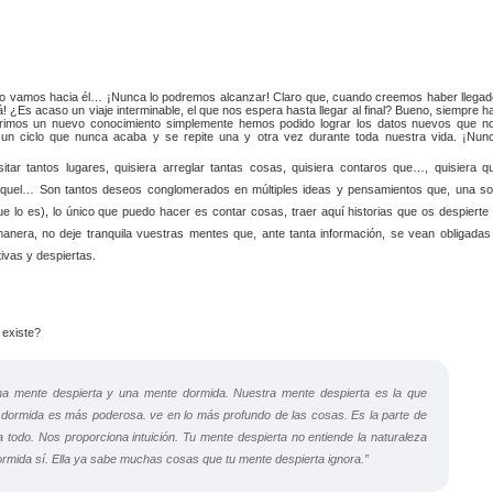
no vamos hacia él… ¡Nunca lo podremos alcanzar! Claro que, cuando creemos haber llegad
 ¿Es acaso un viaje interminable, el que nos espera hasta llegar al final? Bueno, siempre h
irimos un nuevo conocimiento simplemente hemos podido lograr los datos nuevos que n
r un ciclo que nunca acaba y se repite una y otra vez durante toda nuestra vida. ¡Nun
sitar tantos lugares, quisiera arreglar tantas cosas, quisiera contaros que…, quisiera q
r aquel… Son tantos deseos conglomerados en múltiples ideas y pensamientos que, una so
e lo es), lo único que puedo hacer es contar cosas, traer aquí historias que os despierte 
nera, no deje tranquila vuestras mentes que, ante tanta información, se vean obligadas
ivas y despiertas.
iste?
a mente despierta y una mente dormida. Nuestra mente despierta es la que
e dormida es más poderosa. ve en lo más profundo de las cosas. Es la parte de
todo. Nos proporciona intuición. Tu mente despierta no entiende la naturaleza
rmida sí. Ella ya sabe muchas cosas que tu mente despierta ignora.”