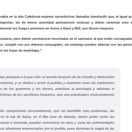
 había en la alta Caledonia mujeres sacerdotizas llamadas bandruidh que, al igual q
categorías: las de menor autoridad permanecen reclusas y deben observar voto 
limentar los fuegos perennes en honor a Dana y Bilé, sus dioses mayores.
 casarse, pero deben permanecer encerradas en el santuario al que están consagrada
o, cumplir con sus deberes conyugales; sin embargo pueden alternar con las gente
 en las hojas de muérdago.”
lta, jerarquía a la que sólo se accede después de de estudio y dedicación
ibremente, y se dedica a servir al pueblo, y mantener vivas las tradiciones
as de los guerreros y los dioses, practican la astrología y adivinan el
 víctimas de los sacrificios humanos, que son practicados exclusivamente
do comprobarlo personalmente, que las banfilidh más poderosas, las
en la isla de Saina, en el Mar (mar de Irlanda), tienen poder sobre las
ocar a voluntad, pueden convertirse en aves y curar las enfermedades
on altamente reverenciadas por el pueblo, pues dominan la magia de las