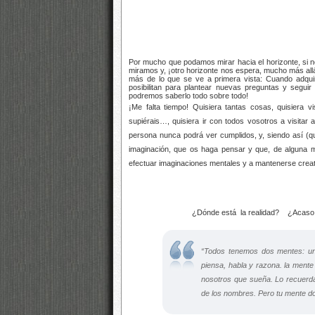
Por mucho que podamos mirar hacia el horizonte, si 
miramos y, ¡otro horizonte nos espera, mucho más allá!
más de lo que se ve a primera vista: Cuando adqu
posibilitan para plantear nuevas preguntas y segui
podremos saberlo todo sobre todo!
¡Me falta tiempo! Quisiera tantas cosas, quisiera vi
supiérais…, quisiera ir con todos vosotros a visita
persona nunca podrá ver cumplidos, y, siendo así (qu
imaginación, que os haga pensar y que, de alguna ma
efectuar imaginaciones mentales y a mantenerse creat
¿Dónde está la realidad? ¿Acaso ex
“Todos tenemos dos mentes: un
piensa, habla y razona. la ment
nosotros que sueña. Lo recuerda 
de los nombres. Pero tu mente do