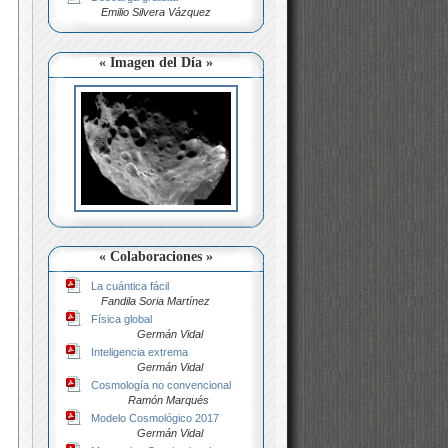
Emilio Silvera Vázquez
« Imagen del Día »
« Colaboraciones »
La cuántica fácil
Fandila Soria Martínez
Física global
Germán Vidal
Inteligencia extrema
Germán Vidal
Cosmología no convencional
Ramón Marqués
Modelo Cosmológico 2017
Germán Vidal