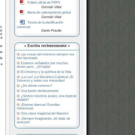
Folleto oficial de FRPV
Germán Vidal
Alerta de calentamiento global
Germán Vidal
Teoría de la planificación
o,
universal
ay
Dante Pracilio
os
ca
« Escrito recientemente »
ue
la
Las cosas del Universo siempre nos
han fascinado
la
Estamos señalados por muchos
 a
dones pero…¡El habla!
El Universo y la química de la Vida
¡La Luz! ¡La Mecánica Cuántica! ¡El
Universo y todas sus maravillas!
¿De dónde venimos?
Una ilusión desilusionante
¿Somos nosotros acaso, una especie
elegida?
¡Enanas blancas! Estrellas
misteriosas
Otra clase magistral del Maestro
¡Siempre imaginando, sin dejar de
avanzar!