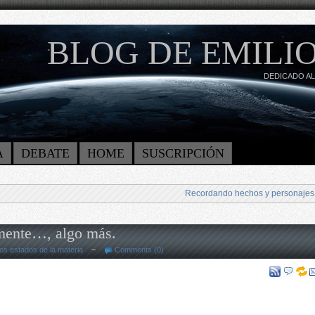
BLOG DE EMILIO
DEDICADO AL
A
DEBATE
HOME
SUSCRIPCIÓN
Recordando hechos y personajes
emente…, algo más.
os estados de la materia
~
Comments (0)