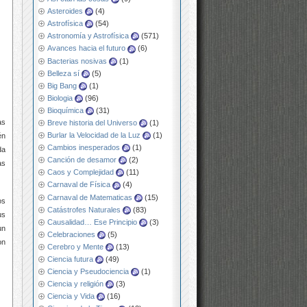
Asteroides
(4)
Astrofísica
(54)
Astronomía y Astrofísica
(571)
Avances hacia el futuro
(6)
Bacterias nosivas
(1)
Belleza sí
(5)
Big Bang
(1)
Biologia
(96)
Bioquímica
(31)
as
Breve historia del Universo
(1)
Burlar la Velocidad de la Luz
(1)
én
Cambios inesperados
(1)
da
Canción de desamor
(2)
as
Caos y Complejidad
(11)
Carnaval de Física
(4)
Carnaval de Matematicas
(15)
os
Catástrofes Naturales
(83)
us
Causalidad… Ese Principio
(3)
un
Celebraciones
(5)
on
Cerebro y Mente
(13)
Ciencia futura
(49)
Ciencia y Pseudociencia
(1)
Ciencia y religión
(3)
Ciencia y Vida
(16)