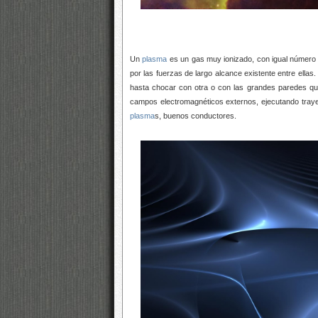
Un
plasma
es un gas muy ionizado, con igual número 
por las fuerzas de largo alcance existente entre ellas
hasta chocar con otra o con las grandes paredes qu
campos electromagnéticos externos, ejecutando trayec
plasma
s, buenos conductores.