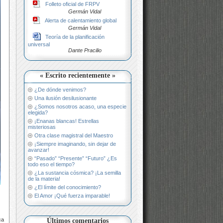
Folleto oficial de FRPV
Germán Vidal
Alerta de calentamiento global
Germán Vidal
Teoría de la planificación
universal
Dante Pracilio
« Escrito recientemente »
¿De dónde venimos?
Una ilusión desilusionante
¿Somos nosotros acaso, una especie
elegida?
¡Enanas blancas! Estrellas
misteriosas
Otra clase magistral del Maestro
¡Siempre imaginando, sin dejar de
avanzar!
“Pasado” “Presente” “Futuro” ¿Es
todo eso el tiempo?
¿La sustancia cósmica? ¡La semilla
de la materia!
¿El límite del conocimiento?
El Amor ¡Qué fuerza imparable!
ca
Últimos comentarios