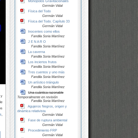
Monopolos Gravitacionales
Germán Vidal
Física del Todo
Germán Vidal
Física del Todo. Capítulo 33
Germán Vidal
Inocentes como ellos
Fandila Soria Martínez
J E N A R O
Fandila Soria Martínez
La caverna
Fandila Soria Martínez
Los inciertos frutos
Fandila Soria Martínez
Tres cuentos y uno más
Fandila Soria Martínez
Un artístico triángulo
Fandila Soria Martínez
Una cuántica razonable
 y
Temporalmente en revisión
Fandila Soria Martínez
le
Agujeros Negros, origen y
os
dinámica relativista
s
,
Germán Vidal
Fase de ruptura ambiental
Germán Vidal
Procedimiento FRP
Germán Vidal