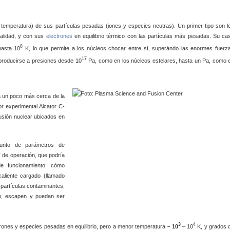
 temperatura) de sus partículas pesadas (iones y especies neutras). Un primer tipo son l
talidad, y con sus
electrones
en equilibrio térmico con las partículas más pesadas. Su ca
8
hasta 10
K, lo que permite a los núcleos chocar entre sí, superándo las enormes fuerz
17
 producirse a presiones desde 10
Pa, como en los núcleos estelares, hasta un Pa, como 
a un poco más cerca de la
r experimental Alcator C-
fusión nuclear ubicados en
unto de parámetros de
” de operación, que podría
de funcionamiento: cómo
aliente cargado (llamado
s partículas contaminantes,
ión, escapen y puedan ser
3
4
trones y especies pesadas en equilibrio, pero a menor temperatura
~ 10
– 10
K, y grados 