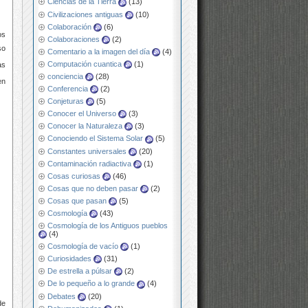
Ciencias de la Tierra
(13)
Civilizaciones antiguas
(10)
Colaboración
(6)
os
Colaboraciones
(2)
so
Comentario a la imagen del día
(4)
Computación cuantica
(1)
as
conciencia
(28)
en
Conferencia
(2)
Conjeturas
(5)
Conocer el Universo
(3)
Conocer la Naturaleza
(3)
Conociendo el Sistema Solar
(5)
Constantes universales
(20)
Contaminación radiactiva
(1)
Cosas curiosas
(46)
Cosas que no deben pasar
(2)
Cosas que pasan
(5)
Cosmología
(43)
Cosmología de los Antiguos pueblos
(4)
Cosmología de vacío
(1)
Curiosidades
(31)
De estrella a púlsar
(2)
De lo pequeño a lo grande
(4)
Debates
(20)
de