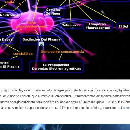
 digo) constituyen el cuarto estado de agregación de la materia, tras los sólidos, liquidos
ue se le aporte energía que aumente la temperatura. Si aumentamos de manera conasiderab
uieren energía suficiente para ionizarse al chocar entre sí. de modo que a ~ 20.000 K much
 átomos y moléculas pueden ionizarse también por impacto electrónico, obsorción de
fotone