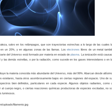
uraleza, salvo en los relámpagos, que son trayectorias estrechas a lo largo de las cuales l
e en un 20%, y en algunas zonas de las llamas. Los
electrones
libres de un metal tambi
parte del Universo está formado por materia en estado de
plasma
. La ionización está causa
 y las demás estrellas, o por la radiación, como sucede en los gases interestelares o en l
tituye la materia conocida más abundante del Universo, más del 99%. Abarcan desde altísim
os estelares, hasta otros asombrosamente bajos en ciertas regiones del espacio. Uno de s
spectros bien definidos, particulares en cada especie. Algunos objetos radiantes, como 
ar al cuerpo negro, o ciertas reacciones químicas productoras de especies excitadas, no s
os luminosos.