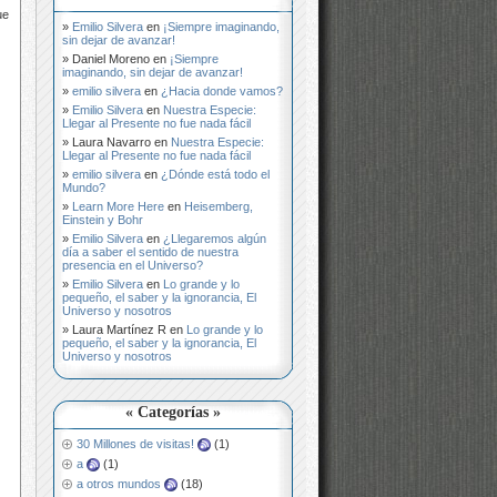
ue
Emilio Silvera
en
¡Siempre imaginando,
sin dejar de avanzar!
Daniel Moreno
en
¡Siempre
imaginando, sin dejar de avanzar!
emilio silvera
en
¿Hacia donde vamos?
Emilio Silvera
en
Nuestra Especie:
Llegar al Presente no fue nada fácil
Laura Navarro
en
Nuestra Especie:
Llegar al Presente no fue nada fácil
emilio silvera
en
¿Dónde está todo el
Mundo?
Learn More Here
en
Heisemberg,
Einstein y Bohr
Emilio Silvera
en
¿Llegaremos algún
día a saber el sentido de nuestra
presencia en el Universo?
Emilio Silvera
en
Lo grande y lo
pequeño, el saber y la ignorancia, El
Universo y nosotros
Laura Martínez R
en
Lo grande y lo
pequeño, el saber y la ignorancia, El
Universo y nosotros
« Categorías »
30 Millones de visitas!
(1)
a
(1)
a otros mundos
(18)