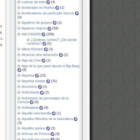
a pesar de todo
(4)
Acelerador en Huelva
(1)
Aceleradores de partículas futuros
(4)
Agujeros de gusano
(1)
o,
Agujeros negros
(69)
a,
AIA-IYA2009
(206)
 o
¿Quiénes somos? ¿De donde
venimos?
(5)
os
Albert Einstein
(3)
Alcanzar otra dimensión
(2)
Algo de Cine
(2)
Algo de lo que pasó desde el Big Bang
(8)
Alquimia
(10)
Alquimia estelar
(31)
Ancestros
(1)
Andrómeda
(2)
Anécdotas de personajes de la
Ciencia
(6)
Antimateria
(8)
Aquella cancioncilla
(1)
Aquellos filósofos de la naturaleza
(3)
Aquellos genios
(3)
Artículo de Prensa
(9)
Así etán las cosas
(9)