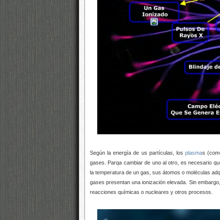
Según la energía de us partículas, los
plasma
s (como
gases. Parqa cambiar de uno al otro, es necesario q
la temperatura de un gas, sus átomos o moléculas adq
gases presentan una ionización elevada. Sin embargo,
reacciones químicas o nucleares y otros procesos.