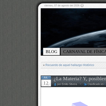
viernes, 07 de agosto del 2026
BLOG
CARNAVAL DE FÍSIC
«
Recuerdo de aquel hallazgo Histórico
¿La Materia? Y, posibl
JUL
12
por Emilio Silvera ~
Clasificado en
L