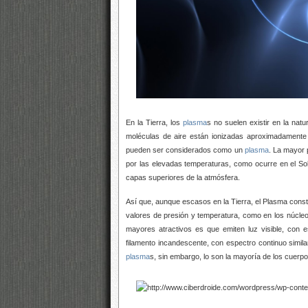
En la Tierra, los
plasma
s no suelen existir en la nat
moléculas de aire están ionizadas aproximadament
pueden ser considerados como un
plasma
. La mayor 
por las elevadas temperaturas, como ocurre en el Sol
capas superiores de la atmósfera.
Así que, aunque escasos en la Tierra, el Plasma cons
valores de presión y temperatura, como en los núcle
mayores atractivos es que emiten luz visible, con e
filamento incandescente, con espectro continuo simil
plasma
s, sin embargo, lo son la mayoría de los cuerp