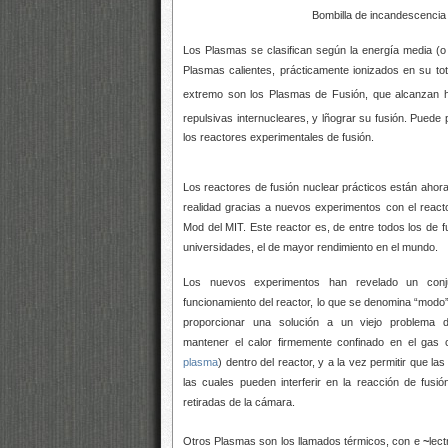
Bombilla de incandescencia
Los Plasmas se clasifican según la energía media (o
Plasmas calientes, prácticamente ionizados en su to
extremo son los Plasmas de Fusión, que alcanzan 
repulsivas internucleares, y lñograr su fusión. Puede
los reactores experimentales de fusión.
Los reactores de fusión nuclear prácticos están ahor
realidad gracias a nuevos experimentos con el reacto
Mod del MIT. Este reactor es, de entre todos los de 
universidades, el de mayor rendimiento en el mundo.
Los nuevos experimentos han revelado un conj
funcionamiento del reactor, lo que se denomina “modo
proporcionar una solución a un viejo problema 
mantener el calor firmemente confinado en el gas c
plasma
) dentro del reactor, y a la vez permitir que la
las cuales pueden interferir en la reacción de fus
retiradas de la cámara.
Otros Plasmas son los llamados térmicos, con e
~
lec