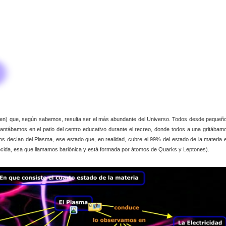
dicen) que, según sabemos, resulta ser el más abundante del Universo. Todos desde pequeñ
antábamos en el patio del centro educativo durante el recreo, donde todos a una gritábam
s decían del Plasma, ese estado que, en realidad, cubre el 99% del estado de la materia 
ocida, esa que llamamos bariónica y está formada por átomos de Quarks y Leptones).