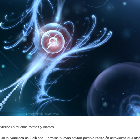
or en muchas formas y objetos
n la Nebulosa del Pelícano. Estrellas nuevas emiten potente radiación ultravioleta que ata