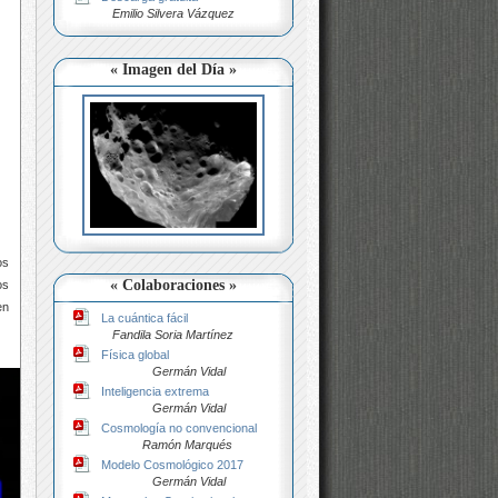
Emilio Silvera Vázquez
« Imagen del Día »
os
« Colaboraciones »
os
en
La cuántica fácil
Fandila Soria Martínez
Física global
Germán Vidal
Inteligencia extrema
Germán Vidal
Cosmología no convencional
Ramón Marqués
Modelo Cosmológico 2017
Germán Vidal