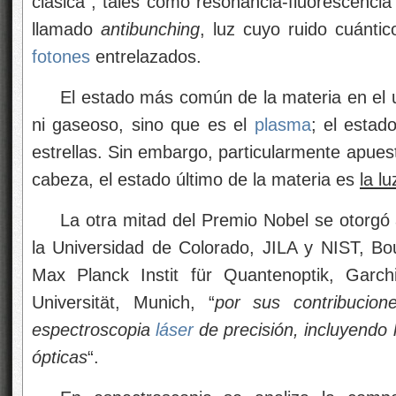
clásica”, tales como resonancia-fluorescenci
llamado
antibunching
, luz cuyo ruido cuánti
fotones
entrelazados.
El estado más común de la materia en el uni
ni gaseoso, sino que es el
plasma
; el estad
estrellas. Sin embargo, particularmente apues
cabeza, el estado último de la materia es
la lu
La otra mitad del Premio Nobel se otorgó 
la Universidad de Colorado, JILA y NIST, B
Max Planck Instit für Quantenoptik, Garch
Universität, Munich, “
por sus contribucio
espectroscopia
láser
de precisión, incluyendo 
ópticas
“.