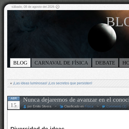
sábado, 08 de agosto del 2026
BLO
BLOG
CARNAVAL DE FÍSICA
DEBATE
H
«
¡Las ideas luminosas! ¡Los secretos que persisten!
Nunca dejaremos de avanzar en el conoci
ABR
15
por Emilio Silvera ~
Clasificado en
Física
~
Comments (1)