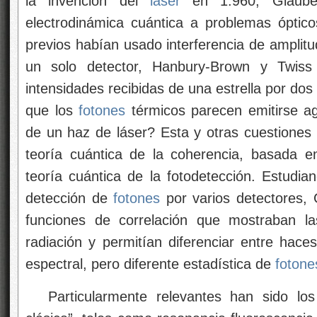
la invención del
láser
en 1.960, Glauber
electrodinámica cuántica a problemas óptic
previos habían usado interferencia de amplitu
un solo detector, Hanbury-Brown y Twiss 
intensidades recibidas de una estrella por do
que los
fotones
térmicos parecen emitirse a
de un haz de láser? Esta y otras cuestiones l
teoría cuántica de la coherencia, basada e
teoría cuántica de la fotodetección. Estudia
detección de
fotones
por varios detectores, 
funciones de correlación que mostraban las
radiación y permitían diferenciar entre hace
espectral, pero diferente estadística de
fotone
Particularmente relevantes han sido los