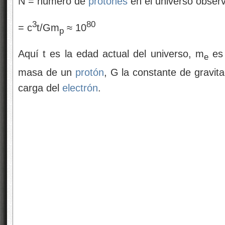
N = número de
protones
en el universo obser
3
80
= c
t/Gm
≈ 10
p
Aquí t es la edad actual del universo, m
es
e
masa de un
protón
, G la constante de gravitac
carga del
electrón
.