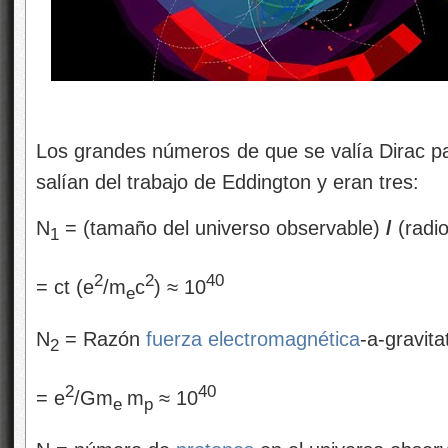
Los grandes números de que se valía Dirac par
salían del trabajo de Eddington y eran tres:
N
= (tamaño del universo observable)
/
(radi
1
2
2
40
= ct (e
/m
c
) ≈ 10
e
N
= Razón
fuerza electromagnética
-a-gravita
2
2
40
= e
/Gm
m
≈ 10
e
p