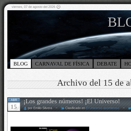
viernes, 07 de agosto del 2026
BLO
BLOG
CARNAVAL DE FÍSICA
DEBATE
H
Archivo del 15 de a
¡Los grandes números! ¡El Universo!
ABR
15
por Emilio Silvera ~
Clasificado en
El Universo asombroso
~