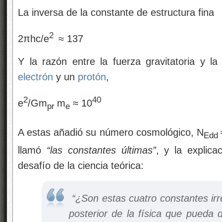
La inversa de la constante de estructura fina
2
2πhc/e
≈ 137
Y la razón entre la fuerza gravitatoria y l
electrón
y un
protón
,
2
40
e
/Gm
m
≈ 10
pr
e
A estas añadió su número cosmológico, N
Edd
llamó
“las constantes últimas”
, y la explic
desafío de la ciencia teórica:
“¿Son estas cuatro constantes irre
posterior de la física que pueda