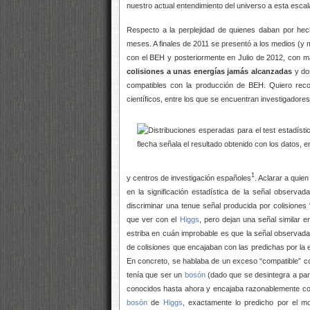
nuestro actual entendimiento del universo a esta escala
Respecto a la perplejidad de quienes daban por hec
meses. A finales de 2011 se presentó a los medios (y 
con el BEH y posteriormente en Julio de 2012, con m
colisiones a unas energías jamás alcanzadas
y dos
compatibles con la producción de BEH. Quiero rec
científicos, entre los que se encuentran investigadore
1
y centros de investigación españoles
. Aclarar a quie
en la significación estadística de la señal observ
discriminar una tenue señal producida por colisiones
que ver con el
Higgs
, pero dejan una señal similar e
estriba en cuán improbable es que la señal observada s
de colisiones que encajaban con las predichas por la 
En concreto, se hablaba de un exceso “compatible” c
tenía que ser un
bosón
(dado que se desintegra a pa
conocidos hasta ahora y encajaba razonablemente con
bosón
de
Higgs
, exactamente lo predicho por el m