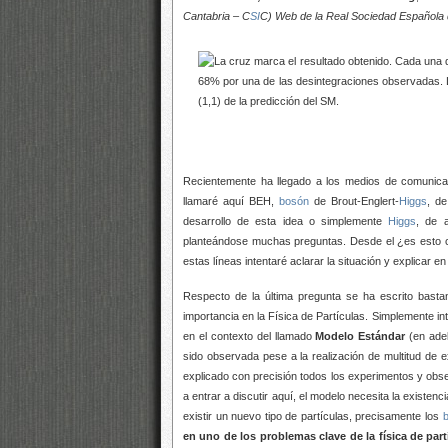
Cantabria – C
SI
C) Web de la Real Sociedad Española de
Recientemente ha llegado a los medios de comunica
llamaré aquí BEH,
bosón
de Brout-Englert-
Higgs
, de
desarrollo de esta idea o simplemente
Higgs
, de 
planteándose muchas preguntas. Desde el ¿es esto ci
estas líneas intentaré aclarar la situación y explicar e
Respecto de la última pregunta se ha escrito basta
importancia en la Física de Partículas. Simplemente in
en el contexto del llamado
Modelo Estándar
(en adel
sido observada pese a la realización de multitud de 
explicado con precisión todos los experimentos y obs
a entrar a discutir aquí, el modelo necesita la existe
existir un nuevo tipo de partículas, precisamente los
en uno de los problemas clave de la física de par