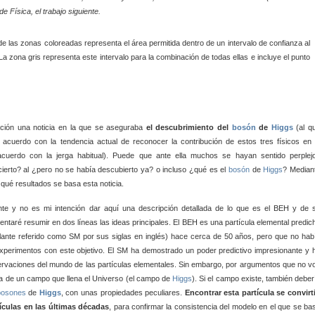
 Física, el trabajo siguiente.
ción una noticia en la que se aseguraba
el descubrimiento del
bosón
de
Higgs
(al q
 acuerdo con la tendencia actual de reconocer la contribución de estos tres físicos en 
acuerdo con la jerga habitual). Puede que ante ella muchos se hayan sentido perplej
erto? al ¿pero no se había descubierto ya? o incluso ¿qué es el
bosón
de
Higgs
? Median
n qué resultados se basa esta noticia.
nte y no es mi intención dar aquí una descripción detallada de lo que es el BEH y de 
tentaré resumir en dos líneas las ideas principales. El BEH es una partícula elemental predic
ante referido como SM por sus siglas en inglés) hace cerca de 50 años, pero que no hab
experimentos con este objetivo. El SM ha demostrado un poder predictivo impresionante y 
ervaciones del mundo de las partículas elementales. Sin embargo, por argumentos que no v
ncia de un campo que llena el Universo (el campo de
Higgs
). Si el campo existe, también deber
bosones
de
Higgs
, con unas propiedades peculiares.
Encontrar esta partícula se convirt
tículas en las últimas décadas
, para confirmar la consistencia del modelo en el que se ba