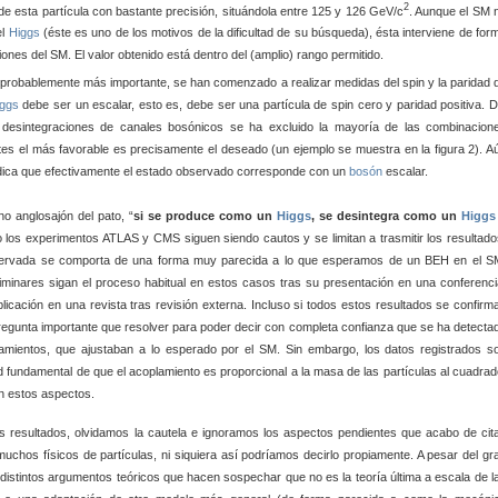
2
e esta partícula con bastante precisión, situándola entre 125 y 126 GeV/c
. Aunque el SM 
el
Higgs
(éste es uno de los motivos de la dificultad de su búsqueda), ésta interviene de for
iones del SM. El valor obtenido está dentro del (amplio) rango permitido.
probablemente más importante, se han comenzado a realizar medidas del spin y la paridad 
iggs
debe ser un escalar, esto es, debe ser una partícula de spin cero y paridad positiva. D
s desintegraciones de canales bosónicos se ha excluido la mayoría de las combinacion
ntes el más favorable es precisamente el deseado (un ejemplo se muestra en la figura 2). A
ndica que efectivamente el estado observado corresponde con un
bosón
escalar.
o anglosajón del pato, “
si se produce como un
Higgs
, se desintegra como un
Higgs
 los experimentos ATLAS y CMS siguen siendo cautos y se limitan a trasmitir los resultado
observada se comporta de una forma muy parecida a lo que esperamos de un BEH en el S
iminares sigan el proceso habitual en estos casos tras su presentación en una conferenci
blicación en una revista tras revisión externa. Incluso si todos estos resultados se confirm
 pregunta importante que resolver para poder decir con completa confianza que se ha detecta
amientos, que ajustaban a lo esperado por el SM. Sin embargo, los datos registrados s
ad fundamental de que el acoplamiento es proporcional a la masa de las partículas al cuadrad
n estos aspectos.
 resultados, olvidamos la cautela e ignoramos los aspectos pendientes que acabo de cita
uchos físicos de partículas, ni siquiera así podríamos decirlo propiamente. A pesar del gr
 distintos argumentos teóricos que hacen sospechar que no es la teoría última a escala de l