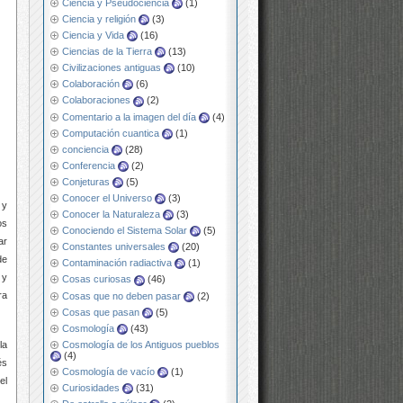
Ciencia y Pseudociencia
(1)
Ciencia y religión
(3)
Ciencia y Vida
(16)
Ciencias de la Tierra
(13)
Civilizaciones antiguas
(10)
Colaboración
(6)
Colaboraciones
(2)
Comentario a la imagen del día
(4)
Computación cuantica
(1)
conciencia
(28)
Conferencia
(2)
Conjeturas
(5)
Conocer el Universo
(3)
 y
Conocer la Naturaleza
(3)
os
Conociendo el Sistema Solar
(5)
ar
Constantes universales
(20)
de
Contaminación radiactiva
(1)
 y
Cosas curiosas
(46)
ra
Cosas que no deben pasar
(2)
Cosas que pasan
(5)
Cosmología
(43)
Cosmología de los Antiguos pueblos
la
(4)
és
Cosmología de vacío
(1)
el
Curiosidades
(31)