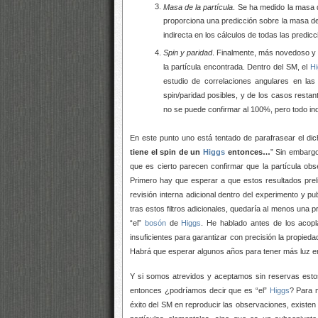
Masa de la partícula
. Se ha medido la masa d
proporciona una predicción sobre la masa d
indirecta en los cálculos de todas las predicc
Spin y paridad
. Finalmente, más novedoso y 
la partícula encontrada. Dentro del SM, el
H
estudio de correlaciones angulares en la
spin/paridad posibles, y de los casos resta
no se puede confirmar al 100%, pero todo i
En este punto uno está tentado de parafrasear el dich
tiene el spin de un
Higgs
entonces…
” Sin embargo
que es cierto parecen confirmar que la partícula 
Primero hay que esperar a que estos resultados prel
revisión interna adicional dentro del experimento y pu
tras estos filtros adicionales, quedaría al menos una
“el”
bosón
de
Higgs
. He hablado antes de los acopl
insuficientes para garantizar con precisión la propied
Habrá que esperar algunos años para tener más luz e
Y si somos atrevidos y aceptamos sin reservas estos
entonces ¿podríamos decir que es “el”
Higgs
? Para m
éxito del SM en reproducir las observaciones, existen