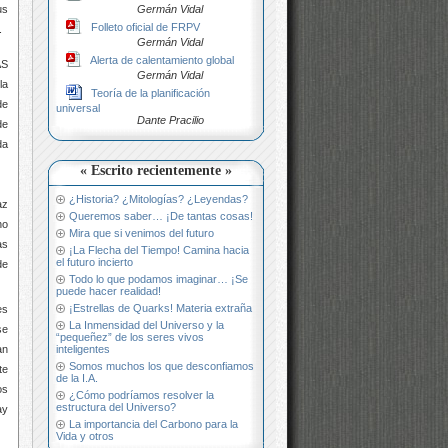
Germán Vidal
us
Folleto oficial de FRPV
.
Germán Vidal
Alerta de calentamiento global
AS
Germán Vidal
la
Teoría de la planificación
de
universal
Dante Pracilio
de
da
« Escrito recientemente »
¿Historia? ¿Mitologías? ¿Leyendas?
az
Queremos saber… ¡De tantas cosas!
no
Mira que si venimos del futuro
as
¡La Flecha del Tiempo! Camina hacia
el futuro incierto
de
Todo lo que podamos imaginar… ¡Se
puede hacer realidad!
¡Estrellas de Quarks! Materia extraña
es
La Inmensidad del Universo y la
e
“pequeñez” de los seres vivos
inteligentes
an
Somos muchos los que desconfiamos
te
de la I.A.
os
¿Cómo podríamos resolver la
estructura del Universo?
ay
La importancia del Carbono para la
Vida y otros