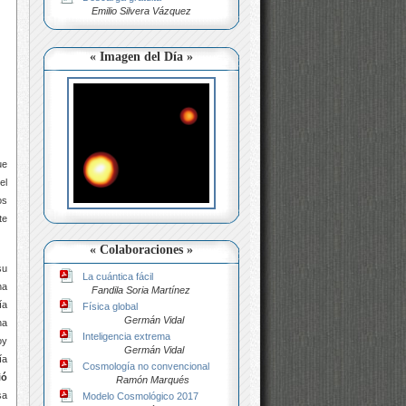
Emilio Silvera Vázquez
« Imagen del Día »
ue
el
os
te
« Colaboraciones »
su
La cuántica fácil
ha
Fandila Soria Martínez
ía
Física global
Germán Vidal
ha
Inteligencia extrema
oy
Germán Vidal
ía
Cosmología no convencional
ió
Ramón Marqués
sa
Modelo Cosmológico 2017