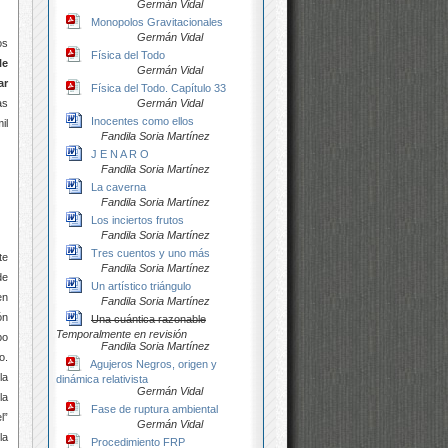
Germán Vidal
Monopolos Gravitacionales
Germán Vidal
os
Física del Todo
le
Germán Vidal
ar
Física del Todo. Capítulo 33
Germán Vidal
as
Inocentes como ellos
il
Fandila Soria Martínez
J E N A R O
Fandila Soria Martínez
La caverna
Fandila Soria Martínez
Los inciertos frutos
Fandila Soria Martínez
Tres cuentos y uno más
te
Fandila Soria Martínez
de
Un artístico triángulo
en
Fandila Soria Martínez
ón
Una cuántica razonable
Temporalmente en revisión
po
Fandila Soria Martínez
o.
Agujeros Negros, origen y
la
dinámica relativista
Germán Vidal
la
Fase de ruptura ambiental
l”
Germán Vidal
la
Procedimiento FRP