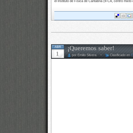
el Instituto de Física de Cantabria (IFCA, centro mixto 
¡Queremos saber!
ABR
1
por Emilio Silvera ~
Clasificado en
E