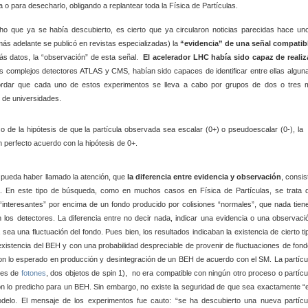
 o para desecharlo, obligando a replantear toda la Física de Partículas.
ho que ya se había descubierto, es cierto que ya circularon noticias parecidas hace un
más adelante se publicó en revistas especializadas) la
“evidencia” de una señal compatib
ás datos, la “observación” de esta señal.
El acelerador LHC había sido capaz de realiz
 complejos detectores ATLAS y CMS, habían sido capaces de identificar entre ellas algun
ordar que cada uno de estos experimentos se lleva a cabo por grupos de dos o tres m
s de universidades.
n pueda haber llamado la atención, que
la diferencia entre evidencia y observación
, consis
ada. En este tipo de búsqueda, como en muchos casos en Física de Partículas, se trata 
 “interesantes” por encima de un fondo producido por colisiones “normales”, que nada tien
n los detectores. La diferencia entre no decir nada, indicar una evidencia o una observaci
ea una fluctuación del fondo. Pues bien, los resultados indicaban la existencia de cierto ti
existencia del BEH y con una probabilidad despreciable de provenir de fluctuaciones de fond
on lo esperado en producción y desintegración de un BEH de acuerdo con el SM. La partícu
res de
fotones
, dos objetos de spin 1), no era compatible con ningún otro proceso o partícu
 lo predicho para un BEH. Sin embargo, no existe la seguridad de que sea exactamente “e
odelo. El mensaje de los experimentos fue cauto: “se ha descubierto una nueva partícu