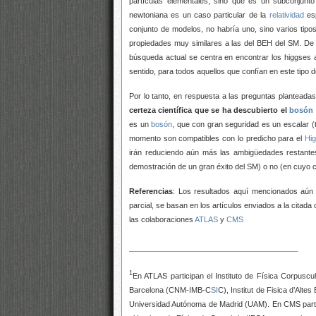
partículas elementales, sino que es un subconjun
newtoniana es un caso particular de la
relatividad
esp
conjunto de modelos, no habría uno, sino varios tip
propiedades muy similares a las del BEH del SM. De 
búsqueda actual se centra en encontrar los higgses 
sentido, para todos aquellos que confían en este tipo 
Por lo tanto, en respuesta a las preguntas planteada
certeza científica que se ha descubierto el
bosón
es un
bosón
, que con gran seguridad es un escalar (t
momento son compatibles con lo predicho para el
Hi
irán reduciendo aún más las ambigüedades restante
demostración de un gran éxito del SM) o no (en cuyo ca
Referencias
: Los resultados aquí mencionados aún n
parcial, se basan en los artículos enviados a la cita
las colaboraciones
ATLAS
y
CMS
1
En ATLAS participan el Instituto de Física Corpuscu
Barcelona (CNM-IMB-C
SI
C), Institut de Fisica d’Alt
Universidad Autónoma de Madrid (UAM). En CMS partic