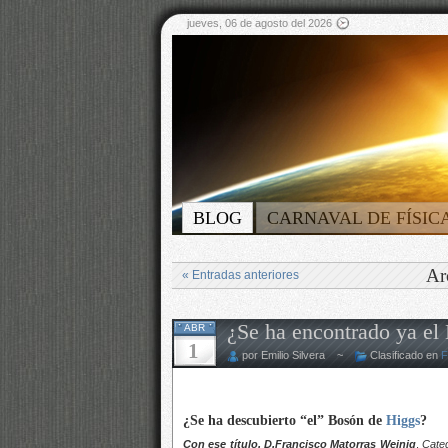
jueves, 06 de agosto del 2026
BLOG
CARNAVAL DE FÍSIC
Ar
« Entradas anteriores
¿Se ha encontrado ya el
ABR
1
por Emilio Silvera ~
Clasificado en
F
¿Se ha descubierto “el” Bosón de
Higgs
?
Con ese título, D.Francisco Matorras Weinig
,
Cated