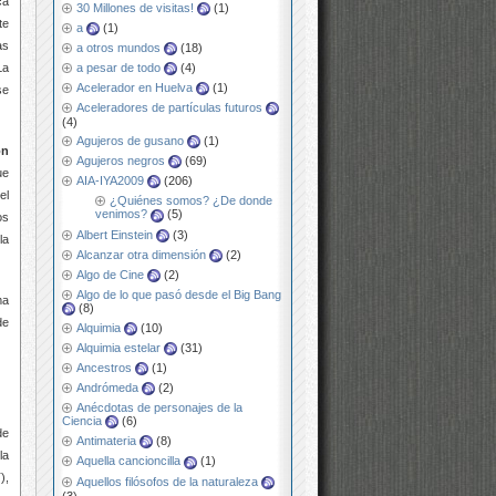
ca
30 Millones de visitas!
(1)
te
a
(1)
as
a otros mundos
(18)
a pesar de todo
(4)
La
Acelerador en Huelva
(1)
se
Aceleradores de partículas futuros
(4)
Agujeros de gusano
(1)
on
Agujeros negros
(69)
ue
AIA-IYA2009
(206)
el
¿Quiénes somos? ¿De donde
venimos?
(5)
os
Albert Einstein
(3)
la
Alcanzar otra dimensión
(2)
Algo de Cine
(2)
Algo de lo que pasó desde el Big Bang
ma
(8)
de
Alquimia
(10)
Alquimia estelar
(31)
Ancestros
(1)
Andrómeda
(2)
Anécdotas de personajes de la
Ciencia
(6)
de
Antimateria
(8)
la
Aquella cancioncilla
(1)
),
Aquellos filósofos de la naturaleza
(3)