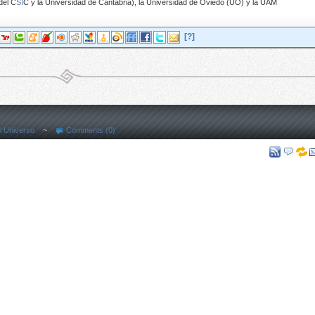
del C
SI
C y la Universidad de Cantabria), la Universidad de Oviedo (UO) y la UAM
[?]
l Universo
~
Comments (0)