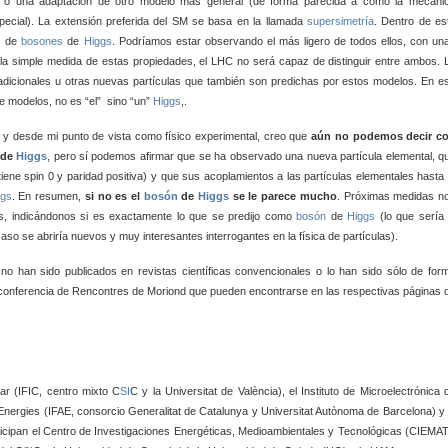
to o una adaptación de otro modelo más general (de forma parecida a como la mecáni
ecial). La extensión preferida del SM se basa en la llamada
supersimetría
. Dentro de es
os de
bosones
de
Higgs
. Podríamos estar observando el más ligero de todos ellos, con un
la simple medida de estas propiedades, el LHC no será capaz de distinguir entre ambos. 
adicionales u otras nuevas partículas que también son predichas por estos modelos. En e
de modelos, no es “el” sino “un”
Higgs
,.
s y desde mi punto de vista como físico experimental, creo que
aún no podemos decir c
de
Higgs
, pero sí podemos afirmar que se ha observado una nueva partícula elemental, q
iene spin 0 y paridad positiva) y que sus acoplamientos a las partículas elementales hasta 
ggs
. En resumen,
si no es el
bosón
de
Higgs
se le parece mucho
. Próximas medidas n
s, indicándonos si es exactamente lo que se predijo como
bosón
de
Higgs
(lo que sería 
so se abriría nuevos y muy interesantes interrogantes en la física de partículas).
o han sido publicados en revistas científicas convencionales o lo han sido sólo de for
da conferencia de Rencontres de Moriond que pueden encontrarse en las respectivas páginas 
lar (IFIC, centro mixto C
SI
C y la Universitat de València), el Instituto de Microelectrónica 
es Energies (IFAE, consorcio Generalitat de Catalunya y Universitat Autònoma de Barcelona) y 
ipan el Centro de Investigaciones Energéticas, Medioambientales y Tecnológicas (CIEMAT