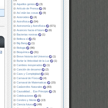
Aquellos genios
(3)
Artículo de Prensa
(9)
Así etán las cosas
(9)
Asteroides
(4)
Astrofísica
(54)
Astronomía y Astrofísica
(571)
Avances hacia el futuro
(6)
Bacterias nosivas
(1)
Belleza sí
(5)
Big Bang
(1)
Biologia
(96)
Bioquímica
(31)
Breve historia del Universo
(1)
Burlar la Velocidad de la Luz
(1)
Cambios inesperados
(1)
Canción de desamor
(2)
Caos y Complejidad
(11)
Carnaval de Física
(4)
Carnaval de Matematicas
(15)
Catástrofes Naturales
(83)
Causalidad… Ese Principio
(3)
Celebraciones
(5)
Cerebro y Mente
(13)
Ciencia futura
(49)