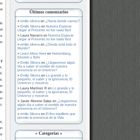
no
ma
Últimos comentarios
emilio silvera
en
¿Hacia donde vamos?
de
Emilio Silvera
en
Nuestra Especie:
el
Llegar al Presente no fue nada fácil
Laura Navarro
en
Nuestra Especie:
es
Llegar al Presente no fue nada fácil
ún
emilio silvera
en
¿Dónde está todo el
Mundo?
Learn More Here
en
Heisemberg,
Einstein y Bohr
y
Emilio Silvera
en
¿Llegaremos algún
día a saber el sentido de nuestra
s,
presencia en el Universo?
M.
Emilio Silvera
en
Lo grande y lo
pequeño, el saber y la ignorancia, El
a:
Universo y nosotros
an
Laura Martínez R
en
Lo grande y lo
pequeño, el saber y la ignorancia, El
do
Universo y nosotros
on
Javier Moreno Salas
en
¿Llegaremos
o.
algún día a saber el sentido de nuestra
presencia en el Universo?
emilio Silvera
en
El fino equilibrio que
permite la presencia de la Vida
r,
an
« Categorías »
as