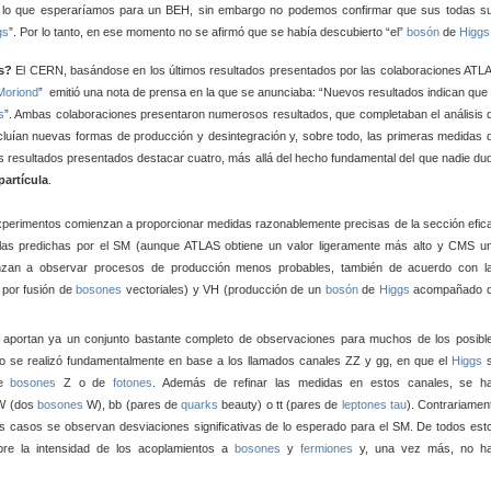
lo que esperaríamos para un BEH, sin embargo no podemos confirmar que sus todas s
gs
”. Por lo tanto, en ese momento no se afirmó que se había descubierto “el”
bosón
de
Higgs
s?
El CERN, basándose en los últimos resultados presentados por las colaboraciones ATL
Moriond
” emitió una nota de prensa en la que se anunciaba: “Nuevos resultados indican que 
s
”. Ambas colaboraciones presentaron numerosos resultados, que completaban el análisis 
ncluían nuevas formas de producción y desintegración y, sobre todo, las primeras medidas 
os resultados presentados destacar cuatro, más allá del hecho fundamental del que nadie du
partícula
.
perimentos comienzan a proporcionar medidas razonablemente precisas de la sección efic
las predichas por el SM (aunque ATLAS obtiene un valor ligeramente más alto y CMS u
nzan a observar procesos de producción menos probables, también de acuerdo con l
 por fusión de
bosones
vectoriales) y VH (producción de un
bosón
de
Higgs
acompañado 
 aportan ya un conjunto bastante completo de observaciones para muchos de los posibl
to se realizó fundamentalmente en base a los llamados canales ZZ y gg, en que el
Higgs
s
de
bosones
Z o de
fotones
. Además de refinar las medidas en estos canales, se h
WW (dos
bosones
W), bb (pares de
quarks
beauty) o tt (pares de
leptones
tau
). Contrariamen
 los casos se observan desviaciones significativas de lo esperado para el SM. De todos est
bre la intensidad de los acoplamientos a
bosones
y
fermiones
y, una vez más, no h