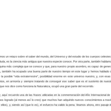
os un retazo sobre el saber del mundo, del Universo y del estudio de los cuerpos celestes
 duda, es la ciencia más antigua que nuestra especie conoce. Por otra parte, también hablam
áquina más compleja que se conoce y que, para nuestro propio asombro, es capaz de gener
ida, también ha ocupado una buena parte de nuestro tiempo en este lugar y hemos hablado 
 la posible “vida extraterrestre”, posibilidad enorme en este universo nuestro, y, con esas
ntos, en armonía y siempre tratando de conseguir ese saber que es el sustento de nuest
a que nos dice como funciona la Naturaleza, ocupó una gran parte del recorrido.
aquí recuerdo una de las frases utilizadas en la conmemoración del Año Internacional de 
os logrado (al menos así lo creo) que muchos han adquirido nuevos conocimientos a trav
ellos), y, siendo así (que lo es), el esfuerzo ha valido la pena. Veamos ahora, otro pasaje d