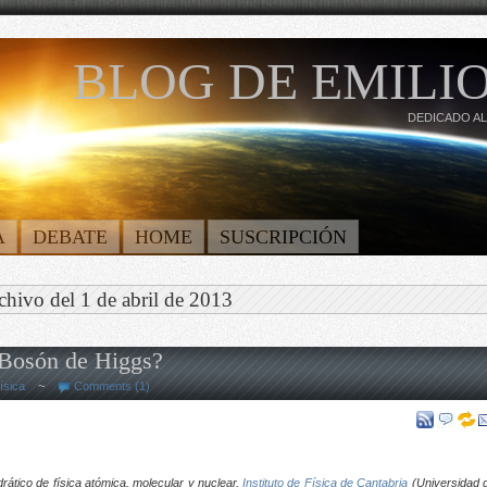
BLOG DE EMILIO
DEDICADO AL
A
DEBATE
HOME
SUSCRIPCIÓN
chivo del 1 de abril de 2013
 Bosón de Higgs?
ísica
~
Comments (1)
rático de física atómica, molecular y nuclear,
Instituto de Física de Cantabria
(Universidad 