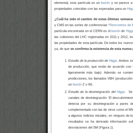
elemental, esta partícula es un
bosón
y se parece a 
propiedades coincidan con las esperadas para un
Hig
¿Cuál ha sido el cambio de estas últimas semana
y CMS en las series de conferencias “
Rencontres de 
partícula encontrada en el CERN es el
bosón
de
Higg
las colisiones del LHC registradas en 2011 y 2012, i
las propiedades de esta partícula. De todos los nuev
ya, de que
se confirma la existencia de esta nueva 
Estudio de la producción de
Higgs
. Ambos ex
de producción, que están de acuerdo con 
ligeramente más bajo). Además se comie
predicciones, los llamados VBH (producción
un
bosón
Z o W).
Estudio de la desintegración del
Higgs
. Se
canales de desintegración. El descubrimien
detecta por su desintegración a pares 
complementado con las de otros como el 
a algunos indicios iniciales, en ninguno de
resultados se ha derivado información so
desviaciones del SM (Figura 1).