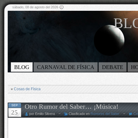
sábado, 08 de agosto del 2026
BLO
BLOG
CARNAVAL DE FÍSICA
DEBATE
H
«
Cosas de Física
Otro Rumor del Saber… ¡Música!
SEP
25
por Emilio Silvera ~
Clasificado en
Rumores del Saber
~
Co