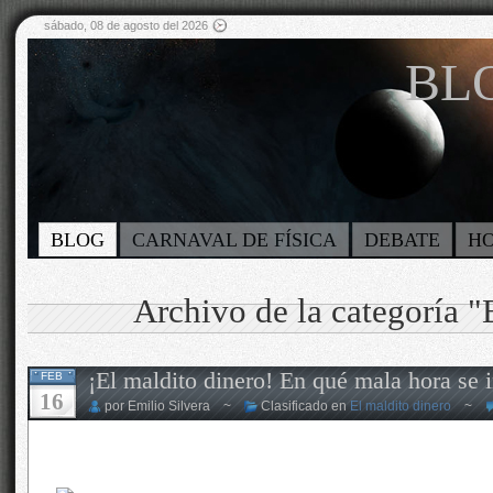
sábado, 08 de agosto del 2026
BLO
BLOG
CARNAVAL DE FÍSICA
DEBATE
H
Archivo de la categoría "
¡El maldito dinero! En qué mala hora se 
FEB
16
por Emilio Silvera ~
Clasificado en
El maldito dinero
~