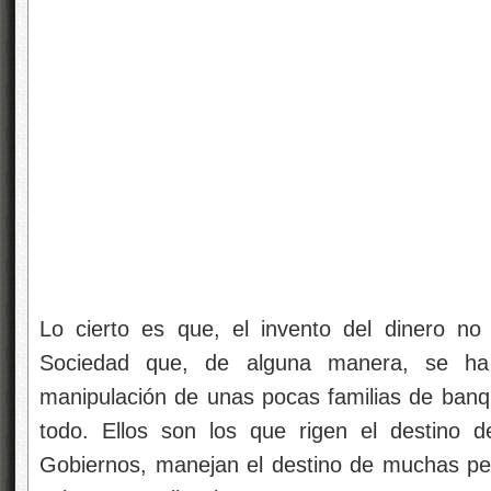
Lo cierto es que, el invento del dinero no
Sociedad que, de alguna manera, se ha 
manipulación de unas pocas familias de ban
todo. Ellos son los que rigen el destino 
Gobiernos, manejan el destino de muchas pe
vaiven que ellos imponen. Son gente que es
pueblo llanao (por el que no sienten nada y s
para poder enriquecerse más, mientras éstos,
pobres, trabajan m´ças y tienen menos), su
nuestra realidad, viven en “otro mundo” y lo
Tienen bien montado sus tinglados y crean fu