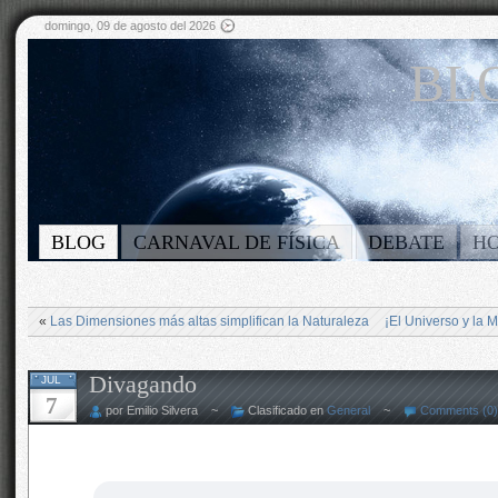
domingo, 09 de agosto del 2026
BLO
BLOG
CARNAVAL DE FÍSICA
DEBATE
H
«
Las Dimensiones más altas simplifican la Naturaleza
¡El Universo y la 
Divagando
JUL
7
por Emilio Silvera ~
Clasificado en
General
~
Comments (0)