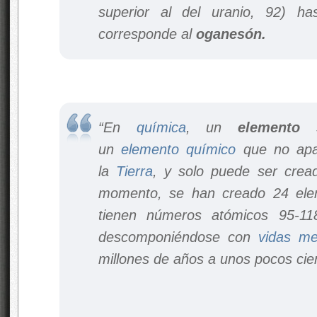
superior al del uranio, 92) h
corresponde al
oganesón.
“En
química
, un
elemento si
un
elemento químico
que no apa
la
Tierra
, y solo puede ser creado
momento, se han creado 24 elem
tienen números atómicos 95-118
descomponiéndose con
vidas me
millones de años a unos pocos ci