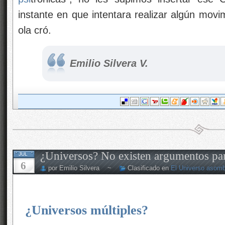
instante en que intentara realizar algún movi
ola cró.
Emilio Silvera V.
¿Universos? No existen argumentos pa
JUL
6
por Emilio Silvera ~
Clasificado en
El Universo asom
¿Universos múltiples?