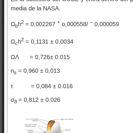
media de la NASA.
2
+
–
Ω
h
= 0,002267
o,000558/
0,000059
b
2
Ω
h
= 0,1131 ± 0.0034
c
ΩΛ = 0,726± 0.015
n
= 0,960 ± 0,013
s
τ = 0,084 ± 0.016
σ
= 0,812 ± 0.026
8