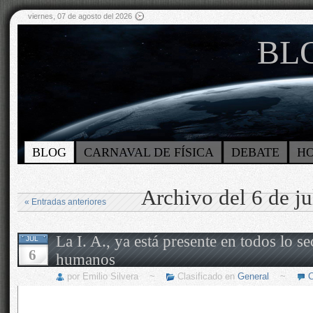
viernes, 07 de agosto del 2026
BLO
BLOG
CARNAVAL DE FÍSICA
DEBATE
H
Archivo del 6 de j
« Entradas anteriores
La I. A., ya está presente en todos lo se
JUL
6
humanos
por Emilio Silvera ~
Clasificado en
General
~
C