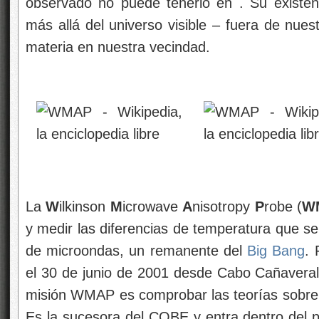
observado no puede tenerlo en . Su existen
más allá del universo visible – fuera de nuest
materia en nuestra vecindad.
La
W
ilkinson
M
icrowave
A
nisotropy
P
robe (
W
y medir las diferencias de temperatura que se
de microondas, un remanente del
Big Bang
. 
el 30 de junio de 2001 desde Cabo Cañaveral, 
misión WMAP es comprobar las teorías sobre e
Es la sucesora del COBE y entra dentro del 