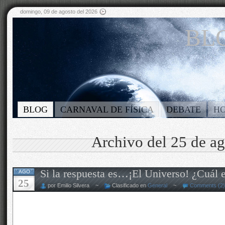
domingo, 09 de agosto del 2026
BLO
BLOG
CARNAVAL DE FÍSICA
DEBATE
H
Archivo del 25 de a
Si la respuesta es…¡El Universo! ¿Cuál e
AGO
25
por Emilio Silvera ~
Clasificado en
General
~
Comments (2)