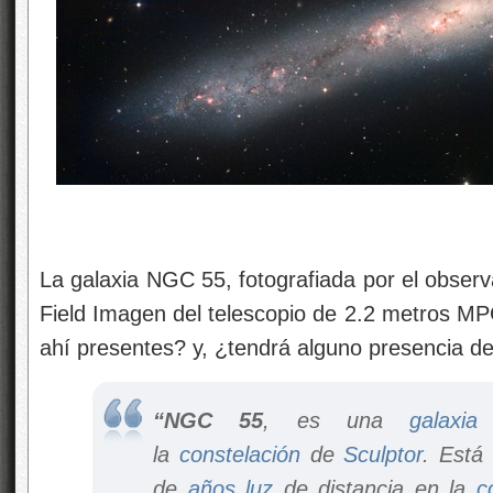
La galaxia NGC 55, fotografiada por el observa
Field Imagen del telescopio de 2.2 metros 
ahí presentes? y, ¿tendrá alguno presencia de
“NGC 55
, es una
galaxia 
la
constelación
de
Sculptor
. Está
de
años luz
de distancia en la
c