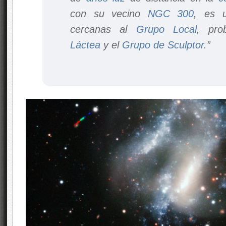
con su vecino
NGC 300
, es 
cercanas al
Grupo Local
, pro
Láctea
y el
Grupo de Sculptor
.”