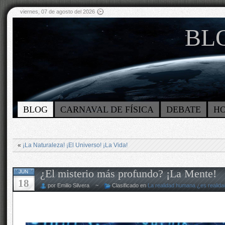
viernes, 07 de agosto del 2026
BLO
BLOG
CARNAVAL DE FÍSICA
DEBATE
H
«
¡La Naturaleza! ¡El Universo! ¡La Vida!
¿El misterio más profundo? ¡La Mente!
JUN
18
por Emilio Silvera ~
Clasificado en
La realidad humana ¿es realida