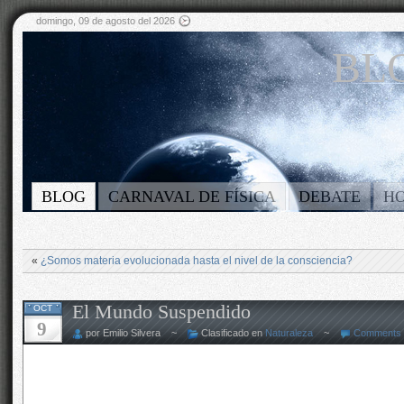
domingo, 09 de agosto del 2026
BLO
BLOG
CARNAVAL DE FÍSICA
DEBATE
H
«
¿Somos materia evolucionada hasta el nivel de la consciencia?
El Mundo Suspendido
OCT
9
por Emilio Silvera ~
Clasificado en
Naturaleza
~
Comments 