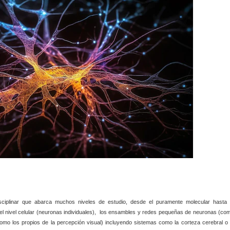
disciplinar que abarca muchos niveles de estudio, desde el puramente molecular hasta 
el nivel celular (neuronas individuales), los ensambles y redes pequeñas de neuronas (co
omo los propios de la percepción visual) incluyendo sistemas como la corteza cerebral o 