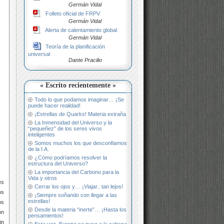
Germán Vidal
Folleto oficial de FRPV
Germán Vidal
Alerta de calentamiento global
Germán Vidal
Teoría de la planificación
universal
Dante Pracilio
« Escrito recientemente »
Todo lo que podamos imaginar… ¡Se
puede hacer realidad!
¡Estrellas de Quarks! Materia extraña
La Inmensidad del Universo y la
“pequeñez” de los seres vivos
inteligentes
Somos muchos los que desconfiamos
de la I.A.
¿Cómo podríamos resolver la
estructura del Universo?
La importancia del Carbono para la
Vida y otros
es
Cerrar los ojos y… ¡Viajar.. tan lejos!
os
¡Siempre soñando con llegar a las
estrellas!
os
Desde la materia “inerte”… ¡Hasta los
ón
pensamientos!
in
Esta vez, Europa se puso a la cabeza