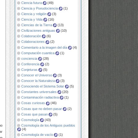
Ciencia futura
(49)
Ciencia y Pseudociencia
(1)
Ciencia y religión
(3)
Ciencia y Vida
(16)
Ciencias de la Tierra
(13)
Civilizaciones antiguas
(10)
Colaboración
(6)
Colaboraciones
(2)
Comentario a la imagen del día
(4)
Computación cuantica
(1)
conciencia
(28)
Conferencia
(2)
Conjeturas
(5)
Conocer el Universo
(3)
Conocer la Naturaleza
(3)
Conociendo el Sistema Solar
(5)
Constantes universales
(20)
Contaminación radiactiva
(1)
Cosas curiosas
(46)
Cosas que no deben pasar
(2)
Cosas que pasan
(5)
Cosmología
(43)
Cosmología de los Antiguos pueblos
mo
(4)
ar
Cosmología de vacío
(1)
on