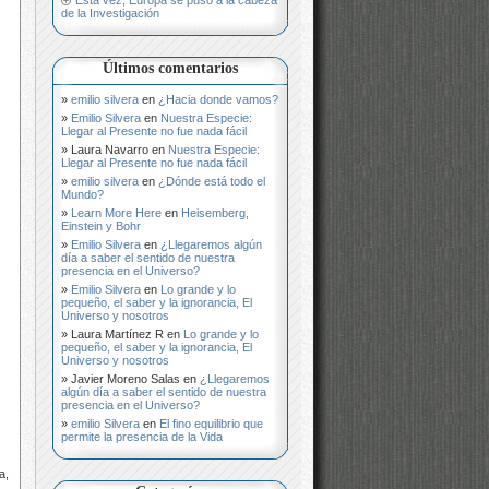
de la Investigación
Últimos comentarios
emilio silvera
en
¿Hacia donde vamos?
Emilio Silvera
en
Nuestra Especie:
Llegar al Presente no fue nada fácil
Laura Navarro
en
Nuestra Especie:
Llegar al Presente no fue nada fácil
emilio silvera
en
¿Dónde está todo el
Mundo?
Learn More Here
en
Heisemberg,
Einstein y Bohr
Emilio Silvera
en
¿Llegaremos algún
día a saber el sentido de nuestra
presencia en el Universo?
Emilio Silvera
en
Lo grande y lo
pequeño, el saber y la ignorancia, El
Universo y nosotros
Laura Martínez R
en
Lo grande y lo
pequeño, el saber y la ignorancia, El
Universo y nosotros
Javier Moreno Salas
en
¿Llegaremos
algún día a saber el sentido de nuestra
presencia en el Universo?
emilio Silvera
en
El fino equilibrio que
permite la presencia de la Vida
a,