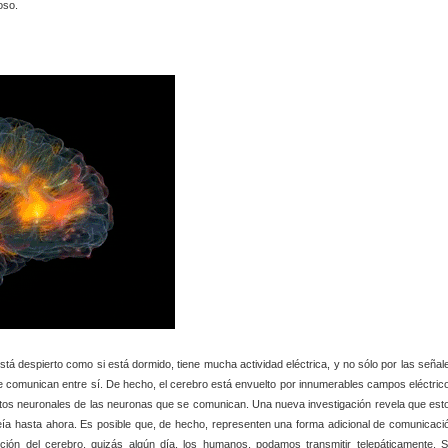
oso.
stá despierto como si está dormido, tiene mucha actividad eléctrica, y no sólo por las señal
se comunican entre sí. De hecho, el cerebro está envuelto por innumerables campos eléctric
uitos neuronales de las neuronas que se comunican. Una nueva investigación revela que est
a hasta ahora. Es posible que, de hecho, representen una forma adicional de comunicaci
ción del cerebro, quizás algún día, los humanos, podamos transmitir telepáticamente. S