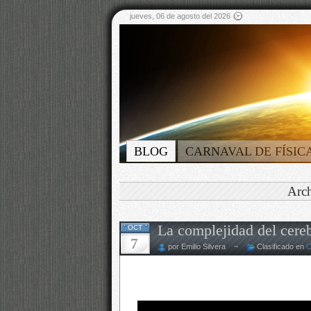
jueves, 06 de agosto del 2026
BLOG
CARNAVAL DE FÍSIC
Arch
La complejidad del cereb
OCT
7
por Emilio Silvera ~
Clasificado en
C