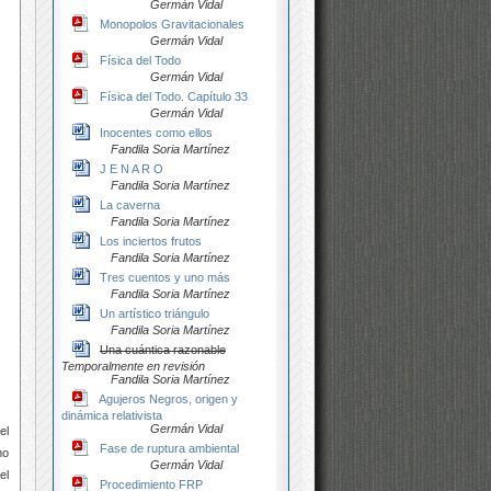
Germán Vidal
Monopolos Gravitacionales
Germán Vidal
Física del Todo
Germán Vidal
Física del Todo. Capítulo 33
Germán Vidal
Inocentes como ellos
Fandila Soria Martínez
J E N A R O
Fandila Soria Martínez
La caverna
Fandila Soria Martínez
Los inciertos frutos
Fandila Soria Martínez
Tres cuentos y uno más
Fandila Soria Martínez
Un artístico triángulo
Fandila Soria Martínez
Una cuántica razonable
Temporalmente en revisión
Fandila Soria Martínez
Agujeros Negros, origen y
dinámica relativista
Germán Vidal
el
Fase de ruptura ambiental
mo
Germán Vidal
el
Procedimiento FRP