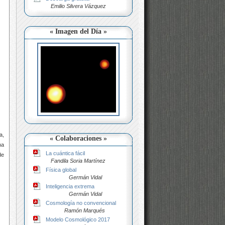
Emilio Silvera Vázquez
« Imagen del Día »
a,
« Colaboraciones »
na
La cuántica fácil
de
Fandila Soria Martínez
Física global
Germán Vidal
Inteligencia extrema
Germán Vidal
Cosmología no convencional
Ramón Marqués
Modelo Cosmológico 2017