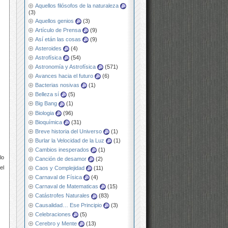
Aquellos filósofos de la naturaleza
(3)
Aquellos genios
(3)
Artículo de Prensa
(9)
Así etán las cosas
(9)
Asteroides
(4)
Astrofísica
(54)
Astronomía y Astrofísica
(571)
Avances hacia el futuro
(6)
Bacterias nosivas
(1)
Belleza sí
(5)
Big Bang
(1)
Biologia
(96)
Bioquímica
(31)
Breve historia del Universo
(1)
Burlar la Velocidad de la Luz
(1)
Cambios inesperados
(1)
lo
Canción de desamor
(2)
el
Caos y Complejidad
(11)
Carnaval de Física
(4)
Carnaval de Matematicas
(15)
Catástrofes Naturales
(83)
Causalidad… Ese Principio
(3)
Celebraciones
(5)
Cerebro y Mente
(13)