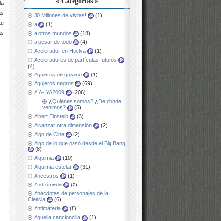
« Categorías »
la
as
30 Millones de visitas!
(1)
te
a
(1)
as
a otros mundos
(18)
a pesar de todo
(4)
Acelerador en Huelva
(1)
Aceleradores de partículas futuros
(4)
Agujeros de gusano
(1)
Agujeros negros
(69)
AIA-IYA2009
(206)
¿Quiénes somos? ¿De donde
venimos?
(5)
Albert Einstein
(3)
Alcanzar otra dimensión
(2)
Algo de Cine
(2)
Algo de lo que pasó desde el Big Bang
(8)
Alquimia
(10)
Alquimia estelar
(31)
Ancestros
(1)
Andrómeda
(2)
Anécdotas de personajes de la
Ciencia
(6)
Antimateria
(8)
Aquella cancioncilla
(1)