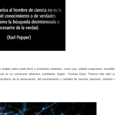
star erigido sobre suelo firme y profundos cimientos, como una unidad congruente, monolític
iencia es un constructo dinámico, cambiante. Según Thomas Kuhn, “Parece más bien u
s producto de la observación, del razonamiento y también de muchas pasiones, siempre 