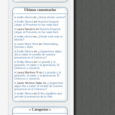
Últimos comentarios
emilio silvera
en
¿Hacia donde vamos?
Emilio Silvera
en
Nuestra Especie:
Llegar al Presente no fue nada fácil
Laura Navarro
en
Nuestra Especie:
Llegar al Presente no fue nada fácil
emilio silvera
en
¿Dónde está todo el
Mundo?
Learn More Here
en
Heisemberg,
Einstein y Bohr
Emilio Silvera
en
¿Llegaremos algún
día a saber el sentido de nuestra
presencia en el Universo?
Emilio Silvera
en
Lo grande y lo
pequeño, el saber y la ignorancia, El
Universo y nosotros
Laura Martínez R
en
Lo grande y lo
pequeño, el saber y la ignorancia, El
Universo y nosotros
Javier Moreno Salas
en
¿Llegaremos
algún día a saber el sentido de nuestra
presencia en el Universo?
emilio Silvera
en
El fino equilibrio que
permite la presencia de la Vida
« Categorías »