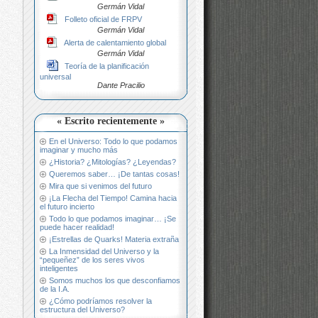
Germán Vidal
Folleto oficial de FRPV
Germán Vidal
Alerta de calentamiento global
Germán Vidal
Teoría de la planificación
universal
Dante Pracilio
« Escrito recientemente »
En el Universo: Todo lo que podamos
imaginar y mucho más
¿Historia? ¿Mitologías? ¿Leyendas?
Queremos saber… ¡De tantas cosas!
Mira que si venimos del futuro
¡La Flecha del Tiempo! Camina hacia
el futuro incierto
Todo lo que podamos imaginar… ¡Se
puede hacer realidad!
¡Estrellas de Quarks! Materia extraña
La Inmensidad del Universo y la
“pequeñez” de los seres vivos
inteligentes
Somos muchos los que desconfiamos
de la I.A.
¿Cómo podríamos resolver la
estructura del Universo?