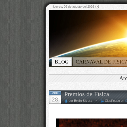
jueves, 06 de agosto del 2026
BLOG
CARNAVAL DE FÍSIC
Arc
Premios de Física
ABR
28
por Emilio Silvera ~
Clasificado en
G