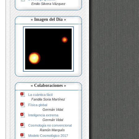
Emilio Silvera Vázquez
« Imagen del Día »
« Colaboraciones »
La cuántica fácil
Fandila Soria Martínez
Física global
Germán Vidal
Inteligencia extrema
Germán Vidal
Cosmología no convencional
Ramón Marqués
Modelo Cosmológico 2017