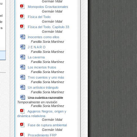
Germán Vidal
su
Monopolos Gravitacionales
Germán Vidal
el
Física del Todo
Germán Vidal
de
Física del Todo. Capítulo 33
ra
Germán Vidal
Inocentes como ellos
Fandila Soria Martínez
J E N A R O
Fandila Soria Martínez
La caverna
Fandila Soria Martínez
Los inciertos frutos
Fandila Soria Martínez
Tres cuentos y uno más
Fandila Soria Martínez
Un artístico triángulo
Fandila Soria Martínez
Una cuántica razonable
Temporalmente en revisión
Fandila Soria Martínez
Agujeros Negros, origen y
dinámica relativista
Germán Vidal
Fase de ruptura ambiental
Germán Vidal
Procedimiento FRP