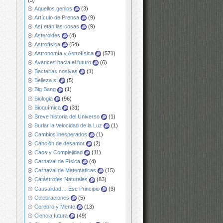
Aquellos genios
(3)
Artículo de Prensa
(9)
Así etán las cosas
(9)
Asteroides
(4)
Astrofísica
(54)
Astronomía y Astrofísica
(571)
Avances hacia el futuro
(6)
Bacterias nosivas
(1)
Belleza sí
(5)
Big Bang
(1)
Biologia
(96)
Bioquímica
(31)
Breve historia del Universo
(1)
Burlar la Velocidad de la Luz
(1)
Cambios inesperados
(1)
Canción de desamor
(2)
Caos y Complejidad
(11)
Carnaval de Física
(4)
Carnaval de Matematicas
(15)
Catástrofes Naturales
(83)
Causalidad… Ese Principio
(3)
Celebraciones
(5)
Cerebro y Mente
(13)
Ciencia futura
(49)