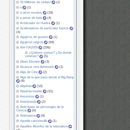
30 Millones de visitas!
(1)
a
(1)
a otros mundos
(18)
a pesar de todo
(4)
Acelerador en Huelva
(1)
Aceleradores de partículas futuros
(4)
Agujeros de gusano
(1)
Agujeros negros
(69)
AIA-IYA2009
(206)
¿Quiénes somos? ¿De donde
venimos?
(5)
Albert Einstein
(3)
Alcanzar otra dimensión
(2)
Algo de Cine
(2)
Algo de lo que pasó desde el Big Bang
(8)
Alquimia
(10)
Alquimia estelar
(31)
Ancestros
(1)
Andrómeda
(2)
Anécdotas de personajes de la
Ciencia
(6)
Antimateria
(8)
Aquella cancioncilla
(1)
Aquellos filósofos de la naturaleza
(3)