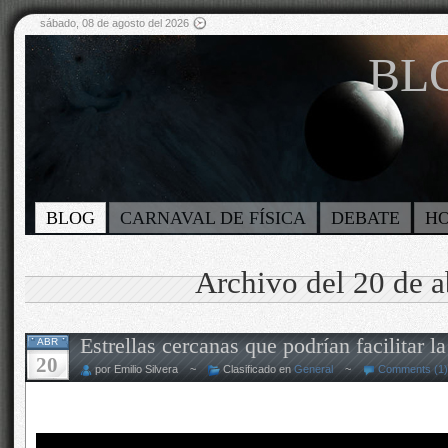
sábado, 08 de agosto del 2026
BLO
BLOG
CARNAVAL DE FÍSICA
DEBATE
H
Archivo del 20 de a
Estrellas cercanas que podrían facilitar l
ABR
20
por Emilio Silvera ~
Clasificado en
General
~
Comments (1)