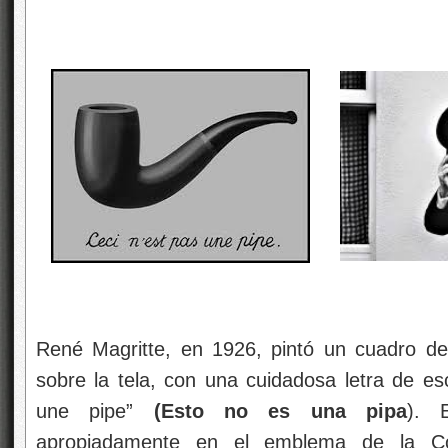
René Magritte, en 1926, pintó un cuadro de
sobre la tela, con una cuidadosa letra de esc
une pipe”
(Esto no es una pipa
). 
apropiadamente en el emblema de la Cos
“universo” no es el universo; ni lo son l
supersimetría
, ni la ley de
Hubble
ni la métr
Generalmente, la ciencia tampoco sirve de muc
mucho menos lo que el Universo entero, real
predice sucesos pero, ni sabe lo que pasó…¡n