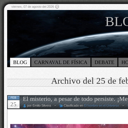
viernes, 07 de agosto del 2026
BLO
BLOG
CARNAVAL DE FÍSICA
DEBATE
H
Archivo del 25 de fe
El misterio, a pesar de todo persiste. ¡M
FEB
25
por Emilio Silvera ~
Clasificado en
El hombre en el Universo
~