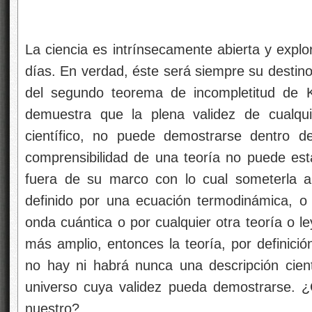
más amplio, entonces la teoría, por definició
no hay ni habrá nunca una descripción cien
universo cuya validez pueda demostrarse. 
nuestro?
El Creador (si en verdad existe un “cread
incertidumbre, pues Él nos la ha legado para 
conclusión saludable y debe de alegrarnos. M
todo, esa incertidumbre cierta que lleva
avanzar a la búsqueda incansable de nuevos c
fuente de la energía que nos mueve.