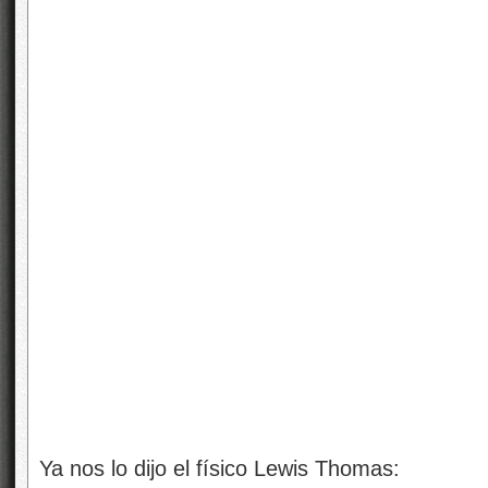
Ya nos lo dijo el físico Lewis Thomas:
“El mayor de todos los logros de la ci
descubrir de la ignorancia humana”
.
Nuestra ignorancia, por supuesto, siempre 
seguirá estando. Lo nuevo es nuestra concie
sus abismales dimensiones, y es esto, más
señala la madurez de nuestra especie. El esp
tiempo un final, pero la aventura del aprendiza
Hay una difundida y errónea suposición de que
todo, y que, por ende, los fenómenos inexplic
amenazar la hegemonía de su visión del