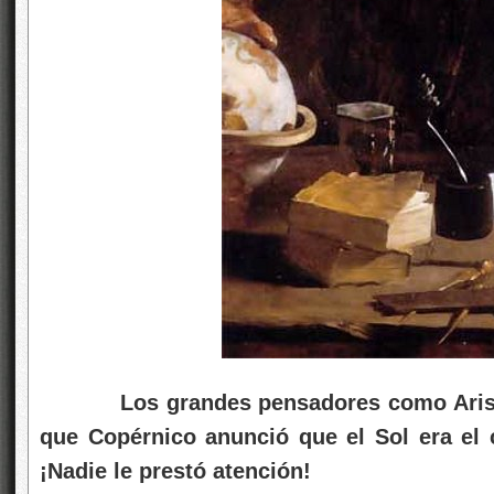
Los grandes pensadores como Arista
que Copérnico anunció que el Sol era el c
¡Nadie le prestó atención!
La ciencia es intrínsecamente abierta y explo
días. En verdad, éste será siempre su destino
del segundo teorema de incompletitud de 
demuestra que la plena validez de cualqui
científico, no puede demostrarse dentro de
comprensibilidad de una teoría no puede es
fuera de su marco con lo cual someterla a 
definido por una ecuación termodinámica, o 
onda cuántica o por cualquier otra teoría o le