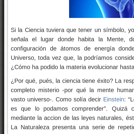
es que lo podamos comprender”. Quizá c
mediante la accion de las leyes naturales, é
La Naturaleza presenta una serie de repet
reaparecen a escalas diferentes, haciendo posi
leyes de la conservación, que se aplican d
proporcional el vínculo entre lo que ocurre 
Pero el misterio, realmente, no es que coinci
cierta medida estamos en conflicto con él,
algo de él. ¿Por qué esto es así?
Habrá que seguir buscando respuestas. Desd
pregunta a las estrellas si el Universo es eter
cada noche. Pero…, ¿sabemos oir la respues
¡Es todo tan complejo! ¡Es todo tan hermoso!