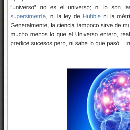
Si la Ciencia tuviera que tener un símbolo, y
señala el lugar donde habita la Mente, d
configuración de átomos de energía donde
Universo, toda vez que, la podríamos conside
¿Cómo ha podido la materia evolucionar hast
¿Por qué, pués, la ciencia tiene éxito? La re
completo misterio -por qué la mente huma
vasto universo-. Como solía decir
Einstein
: “