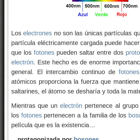
Los
electrones
no son las únicas partículas q
partícula eléctricamente cargada puede hacerl
que los
fotones
pueden saltar entre dos
prot
electrón
. Este hecho es de enorme importancia
general. El intercambio continuo de
fotones
atómicos proporciona la fuerza que mantiene
saltarines, el átomo se desharía y toda la mater
Mientras que un
electrón
pertenece al grupo
los
fotones
pertenecen a la familia de los
bos
película que es la existencia…
…protagonizada por
bosones
…