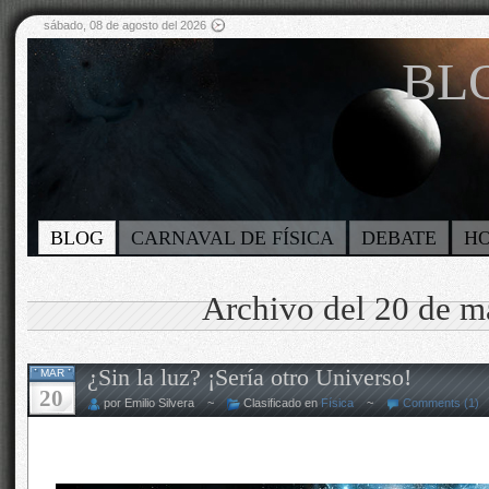
sábado, 08 de agosto del 2026
BLO
BLOG
CARNAVAL DE FÍSICA
DEBATE
H
Archivo del 20 de m
¿Sin la luz? ¡Sería otro Universo!
MAR
20
por Emilio Silvera ~
Clasificado en
Física
~
Comments (1)