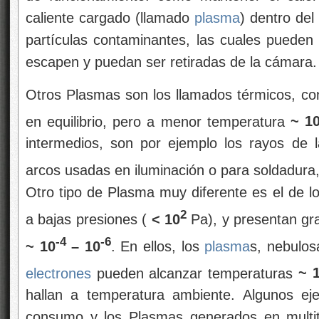
caliente cargado (llamado
plasma
) dentro del
partículas contaminantes, las cuales pueden i
escapen y puedan ser retiradas de la cámara.
Otros Plasmas son los llamados térmicos, c
en equilibrio, pero a menor temperatura
~ 1
intermedios, son por ejemplo los rayos de 
arcos usadas en iluminación o para soldadura
Otro tipo de Plasma muy diferente es el de l
2
a bajas presiones (
< 10
Pa), y presentan gr
-4
-6
~ 10
– 10
. En ellos, los
plasma
s, nebulos
electrones
pueden alcanzar temperaturas
~ 
hallan a temperatura ambiente. Algunos ej
consumo y los Plasmas generados en multitu