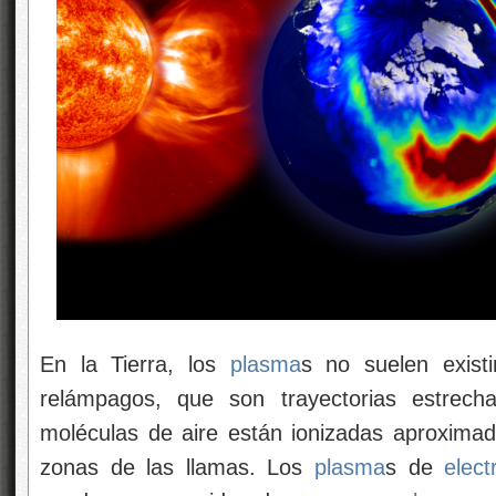
En la Tierra, los
plasma
s no suelen existi
relámpagos, que son trayectorias estrech
moléculas de aire están ionizadas aproxim
zonas de las llamas. Los
plasma
s de
elect