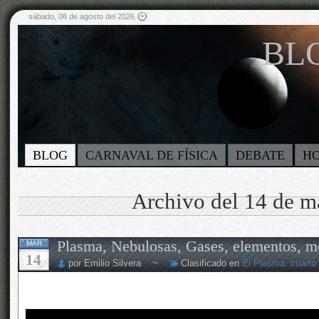
sábado, 08 de agosto del 2026
BLO
BLOG
CARNAVAL DE FÍSICA
DEBATE
H
Archivo del 14 de m
Plasma, Nebulosas, Gases, elementos, m
MAR
14
por Emilio Silvera ~
Clasificado en
El Plasma: cuarto 