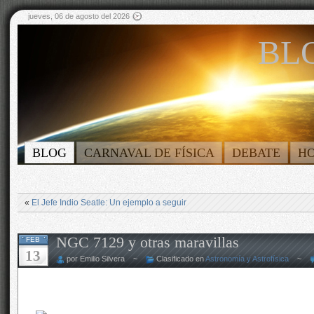
jueves, 06 de agosto del 2026
BLO
BLOG
CARNAVAL DE FÍSICA
DEBATE
H
«
El Jefe Indio Seatle: Un ejemplo a seguir
NGC 7129 y otras maravillas
FEB
13
por Emilio Silvera ~
Clasificado en
Astronomía y Astrofísica
~