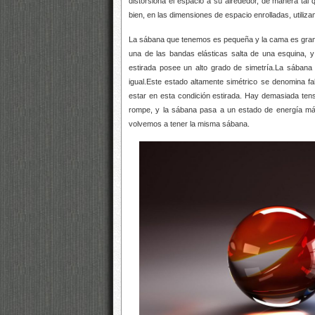
distorsiona el espacio a su alrededor, de manera tal
bien, en las dimensiones de espacio enrolladas, utiliz
La sábana que tenemos es pequeña y la cama es grand
una de las bandas elásticas salta de una esquina, y
estirada posee un alto grado de simetría.La sábana
igual.Este estado altamente simétrico se denomina f
estar en esta condición estirada. Hay demasiada tensi
rompe, y la sábana pasa a un estado de energía más
volvemos a tener la misma sábana.