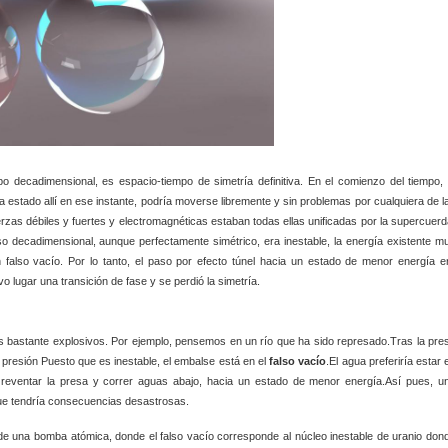
decadimensional, es espacio-tiempo de simetría definitiva. En el comienzo del tiempo, 
a estado allí en ese instante, podría moverse libremente y sin problemas por cualquiera de l
zas débiles y fuertes y electromagnéticas estaban todas ellas unificadas por la supercuerd
so decadimensional, aunque perfectamente simétrico, era inestable, la energía existente m
 falso vacío. Por lo tanto, el paso por efecto túnel hacia un estado de menor energía e
vo lugar una transición de fase y se perdió la simetría.
s bastante explosivos. Por ejemplo, pensemos en un río que ha sido represado.Tras la pre
resión Puesto que es inestable, el embalse está en el
falso vacío
.El agua preferiría estar 
a reventar la presa y correr aguas abajo, hacia un estado de menor energía.Así pues, u
, que tendría consecuencias desastrosas.
de una bomba atómica, donde el falso vacío corresponde al núcleo inestable de uranio don