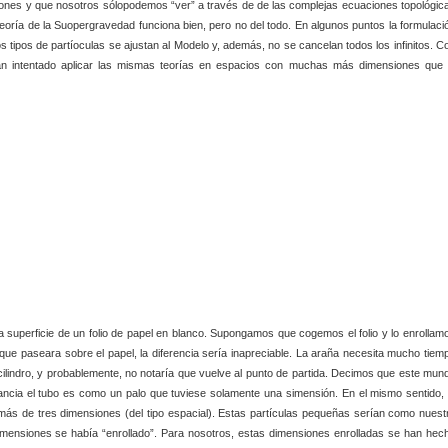
nes y que nosotros sólopodemos “ver” a través de de las complejas ecuaciones topológic
oría de la Suopergravedad funciona bien, pero no del todo. En algunos puntos la formulaci
tipos de partíoculas se ajustan al Modelo y, además, no se cancelan todos los infinitos. C
han intentado aplicar las mismas teorías en espacios con muchas más dimensiones que 
superficie de un folio de papel en blanco. Supongamos que cogemos el folio y lo enrollam
que paseara sobre el papel, la diferencia sería inapreciable. La araña necesita mucho tiem
 cilindro, y probablemente, no notaría que vuelve al punto de partida. Decimos que este mun
ancia el tubo es como un palo que tuviese solamente una simensión. En el mismo sentido, 
ás de tres dimensiones (del tipo espacial). Estas partículas pequeñas serían como nuest
dimensiones se había “enrollado”. Para nosotros, estas dimensiones enrolladas se han hec