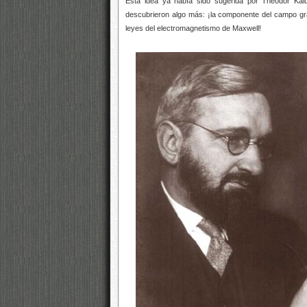
Esta idea ya había sido sugerida por Theodor Kal
descubrieron algo más: ¡la componente del campo gra
leyes del electromagnetismo de Maxwell!