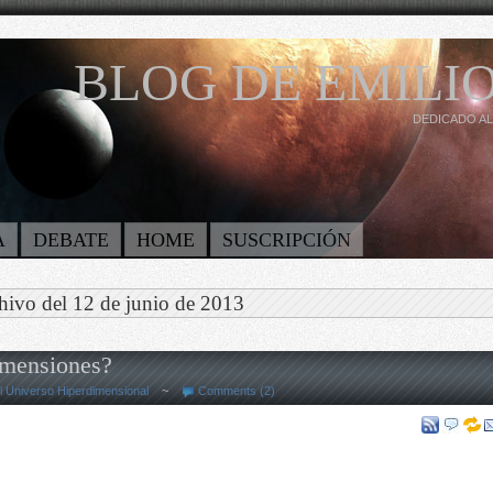
BLOG DE EMILIO
DEDICADO AL
A
DEBATE
HOME
SUSCRIPCIÓN
hivo del 12 de junio de 2013
imensiones?
l Universo Hiperdimensional
~
Comments (2)