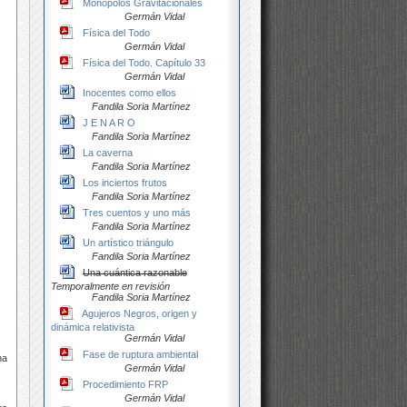
Monopolos Gravitacionales
Germán Vidal
Física del Todo
Germán Vidal
Física del Todo. Capítulo 33
Germán Vidal
Inocentes como ellos
Fandila Soria Martínez
J E N A R O
Fandila Soria Martínez
La caverna
Fandila Soria Martínez
Los inciertos frutos
Fandila Soria Martínez
Tres cuentos y uno más
Fandila Soria Martínez
Un artístico triángulo
Fandila Soria Martínez
Una cuántica razonable
Temporalmente en revisión
Fandila Soria Martínez
Agujeros Negros, origen y
dinámica relativista
Germán Vidal
Fase de ruptura ambiental
ha
Germán Vidal
Procedimiento FRP
Germán Vidal