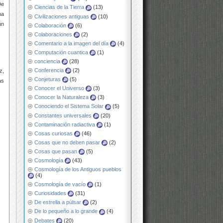
De
Ciencias de la Tierra
(13)
na
Civilizaciones antiguas
(10)
ún
Colaboración
(6)
Colaboraciones
(2)
Comentario a la imagen del día
(4)
Computación cuantica
(1)
conciencia
(28)
Conferencia
(2)
z,
Conjeturas
(5)
as
Conocer el Universo
(3)
Conocer la Naturaleza
(3)
Conociendo el Sistema Solar
(5)
Constantes universales
(20)
Contaminación radiactiva
(1)
Cosas curiosas
(46)
Cosas que no deben pasar
(2)
Cosas que pasan
(5)
Cosmología
(43)
Cosmología de los Antiguos pueblos
(4)
Cosmología de vacío
(1)
Curiosidades
(31)
De estrella a púlsar
(2)
De lo pequeño a lo grande
(4)
Debates
(20)