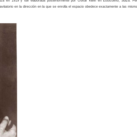
uza en 1919 y fue elaborada posteriormente por Oskar Klein en Estocolmo, Suiza. Pe
vitatorio en la dirección en la que se enrolla el espacio obedece exactamente a las mism