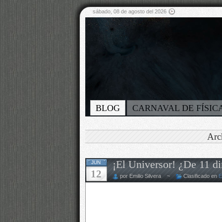
sábado, 08 de agosto del 2026
BLOG
CARNAVAL DE FÍSIC
Arc
¡El Universor! ¿De 11 d
JUN
12
por Emilio Silvera ~
Clasificado en
E