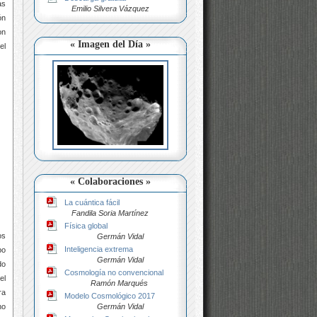
as
Emilio Silvera Vázquez
ón
on
« Imagen del Día »
el
« Colaboraciones »
La cuántica fácil
Fandila Soria Martínez
Física global
os
Germán Vidal
Inteligencia extrema
po
Germán Vidal
do
Cosmología no convencional
el
Ramón Marqués
ra
Modelo Cosmológico 2017
Germán Vidal
ho