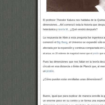
El profesor Theodor Kaluza nos hablaba de la Quinta
dimensiones…Ahí comenzó toda la historia que des
heteráotica y
teoría M
…¿Qué vendrá después?
La respuesta de Klein a esta pregunta fue ingeniosa a
comenzó el
Big Bang
, el Universo se expandió sólo 
afectada por la expansión y continua compactada en L
alcanzar, es 20 ordenes de magnitud menor que el
protón
que e
Pues las dimensiones que nos faltan en la teoría de
círculo en esa distancia o límite de Planck que, a
un
protón
.
¿Cómo pueden estar enrolladas unas dimensiones?
Bueno, igual que para explicar de manera sencilla la
un enorme peso en su centro y se forma una especie d