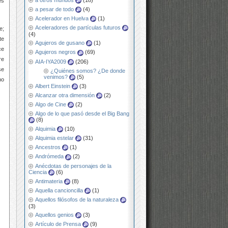
a otros mundos
(18)
es
a pesar de todo
(4)
Acelerador en Huelva
(1)
Aceleradores de partículas futuros
e;
(4)
te
Agujeros de gusano
(1)
ce
Agujeros negros
(69)
re
AIA-IYA2009
(206)
se
¿Quiénes somos? ¿De donde
venimos?
(5)
no
Albert Einstein
(3)
Alcanzar otra dimensión
(2)
Algo de Cine
(2)
Algo de lo que pasó desde el Big Bang
(8)
Alquimia
(10)
Alquimia estelar
(31)
Ancestros
(1)
Andrómeda
(2)
Anécdotas de personajes de la
Ciencia
(6)
Antimateria
(8)
Aquella cancioncilla
(1)
Aquellos filósofos de la naturaleza
(3)
Aquellos genios
(3)
Artículo de Prensa
(9)