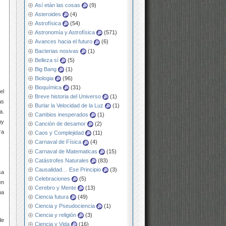
Así etán las cosas
(9)
Asteroides
(4)
Astrofísica
(54)
Astronomía y Astrofísica
(571)
Avances hacia el futuro
(6)
Bacterias nosivas
(1)
Belleza sí
(5)
Big Bang
(1)
Biologia
(96)
Bioquímica
(31)
el
Breve historia del Universo
(1)
as
Burlar la Velocidad de la Luz
(1)
a.
Cambios inesperados
(1)
uy
Canción de desamor
(2)
ra
Caos y Complejidad
(11)
Carnaval de Física
(4)
Carnaval de Matematicas
(15)
Catástrofes Naturales
(83)
Causalidad… Ese Principio
(3)
sa
Celebraciones
(5)
en
Cerebro y Mente
(13)
na
Ciencia futura
(49)
Ciencia y Pseudociencia
(1)
Ciencia y religión
(3)
de
Ciencia y Vida
(16)