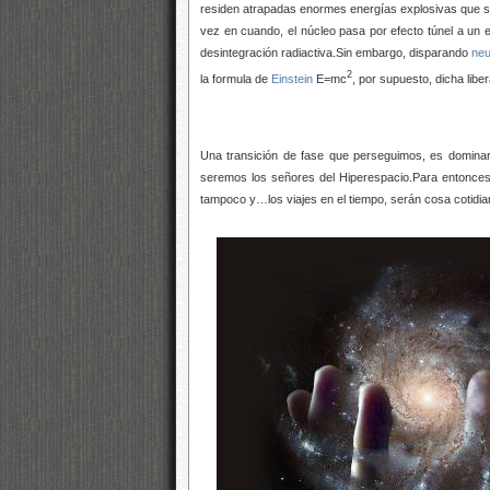
residen atrapadas enormes energías explosivas que s
vez en cuando, el núcleo pasa por efecto túnel a un
desintegración radiactiva.Sin embargo, disparando
neu
2
la formula de
Einstein
E=mc
, por supuesto, dicha lib
Una transición de fase que perseguimos, es dominar 
seremos los señores del Hiperespacio.Para entonces
tampoco y…los viajes en el tiempo, serán cosa cotidi