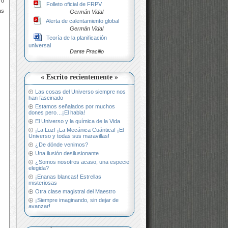
ro
Folleto oficial de FRPV
as
Germán Vidal
Alerta de calentamiento global
Germán Vidal
Teoría de la planificación
universal
Dante Pracilio
« Escrito recientemente »
Las cosas del Universo siempre nos
han fascinado
Estamos señalados por muchos
dones pero…¡El habla!
El Universo y la química de la Vida
¡La Luz! ¡La Mecánica Cuántica! ¡El
Universo y todas sus maravillas!
¿De dónde venimos?
Una ilusión desilusionante
¿Somos nosotros acaso, una especie
elegida?
¡Enanas blancas! Estrellas
misteriosas
Otra clase magistral del Maestro
¡Siempre imaginando, sin dejar de
avanzar!