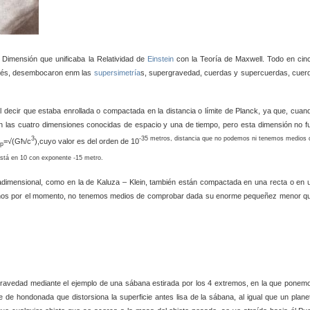
 Dimensión que unificaba la Relatividad de
Einstein
con la Teoría de Maxwell. Todo en cin
pués, desembocaron enm las
supersimetría
s, supergravedad, cuerdas y supercuerdas, cuer
l decir que estaba enrollada o compactada en la distancia o límite de Planck, ya que, cuan
en las cuatro dimensiones conocidas de espacio y una de tiempo, pero esta dimensión no f
3
-35 metros, distancia que no podemos ni tenemos medios 
=√(Għ/c
),cuyo valor es del orden de 10
p
stá en 10 con exponente -15 metro.
cadimensional, como en la de Kaluza – Klein, también están compactada en una recta o en 
l menos por el momento, no tenemos medios de comprobar dada su enorme pequeñez menor q
 gravedad mediante el ejemplo de una sábana estirada por los 4 extremos, en la que ponem
e hondonada que distorsiona la superficie antes lisa de la sábana, al igual que un plane