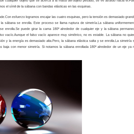
 que cualquier objeto que se acerca a la masa del objeto pesado, se ve atraído hacia él.Pu
amos el símil de la sábana con bandas elásticas en las esquinas.
e.Con esfuerzo logramos encajar las cuatro esquinas, pero la tensión es demasiado grand
 la sábana se enrolla. Este proceso se llama ruptura de simetría.La sábana uniformemen
 se enrolla.Se puede girar la cama 180º alrededor de cualquier eje y la sábana permane
also vacío.Aunque el falso vacío aparece muy simétrico, no es estable. La sábana no quie
ón y la energía es demasiado alta.Pero, la sábana elástica salta y se enrolla.La simetría 
 baja con menor simetría. Si notamos la sábana enrollada 180º alrededor de un eje ya 