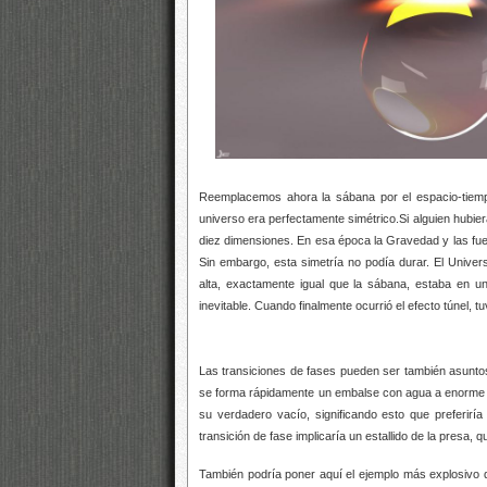
Reemplacemos ahora la sábana por el espacio-tiempo 
universo era perfectamente simétrico.Si alguien hubier
diez dimensiones. En esa época la Gravedad y las fuer
Sin embargo, esta simetría no podía durar. El Univer
alta, exactamente igual que la sábana, estaba en un
inevitable. Cuando finalmente ocurrió el efecto túnel, tu
Las transiciones de fases pueden ser también asunto
se forma rápidamente un embalse con agua a enorme p
su verdadero vacío, significando esto que preferirí
transición de fase implicaría un estallido de la presa
También podría poner aquí el ejemplo más explosivo 