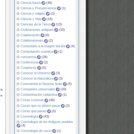
Ciencia futura
(49)
Ciencia y Pseudociencia
(1)
Ciencia y religión
(3)
Ciencia y Vida
(16)
Ciencias de la Tierra
(13)
Civilizaciones antiguas
(10)
Colaboración
(6)
Colaboraciones
(2)
Comentario a la imagen del día
(4)
Computación cuantica
(1)
conciencia
(28)
Conferencia
(2)
Conjeturas
(5)
Conocer el Universo
(3)
Conocer la Naturaleza
(3)
Conociendo el Sistema Solar
(5)
Constantes universales
(20)
ra
Contaminación radiactiva
(1)
re
Cosas curiosas
(46)
Cosas que no deben pasar
(2)
Cosas que pasan
(5)
Cosmología
(43)
Cosmología de los Antiguos pueblos
(4)
Cosmología de vacío
(1)