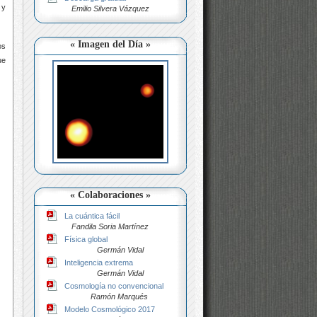
 y
Emilio Silvera Vázquez
« Imagen del Día »
os
ue
« Colaboraciones »
La cuántica fácil
Fandila Soria Martínez
Física global
Germán Vidal
Inteligencia extrema
Germán Vidal
Cosmología no convencional
Ramón Marqués
Modelo Cosmológico 2017