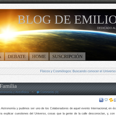
BLOG DE EMILIO
DEDICADO AL
A
DEBATE
HOME
SUSCRIPCIÓN
Físicos y Cosmólogos: Buscando conocer el Universo
 Familia
stronomía y Astrofísica
~
Comments (4)
a Astronomía y pudimos ser uno de los Colaboradores de aquel evento Internacional, en és
ra explicar cuestiones del Universo, cosas que la gente de la calle desconocían, y, con 