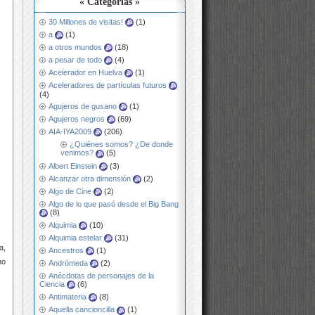
« Categorías »
30 Millones de visitas!
(1)
a
(1)
a otros mundos
(18)
a pesar de todo
(4)
Acelerador en Huelva
(1)
Aceleradores de partículas futuros
(4)
Agujeros de gusano
(1)
Agujeros negros
(69)
AIA-IYA2009
(206)
¿Quiénes somos? ¿De donde
venimos?
(5)
Albert Einstein
(3)
Alcanzar otra dimensión
(2)
Algo de Cine
(2)
Algo de lo que pasó desde el Big Bang
(8)
Alquimia
(10)
Alquimia estelar
(31)
a,
Ancestros
(1)
mo
Andrómeda
(2)
Anécdotas de personajes de la
Ciencia
(6)
Antimateria
(8)
Aquella cancioncilla
(1)