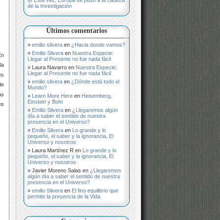
de la Investigación
Últimos comentarios
emilio silvera
en
¿Hacia donde vamos?
Emilio Silvera
en
Nuestra Especie:
En
Llegar al Presente no fue nada fácil
la
Laura Navarro
en
Nuestra Especie:
Llegar al Presente no fue nada fácil
es
emilio silvera
en
¿Dónde está todo el
de
Mundo?
as
Learn More Here
en
Heisemberg,
Einstein y Bohr
es
Emilio Silvera
en
¿Llegaremos algún
día a saber el sentido de nuestra
presencia en el Universo?
Emilio Silvera
en
Lo grande y lo
pequeño, el saber y la ignorancia, El
Universo y nosotros
Laura Martínez R
en
Lo grande y lo
pequeño, el saber y la ignorancia, El
Universo y nosotros
Javier Moreno Salas
en
¿Llegaremos
algún día a saber el sentido de nuestra
presencia en el Universo?
emilio Silvera
en
El fino equilibrio que
permite la presencia de la Vida