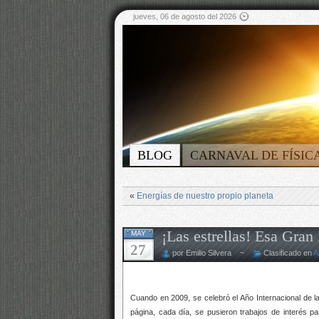
jueves, 06 de agosto del 2026
BLOG
CARNAVAL DE FÍSIC
«
Energías de nuestro propio planeta
¡Las estrellas! Esa Gran
MAY
27
por Emilio Silvera ~
Clasificado en
A
Cuando en 2009, se celebró el Año Internacional de l
página, cada día, se pusieron trabajos de interés pa