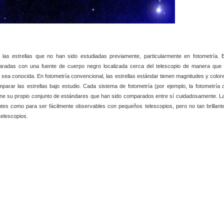
de las estrellas que no han sido estudiadas previamente, particularmente en fotometría. 
paradas con una fuente de cuerpo negro localizada cerca del telescopio de manera que 
 sea conocida. En fotometría convencional, las estrellas estándar tienen magnitudes y color
arar las estrellas bajo estudio. Cada sistema de fotometría (por ejemplo, la fotometría 
iene su propio conjunto de estándares que han sido comparados entre sí cuidadosamente. L
lantes como para ser fácilmente observables con pequeños telescopios, pero no tan brillant
telescopios.