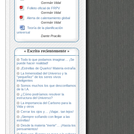
Germán Vidal
Folleto oficial de FRPV
Germán Vidal
Alerta de calentamiento global
Germán Vidal
Teoría de la planificación
universal
Dante Pracilio
« Escrito recientemente »
Todo lo que podamos imaginar… ¡Se
puede hacer realidad!
¡Estrellas de Quarks! Materia extraña
La Inmensidad del Universo y la
“pequeñez” de los seres vivos
inteligentes
Somos muchos los que desconfiamos
de la I.A.
¿Cómo podríamos resolver la
estructura del Universo?
La importancia del Carbono para la
Vida y otros
Cerrar los ojos y… ¡Viajar.. tan lejos!
¡Siempre soñando con llegar a las
estrellas!
Desde la materia “inerte”… ¡Hasta los
pensamientos!
Esta vez, Europa se puso a la cabeza