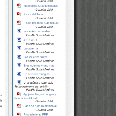
Germán Vidal
Monopolos Gravitacionales
Germán Vidal
Física del Todo
Germán Vidal
Física del Todo. Capítulo 33
Germán Vidal
Inocentes como ellos
Fandila Soria Martínez
J E N A R O
Fandila Soria Martínez
La caverna
Fandila Soria Martínez
Los inciertos frutos
Fandila Soria Martínez
Tres cuentos y uno más
Fandila Soria Martínez
Un artístico triángulo
Fandila Soria Martínez
Una cuántica razonable
Temporalmente en revisión
Fandila Soria Martínez
Agujeros Negros, origen y
as
dinámica relativista
ia
Germán Vidal
as
Fase de ruptura ambiental
Germán Vidal
Procedimiento FRP