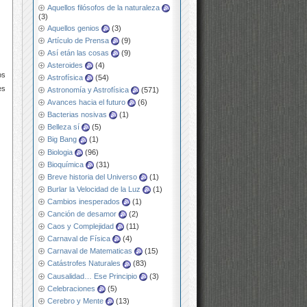
Aquellos filósofos de la naturaleza
(3)
Aquellos genios
(3)
Artículo de Prensa
(9)
Así etán las cosas
(9)
Asteroides
(4)
os
Astrofísica
(54)
es
Astronomía y Astrofísica
(571)
Avances hacia el futuro
(6)
Bacterias nosivas
(1)
Belleza sí
(5)
Big Bang
(1)
Biologia
(96)
Bioquímica
(31)
Breve historia del Universo
(1)
Burlar la Velocidad de la Luz
(1)
Cambios inesperados
(1)
Canción de desamor
(2)
Caos y Complejidad
(11)
Carnaval de Física
(4)
Carnaval de Matematicas
(15)
Catástrofes Naturales
(83)
Causalidad… Ese Principio
(3)
Celebraciones
(5)
Cerebro y Mente
(13)