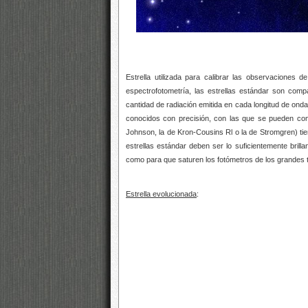
Estrella utilizada para calibrar las observaciones 
espectrofotometría, las estrellas estándar son com
cantidad de radiación emitida en cada longitud de onda
conocidos con precisión, con las que se pueden comp
Johnson, la de Kron-Cousins Rl o la de Stromgren) t
estrellas estándar deben ser lo suficientemente bril
como para que saturen los fotómetros de los grandes 
Estrella evolucionada
: