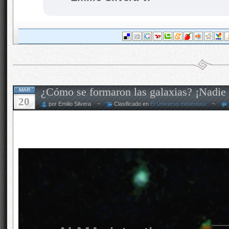
¿Cómo se formaron las galaxias? ¡Nadie 
MAR
20
por Emilio Silvera ~
Clasificado en
El Universo misterioso
~