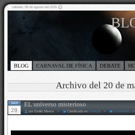
sábado, 08 de agosto del 2026
BLO
BLOG
CARNAVAL DE FÍSICA
DEBATE
H
Archivo del 20 de m
EL universo misterioso
MAR
20
por Emilio Silvera ~
Clasificado en
General
~
Comments (0)