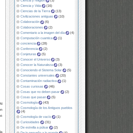
Ciencia y religión
(3)
Ciencia y Vida
(16)
Ciencias de la Tierra
(13)
Civilizaciones antiguas
(10)
Colaboración
(6)
Colaboraciones
(2)
Comentario a la imagen del día
(4)
Computación cuantica
(1)
conciencia
(28)
Conferencia
(2)
Conjeturas
(5)
Conocer el Universo
(3)
Conocer la Naturaleza
(3)
Conociendo el Sistema Solar
(5)
Constantes universales
(20)
Contaminación radiactiva
(1)
Cosas curiosas
(46)
Cosas que no deben pasar
(2)
Cosas que pasan
(5)
Cosmología
(43)
 Al
Cosmología de los Antiguos pueblos
ón
(4)
as
Cosmología de vacío
(1)
Curiosidades
(31)
De estrella a púlsar
(2)
la
De lo pequeño a lo grande
(4)