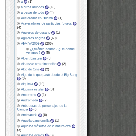
a
(1)
a otros mundos
(18)
a pesar de todo
(4)
Acelerador en Huelva
(1)
Aceleradores de partículas futuros
(4)
Agujeros de gusano
(1)
Agujeros negros
(69)
AIA-IYA2009
(206)
¿Quiénes somos? ¿De donde
venimos?
(5)
Albert Einstein
(3)
Alcanzar otra dimensión
(2)
Algo de Cine
(2)
Algo de lo que pasó desde el Big Bang
(8)
Alquimia
(10)
Alquimia estelar
(31)
Ancestros
(1)
Andrómeda
(2)
Anécdotas de personajes de la
Ciencia
(6)
Antimateria
(8)
Aquella cancioncilla
(1)
Aquellos filósofos de la naturaleza
(3)
Aquellos genios
(3)