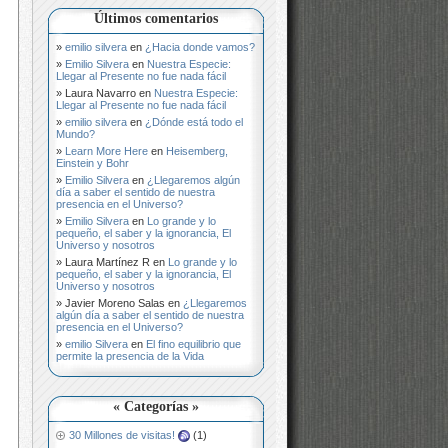
Últimos comentarios
emilio silvera
en
¿Hacia donde vamos?
Emilio Silvera
en
Nuestra Especie:
Llegar al Presente no fue nada fácil
Laura Navarro
en
Nuestra Especie:
Llegar al Presente no fue nada fácil
emilio silvera
en
¿Dónde está todo el
Mundo?
Learn More Here
en
Heisemberg,
Einstein y Bohr
Emilio Silvera
en
¿Llegaremos algún
día a saber el sentido de nuestra
presencia en el Universo?
Emilio Silvera
en
Lo grande y lo
pequeño, el saber y la ignorancia, El
Universo y nosotros
Laura Martínez R
en
Lo grande y lo
pequeño, el saber y la ignorancia, El
Universo y nosotros
Javier Moreno Salas
en
¿Llegaremos
algún día a saber el sentido de nuestra
presencia en el Universo?
emilio Silvera
en
El fino equilibrio que
permite la presencia de la Vida
« Categorías »
30 Millones de visitas!
(1)