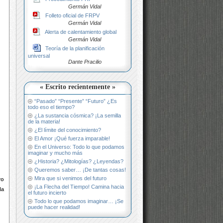
Germán Vidal
Folleto oficial de FRPV
Germán Vidal
Alerta de calentamiento global
Germán Vidal
Teoría de la planificación
universal
Dante Pracilio
« Escrito recientemente »
“Pasado” “Presente” “Futuro” ¿Es
todo eso el tiempo?
¿La sustancia cósmica? ¡La semilla
de la materia!
¿El límite del conocimiento?
El Amor ¡Qué fuerza imparable!
En el Universo: Todo lo que podamos
imaginar y mucho más
¿Historia? ¿Mitologías? ¿Leyendas?
Queremos saber… ¡De tantas cosas!
Mira que si venimos del futuro
ro
¡La Flecha del Tiempo! Camina hacia
la
el futuro incierto
Todo lo que podamos imaginar… ¡Se
puede hacer realidad!