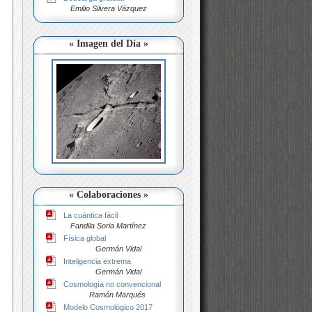
Emilio Silvera Vázquez
« Imagen del Día »
« Colaboraciones »
La cuántica fácil
Fandila Soria Martínez
Física global
Germán Vidal
Inteligencia extrema
Germán Vidal
Cosmología no convencional
Ramón Marqués
Modelo Cosmológico 2017