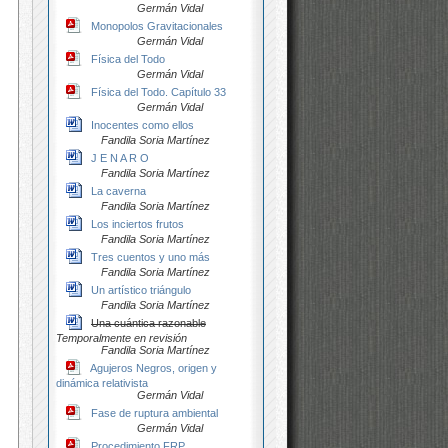
Germán Vidal
Monopolos Gravitacionales
Germán Vidal
Física del Todo
Germán Vidal
Física del Todo. Capítulo 33
Germán Vidal
Inocentes como ellos
Fandila Soria Martínez
J E N A R O
Fandila Soria Martínez
La caverna
Fandila Soria Martínez
Los inciertos frutos
Fandila Soria Martínez
Tres cuentos y uno más
Fandila Soria Martínez
Un artístico triángulo
Fandila Soria Martínez
Una cuántica razonable
Temporalmente en revisión
Fandila Soria Martínez
Agujeros Negros, origen y
dinámica relativista
Germán Vidal
Fase de ruptura ambiental
Germán Vidal
Procedimiento FRP