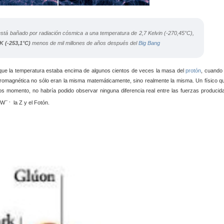
está bañado por radiación cósmica a una temperatura de 2,7 Kelvin (-270,45°C),
K (-253,1°C)
menos de mil millones de años después del
Big Bang
que la temperatura estaba encima de algunos cientos de veces la masa del
protón
, cuando 
ectromagnética no sólo eran la misma matemáticamente, sino realmente la misma. Un físico q
eros momento, no habría podido observar ninguna diferencia real entre las fuerzas producid
– ,
a W
la Z y el Fotón.