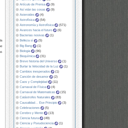
Artículo de Prensa
(9)
Así etán las cosas
(9)
Asteroides
(4)
Astrofísica
(54)
Astronomía y Astrofísica
(571)
Avances hacia el futuro
(6)
Bacterias nosivas
(1)
la
Belleza sí
(5)
Big Bang
(1)
ue
Biologia
(96)
as
Bioquímica
(31)
Breve historia del Universo
(1)
Burlar la Velocidad de la Luz
(1)
Cambios inesperados
(1)
Canción de desamor
(2)
Caos y Complejidad
(11)
Carnaval de Física
(4)
Carnaval de Matematicas
(15)
Catástrofes Naturales
(83)
Causalidad… Ese Principio
(3)
Celebraciones
(5)
Cerebro y Mente
(13)
Ciencia futura
(49)
Ciencia y Pseudociencia
(1)