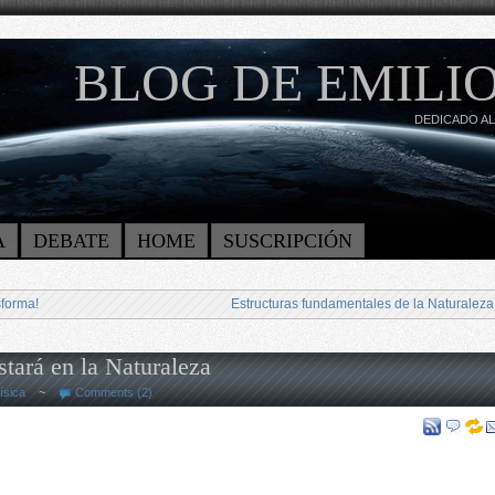
BLOG DE EMILIO
DEDICADO AL
A
DEBATE
HOME
SUSCRIPCIÓN
forma!
Estructuras fundamentales de la Naturaleza
estará en la Naturaleza
ísica
~
Comments (2)