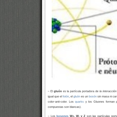
– El
gluón
es la partícula portadora de
la interacción
igual que el
fotón
, el
gluón
es un
bosón
sin masa ni car
color-anti-color. Los
quarks
y los Gluones forman pa
compuestas son blancas).
– Los
bosones
W+, W- y Z
son las partículas por