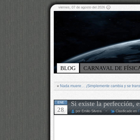
viernes, 07 de agosto del 2026
BLOG
CARNAVAL DE FÍSIC
«
Nada muere… ¡Simplemente cambia y se trans
Si existe la perfección, 
ENE
28
por Emilio Silvera ~
Clasificado en
F