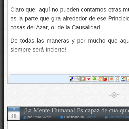
Claro que, aquí no pueden contarnos otras 
es la parte que gira alrededor de ese Princip
cosas del Azar, o, de la Causalidad.
De todas las maneras y por mucho que aqu
siempre será Incierto!
¡La Mente Humana! Es capaz de cualqui
ENE
30
por Emilio Silvera ~
Clasificado en
General
~
Comments (0)