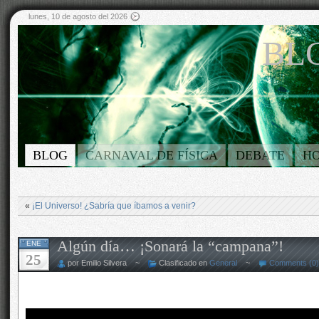
lunes, 10 de agosto del 2026
BLO
BLOG
CARNAVAL DE FÍSICA
DEBATE
H
«
¡El Universo! ¿Sabría que íbamos a venir?
Algún día… ¡Sonará la “campana”!
ENE
25
por Emilio Silvera ~
Clasificado en
General
~
Comments (0)