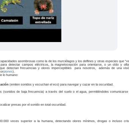
pacidades asombrosas como la de los murciélagos y los delfines y otras especies que “v
 para detectar campos eléctricos, la magnetocepción para orientarse, o un oído y olfa
 que detectan frecuencias y olores imperceptibles para nosotros, además de una visi
cor
piones
).
de lo humano:
zación
(emiten sonidos y escuchan el eco) para navegar y cazar en la oscuridad.
s (sonidos de baja frecuencia) a través del suelo o el agua, permitiéndoles comunicarse
calizar presas por el sonido en total oscuridad.
0.000 veces superior a la humana, detectando olores mínimos, drogas o incluso cris