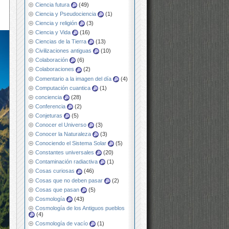
Ciencia futura
(49)
Ciencia y Pseudociencia
(1)
Ciencia y religión
(3)
Ciencia y Vida
(16)
Ciencias de la Tierra
(13)
Civilizaciones antiguas
(10)
Colaboración
(6)
Colaboraciones
(2)
Comentario a la imagen del día
(4)
Computación cuantica
(1)
conciencia
(28)
Conferencia
(2)
Conjeturas
(5)
Conocer el Universo
(3)
Conocer la Naturaleza
(3)
Conociendo el Sistema Solar
(5)
Constantes universales
(20)
Contaminación radiactiva
(1)
Cosas curiosas
(46)
Cosas que no deben pasar
(2)
Cosas que pasan
(5)
Cosmología
(43)
Cosmología de los Antiguos pueblos
(4)
Cosmología de vacío
(1)