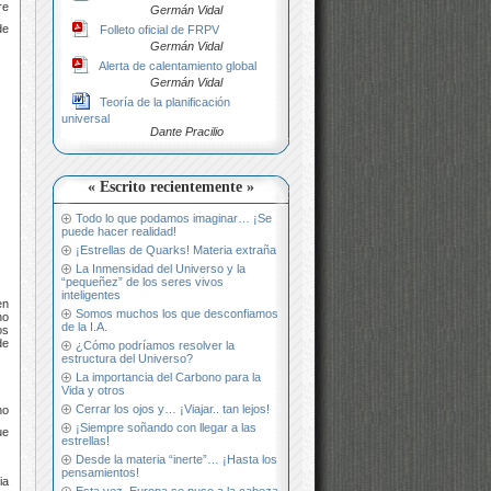
re
Germán Vidal
de
Folleto oficial de FRPV
Germán Vidal
Alerta de calentamiento global
Germán Vidal
Teoría de la planificación
universal
Dante Pracilio
« Escrito recientemente »
Todo lo que podamos imaginar… ¡Se
puede hacer realidad!
¡Estrellas de Quarks! Materia extraña
La Inmensidad del Universo y la
“pequeñez” de los seres vivos
inteligentes
en
Somos muchos los que desconfiamos
no
de la I.A.
os
de
¿Cómo podríamos resolver la
estructura del Universo?
La importancia del Carbono para la
Vida y otros
Cerrar los ojos y… ¡Viajar.. tan lejos!
no
¡Siempre soñando con llegar a las
ue
estrellas!
Desde la materia “inerte”… ¡Hasta los
pensamientos!
ia
Esta vez, Europa se puso a la cabeza