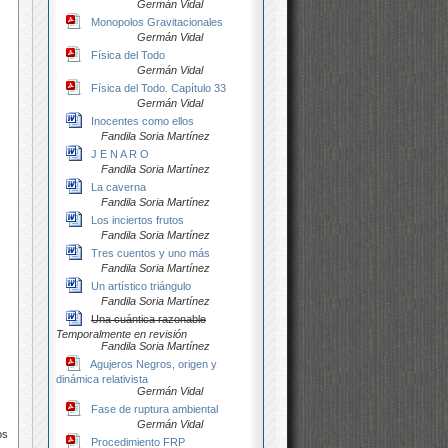
Germán Vidal
Monopolos Gravitacionales
Germán Vidal
Física del Todo
Germán Vidal
Física del Todo. Capítulo 33
Germán Vidal
Inocentes como ellos
Fandila Soria Martínez
J E N A R O
Fandila Soria Martínez
La caverna
Fandila Soria Martínez
Los inciertos frutos
Fandila Soria Martínez
Tres cuentos y uno más
Fandila Soria Martínez
Un artístico triángulo
Fandila Soria Martínez
Una cuántica razonable
Temporalmente en revisión
Fandila Soria Martínez
Agujeros Negros, origen y
dinámica relativista
Germán Vidal
Fase de ruptura ambiental
Germán Vidal
os
Procedimiento FRP