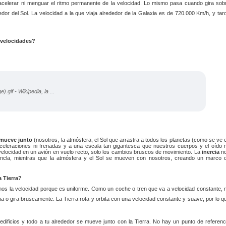
 acelerar ni menguar el ritmo permanente de la velocidad. Lo mismo pasa cuando gira sob
dor del Sol. La velocidad a la que viaja alrededor de la Galaxia es de 720.000 Km/h, y tar
 velocidades?
 mueve junto
(nosotros, la atmósfera, el Sol que arrastra a todos los planetas (como se ve 
aceleraciones ni frenadas y a una escala tan gigantesca que nuestros cuerpos y el oído 
elocidad en un avión en vuelo recto, solo los cambios bruscos de movimiento. La
inercia
n
cla, mientras que la atmósfera y el Sol se mueven con nosotros, creando un marco 
a Tierra?
s la velocidad porque es uniforme. Como un coche o tren que va a velocidad constante, 
na o gira bruscamente. La Tierra rota y orbita con una velocidad constante y suave, por lo q
 edificios y todo a tu alrededor se mueve junto con la Tierra. No hay un punto de referenc