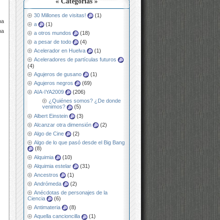
« Categorías »
30 Millones de visitas!
(1)
na
a
(1)
ma
a otros mundos
(18)
a pesar de todo
(4)
Acelerador en Huelva
(1)
Aceleradores de partículas futuros
(4)
Agujeros de gusano
(1)
Agujeros negros
(69)
AIA-IYA2009
(206)
¿Quiénes somos? ¿De donde
venimos?
(5)
Albert Einstein
(3)
Alcanzar otra dimensión
(2)
Algo de Cine
(2)
Algo de lo que pasó desde el Big Bang
(8)
Alquimia
(10)
Alquimia estelar
(31)
Ancestros
(1)
Andrómeda
(2)
Anécdotas de personajes de la
Ciencia
(6)
Antimateria
(8)
Aquella cancioncilla
(1)