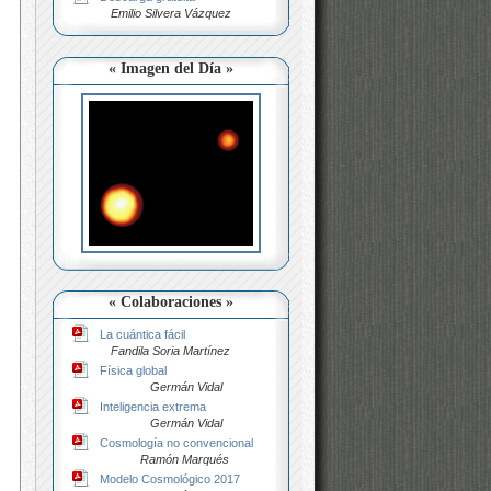
Emilio Silvera Vázquez
« Imagen del Día »
« Colaboraciones »
La cuántica fácil
Fandila Soria Martínez
Física global
Germán Vidal
Inteligencia extrema
Germán Vidal
Cosmología no convencional
Ramón Marqués
Modelo Cosmológico 2017