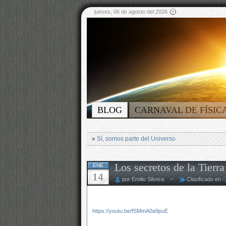
jueves, 06 de agosto del 2026
BLOG
CARNAVAL DE FÍSIC
«
Sí, somos parte del Universo
Los secretos de la Tierra
ENE
14
por Emilio Silvera ~
Clasificado en
G
https://youtu.be/fSMmA0a9puE