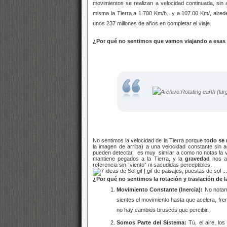
movimientos se realizan a velocidad continuada, sin
misma la Tierra a 1.700 Km/h., y a 107.00 Km/, alrede
unos 237 millones de años en completar el viaje.
¿Por qué no sentimos que vamos viajando a esas
No sentimos la velocidad de la Tierra porque
todo se
la imagen de arriba) a una velocidad constante sin 
pueden detectar, es muy similar a como no notas la v
mantiene pegados a la Tierra, y la
gravedad
nos an
referencia sin “viento” ni sacudidas perceptibles.
¿Por qué no sentimos la rotación y traslación de l
Movimiento Constante (Inercia):
No notamo
sientes el movimiento hasta que acelera, fre
no hay cambios bruscos que percibir.
Somos Parte del Sistema:
Tú, el aire, los