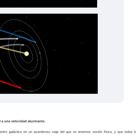
l a una velocidad alucinante.
Centro galáctico en un asombroso viaje del que no tenemos noción física, y que todos l