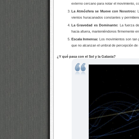
externo cercano para notar el movimiento, co
La Atmósfera se Mueve con Nosotros:
L
vientos huracanados constantes y permitien
La Gravedad es Dominante:
La fuerza de
hacia afuera, manteniéndonos firmemente en l
Escala Inmensa:
Los movimientos son tan gr
que no alcanzan el umbral de percepción de nu
¿Y qué pasa con el Sol y la Galaxia?