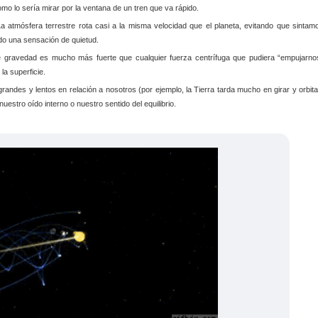
mo lo sería mirar por la ventana de un tren que va rápido.
a atmósfera terrestre rota casi a la misma velocidad que el planeta, evitando que sintam
do una sensación de quietud.
 gravedad es mucho más fuerte que cualquier fuerza centrífuga que pudiera “empujarno
a superficie.
andes y lentos en relación a nosotros (por ejemplo, la Tierra tarda mucho en girar y orbita
estro oído interno o nuestro sentido del equilibrio.