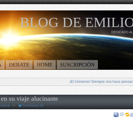
BLOG DE EMILIO
DEDICADO AL
A
DEBATE
HOME
SUSCRIPCIÓN
¡El Universo! Siempre nos hace pensar
 en su viaje alucinante
eneral
~
Comments (0)