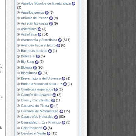
Aquellos filósofos de la naturaleza
(3)
Aquellos genios
(3)
Artículo de Prensa
(9)
Así etán las cosas
(9)
Asteroides
(4)
Astrofísica
(54)
Astronomía y Astrofísica
(571)
Avances hacia el futuro
(6)
Bacterias nosivas
(1)
Belleza sí
(5)
Big Bang
(1)
en
Biologia
(96)
to
ón
Bioquímica
(31)
Breve historia del Universo
(1)
Burlar la Velocidad de la Luz
(1)
Cambios inesperados
(1)
Canción de desamor
(2)
 a
Caos y Complejidad
(11)
Carnaval de Física
(4)
Carnaval de Matematicas
(15)
Catástrofes Naturales
(83)
Causalidad… Ese Principio
(3)
is
Celebraciones
(5)
Cerebro y Mente
(13)