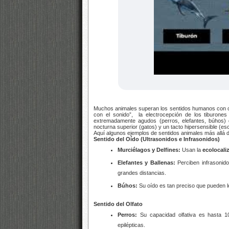
Muchos animales superan los sentidos humanos con ca
con el sonido”, la electrocepción de los tiburones
extremadamente agudos (perros, elefantes, búhos)
nocturna superior (gatos) y un tacto hipersensible (es
Aquí algunos ejemplos de sentidos animales más allá 
Sentido del Oído (Ultrasonidos e Infrasonidos)
Murciélagos y Delfines:
Usan la
ecolocali
Elefantes y Ballenas:
Perciben infrasonido
grandes distancias.
Búhos:
Su oído es tan preciso que pueden lo
Sentido del Olfato
Perros:
Su capacidad olfativa es hasta 10
epilépticas.