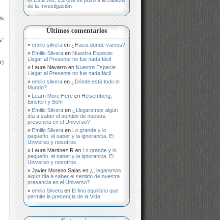
de la Investigación
os
Últimos comentarios
s”
emilio silvera
en
¿Hacia donde vamos?
Emilio Silvera
en
Nuestra Especie:
Llegar al Presente no fue nada fácil
r)
Laura Navarro
en
Nuestra Especie:
Llegar al Presente no fue nada fácil
emilio silvera
en
¿Dónde está todo el
Mundo?
Learn More Here
en
Heisemberg,
Einstein y Bohr
Emilio Silvera
en
¿Llegaremos algún
día a saber el sentido de nuestra
presencia en el Universo?
Emilio Silvera
en
Lo grande y lo
pequeño, el saber y la ignorancia, El
Universo y nosotros
Laura Martínez R
en
Lo grande y lo
pequeño, el saber y la ignorancia, El
Universo y nosotros
Javier Moreno Salas
en
¿Llegaremos
algún día a saber el sentido de nuestra
presencia en el Universo?
emilio Silvera
en
El fino equilibrio que
permite la presencia de la Vida