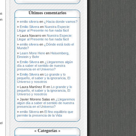
Últimos comentarios
as
ón
emilio silvera
en
¿Hacia donde vamos?
Emilio Silvera
en
Nuestra Especie:
Llegar al Presente no fue nada fácil
Laura Navarro
en
Nuestra Especie:
Llegar al Presente no fue nada fácil
emilio silvera
en
¿Dónde está todo el
Mundo?
Learn More Here
en
Heisemberg,
Einstein y Bohr
Emilio Silvera
en
¿Llegaremos algún
día a saber el sentido de nuestra
presencia en el Universo?
Emilio Silvera
en
Lo grande y lo
pequeño, el saber y la ignorancia, El
Universo y nosotros
Laura Martínez R
en
Lo grande y lo
pequeño, el saber y la ignorancia, El
Universo y nosotros
Javier Moreno Salas
en
¿Llegaremos
algún día a saber el sentido de nuestra
presencia en el Universo?
emilio Silvera
en
El fino equilibrio que
permite la presencia de la Vida
el
« Categorías »