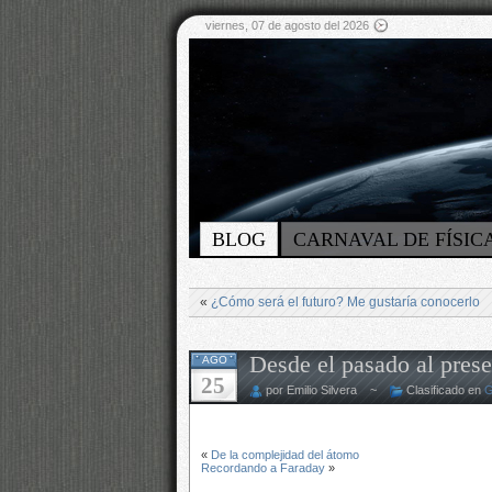
viernes, 07 de agosto del 2026
BLOG
CARNAVAL DE FÍSIC
«
¿Cómo será el futuro? Me gustaría conocerlo
Desde el pasado al pre
AGO
25
por Emilio Silvera ~
Clasificado en
G
«
De la complejidad del átomo
Recordando a Faraday
»