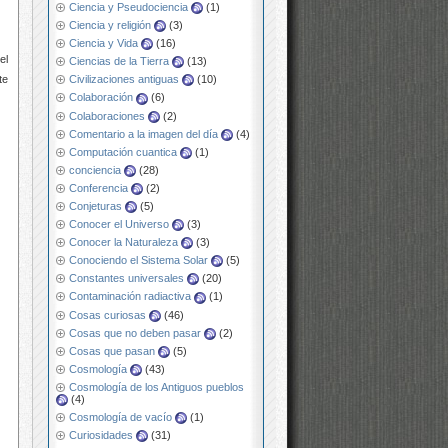
Ciencia y Pseudociencia
(1)
Ciencia y religión
(3)
Ciencia y Vida
(16)
el
Ciencias de la Tierra
(13)
te
Civilizaciones antiguas
(10)
Colaboración
(6)
Colaboraciones
(2)
Comentario a la imagen del día
(4)
Computación cuantica
(1)
conciencia
(28)
Conferencia
(2)
Conjeturas
(5)
Conocer el Universo
(3)
Conocer la Naturaleza
(3)
Conociendo el Sistema Solar
(5)
Constantes universales
(20)
Contaminación radiactiva
(1)
Cosas curiosas
(46)
Cosas que no deben pasar
(2)
Cosas que pasan
(5)
Cosmología
(43)
Cosmología de los Antiguos pueblos
(4)
Cosmología de vacío
(1)
Curiosidades
(31)