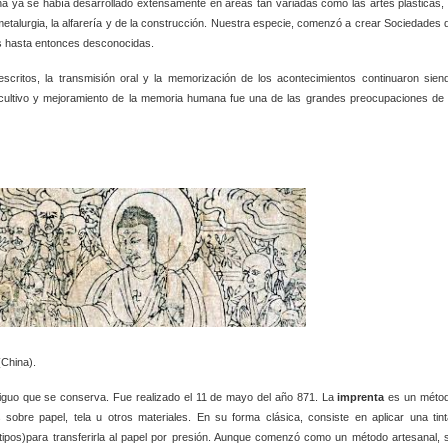
ana ya se había desarrollado extensamente en áreas tan variadas como las artes plásticas, 
 la metalurgia, la alfarería y de la construcción. Nuestra especie, comenzó a crear Sociedades 
s hasta entonces desconocidas.
scritos, la transmisión oral y la memorización de los acontecimientos continuaron sien
 cultivo y mejoramiento de la memoria humana fue una de las grandes preocupaciones de 
(China).
guo que se conserva. Fue realizado el 11 de mayo del año 871. La
imprenta
es un méto
obre papel, tela u otros materiales. En su forma clásica, consiste en aplicar una tint
ipos)para transferirla al papel por presión. Aunque comenzó como un método artesanal, 