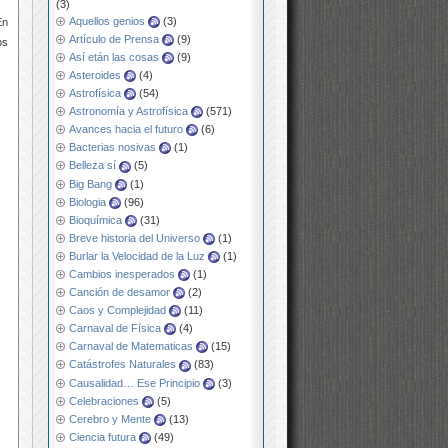
(3)
Aquellos genios
(3)
En
Artículo de Prensa
(9)
os
Así etán las cosas
(9)
Asteroides
(4)
Astrofísica
(54)
Astronomía y Astrofísica
(571)
Avances hacia el futuro
(6)
Bacterias nosivas
(1)
Belleza sí
(5)
Big Bang
(1)
Biologia
(96)
Bioquímica
(31)
Breve historia del Universo
(1)
Burlar la Velocidad de la Luz
(1)
Cambios inesperados
(1)
Canción de desamor
(2)
Caos y Complejidad
(11)
Carnaval de Física
(4)
Carnaval de Matematicas
(15)
Catástrofes Naturales
(83)
Causalidad… Ese Principio
(3)
Celebraciones
(5)
Cerebro y Mente
(13)
Ciencia futura
(49)