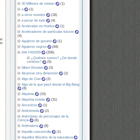
30 Millones de visitas!
(1)
a
(1)
a otros mundos
(18)
a pesar de todo
(4)
Acelerador en Huelva
(1)
Aceleradores de partículas futuros
(4)
an
Agujeros de gusano
(1)
to
Agujeros negros
(69)
AIA-IYA2009
(206)
¿Quiénes somos? ¿De donde
venimos?
(5)
Albert Einstein
(3)
Alcanzar otra dimensión
(2)
Algo de Cine
(2)
Algo de lo que pasó desde el Big Bang
(8)
Alquimia
(10)
Alquimia estelar
(31)
Ancestros
(1)
Andrómeda
(2)
Anécdotas de personajes de la
Ciencia
(6)
Antimateria
(8)
Aquella cancioncilla
(1)
Aquellos filósofos de la naturaleza