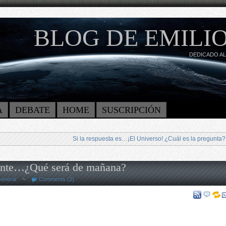
BLOG DE EMILIO
DEDICADO AL
A
DEBATE
HOME
SUSCRIPCIÓN
Si la respuesta es…¡El Universo! ¿Cuál es la pregunta?
sente…¿Qué será de mañana?
eneral
~
Comments (2)