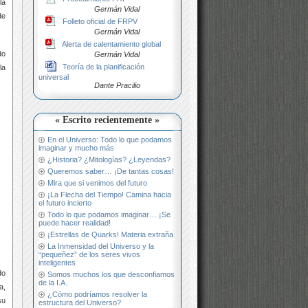
la
Germán Vidal
de
Folleto oficial de FRPV
Germán Vidal
Alerta de calentamiento global
do
Germán Vidal
Teoría de la planificación
la
universal
Dante Pracilio
« Escrito recientemente »
En el Universo: Todo lo que podamos
imaginar y mucho más
¿Historia? ¿Mitologías? ¿Leyendas?
Queremos saber… ¡De tantas cosas!
Mira que si venimos del futuro
¡La Flecha del Tiempo! Camina hacia
el futuro incierto
Todo lo que podamos imaginar… ¡Se
puede hacer realidad!
¡Estrellas de Quarks! Materia extraña
La Inmensidad del Universo y la
“pequeñez” de los seres vivos
inteligentes
do
Somos muchos los que desconfiamos
de la I.A.
a,
¿Cómo podríamos resolver la
su
estructura del Universo?