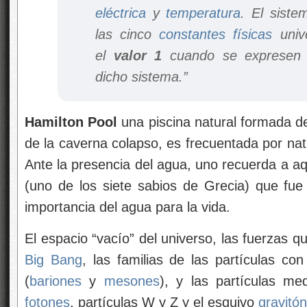
eléctrica
y
temperatura
. El siste
las cinco
constantes físicas
unive
el
valor 1
cuando se expresen e
dicho sistema.”
Hamilton Pool
una piscina natural formada d
de la caverna colapso, es frecuentada por natu
Ante la presencia del agua, uno recuerda a aqu
(uno de los siete sabios de Grecia) que fue
importancia del agua para la vida.
El espacio “vacío” del universo, las fuerzas que
Big Bang
, las familias de las partículas co
(
bariones
y
mesones
), y las partículas me
fotones
, partículas W y Z y el esquivo
gravitón