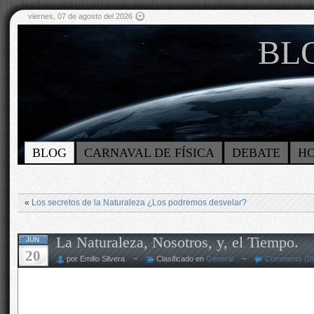
viernes, 07 de agosto del 2026
BLO
BLOG
CARNAVAL DE FÍSICA
DEBATE
H
«
Los secretos de la Naturaleza ¿Los podremos desvelar?
La Naturaleza, Nosotros, y, el Tiempo.
JUN
20
por Emilio Silvera ~
Clasificado en
General
~
Comments (0)