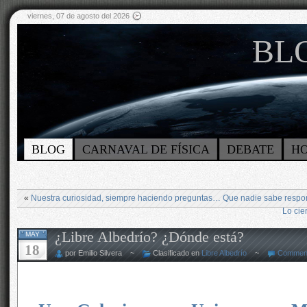
viernes, 07 de agosto del 2026
BLO
BLOG
CARNAVAL DE FÍSICA
DEBATE
H
«
Nuestra curiosidad, siempre haciendo preguntas… Que nadie sabe respo
Lo cie
¿Libre Albedrío? ¿Dónde está?
MAY
18
por Emilio Silvera ~
Clasificado en
Libre Albedrío
~
Comment