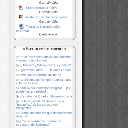
Germán Vidal
Folleto oficial de FRPV
Germán Vidal
Alerta de calentamiento global
Germán Vidal
Teoría de la planificación
universal
Dante Pracilio
« Escrito recientemente »
En el Universo: Todo lo que podamos
imaginar y mucho más
¿Historia? ¿Mitologías? ¿Leyendas?
Queremos saber… ¡De tantas cosas!
Mira que si venimos del futuro
¡La Flecha del Tiempo! Camina hacia
el futuro incierto
Todo lo que podamos imaginar… ¡Se
puede hacer realidad!
¡Estrellas de Quarks! Materia extraña
La Inmensidad del Universo y la
“pequeñez” de los seres vivos
inteligentes
Somos muchos los que desconfiamos
de la I.A.
¿Cómo podríamos resolver la
estructura del Universo?