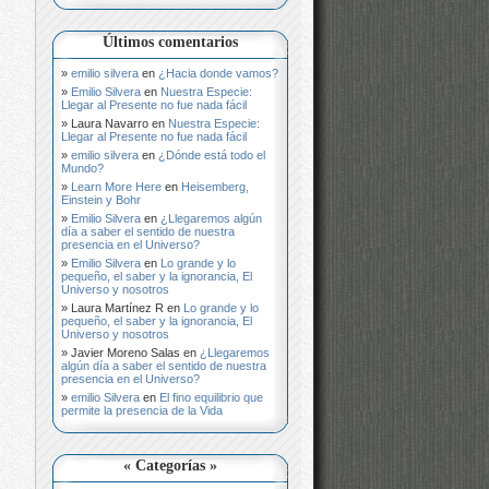
Últimos comentarios
emilio silvera
en
¿Hacia donde vamos?
Emilio Silvera
en
Nuestra Especie:
Llegar al Presente no fue nada fácil
Laura Navarro
en
Nuestra Especie:
Llegar al Presente no fue nada fácil
emilio silvera
en
¿Dónde está todo el
Mundo?
Learn More Here
en
Heisemberg,
Einstein y Bohr
Emilio Silvera
en
¿Llegaremos algún
día a saber el sentido de nuestra
presencia en el Universo?
Emilio Silvera
en
Lo grande y lo
pequeño, el saber y la ignorancia, El
Universo y nosotros
Laura Martínez R
en
Lo grande y lo
pequeño, el saber y la ignorancia, El
Universo y nosotros
Javier Moreno Salas
en
¿Llegaremos
algún día a saber el sentido de nuestra
presencia en el Universo?
emilio Silvera
en
El fino equilibrio que
permite la presencia de la Vida
« Categorías »