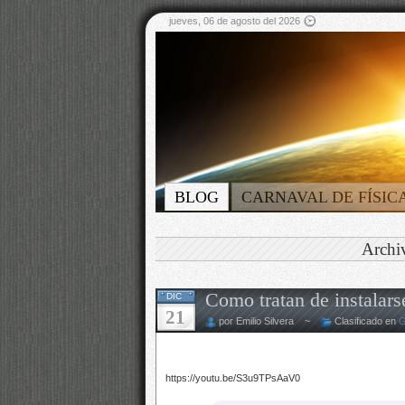
jueves, 06 de agosto del 2026
BLOG
CARNAVAL DE FÍSIC
Archi
Como tratan de instalars
DIC
21
por Emilio Silvera ~
Clasificado en
G
https://youtu.be/S3u9TPsAaV0