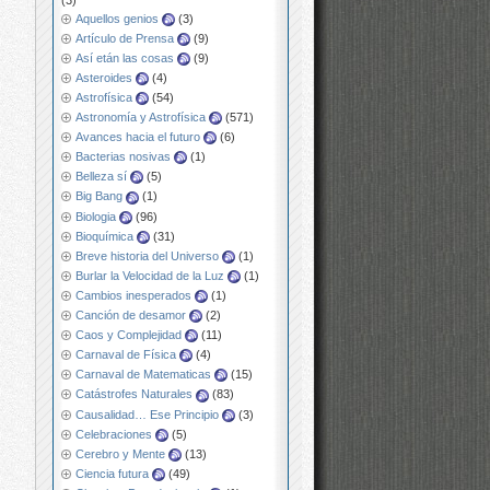
Aquellos genios
(3)
Artículo de Prensa
(9)
Así etán las cosas
(9)
Asteroides
(4)
Astrofísica
(54)
Astronomía y Astrofísica
(571)
Avances hacia el futuro
(6)
Bacterias nosivas
(1)
Belleza sí
(5)
Big Bang
(1)
Biologia
(96)
Bioquímica
(31)
Breve historia del Universo
(1)
Burlar la Velocidad de la Luz
(1)
Cambios inesperados
(1)
Canción de desamor
(2)
Caos y Complejidad
(11)
Carnaval de Física
(4)
Carnaval de Matematicas
(15)
Catástrofes Naturales
(83)
Causalidad… Ese Principio
(3)
Celebraciones
(5)
Cerebro y Mente
(13)
Ciencia futura
(49)