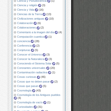
Ciencia y Pseudociencia
(1)
Ciencia y religión
(3)
Ciencia y Vida
(16)
Ciencias de la Tierra
(13)
Civilizaciones antiguas
(10)
Colaboración
(6)
Colaboraciones
(2)
Comentario a la imagen del día
(4)
Computación cuantica
(1)
conciencia
(28)
Conferencia
(2)
Conjeturas
(5)
Conocer el Universo
(3)
Conocer la Naturaleza
(3)
Conociendo el Sistema Solar
(5)
Constantes universales
(20)
Contaminación radiactiva
(1)
Cosas curiosas
(46)
Cosas que no deben pasar
(2)
Cosas que pasan
(5)
Cosmología
(43)
Cosmología de los Antiguos pueblos
(4)
Cosmología de vacío
(1)
Curiosidades
(31)