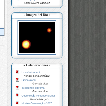
Emilio Silvera Vázquez
« Imagen del Día »
« Colaboraciones »
La cuántica fácil
Fandila Soria Martínez
Física global
Germán Vidal
Inteligencia extrema
Germán Vidal
Cosmología no convencional
Ramón Marqués
Modelo Cosmológico 2017