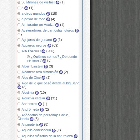
30 Millones de visitas!
(1)
a
(1)
a otros mundos
(18)
a pesar de todo
(4)
Acelerador en Huelva
(1)
Aceleradores de partículas futuros
(4)
Agujeros de gusano
(1)
Agujeros negros
(69)
AIA-IYA2009
(206)
¿Quiénes somos? ¿De donde
venimos?
(5)
Albert Einstein
(3)
Alcanzar otra dimensión
(2)
Algo de Cine
(2)
Algo de lo que pasó desde el Big Bang
(8)
Alquimia
(10)
Alquimia estelar
(31)
Ancestros
(1)
Andrómeda
(2)
Anécdotas de personajes de la
Ciencia
(6)
Antimateria
(8)
Aquella cancioncilla
(1)
Aquellos filósofos de la naturaleza
(3)