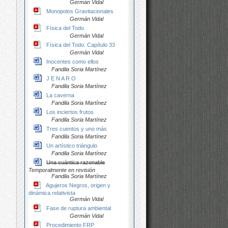
Germán Vidal
Monopolos Gravitacionales
Germán Vidal
Física del Todo
Germán Vidal
Física del Todo. Capítulo 33
Germán Vidal
Inocentes como ellos
Fandila Soria Martínez
J E N A R O
Fandila Soria Martínez
La caverna
Fandila Soria Martínez
Los inciertos frutos
Fandila Soria Martínez
Tres cuentos y uno más
Fandila Soria Martínez
Un artístico triángulo
Fandila Soria Martínez
Una cuántica razonable
Temporalmente en revisión
Fandila Soria Martínez
Agujeros Negros, origen y
dinámica relativista
Germán Vidal
Fase de ruptura ambiental
Germán Vidal
Procedimiento FRP