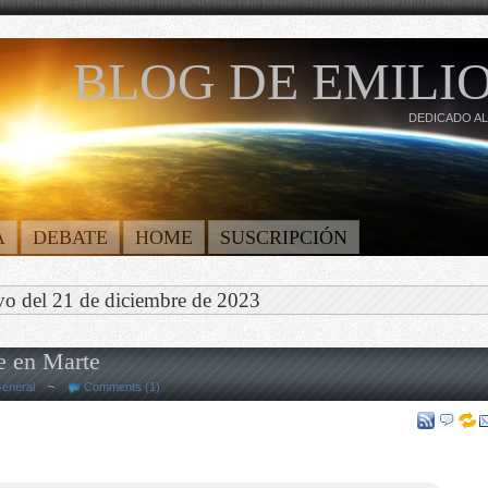
BLOG DE EMILIO
DEDICADO AL
A
DEBATE
HOME
SUSCRIPCIÓN
vo del 21 de diciembre de 2023
e en Marte
eneral
~
Comments (1)