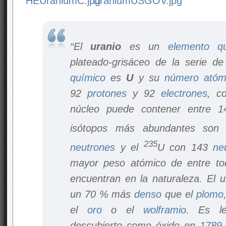
“El
uranio
es un
elemento q
plateado-grisáceo de la serie d
químico
es
U
y su
número atóm
92
protones
y 92
electrones
, c
núcleo puede contener entre
isótopos más abundantes son
235
neutrones
y el
U con 143
ne
mayor peso atómico de entre to
encuentran en la naturaleza. El 
un 70 % más
denso
que el
plomo
el
oro
o el
wolframio
. Es l
descubierto como óxido en
1789