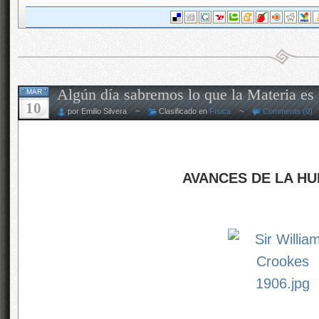
Algún día sabremos lo que la Materia es
MAR
10
por Emilio Silvera ~
Clasificado en
Física
~
Comments (0)
AVANCES DE LA H