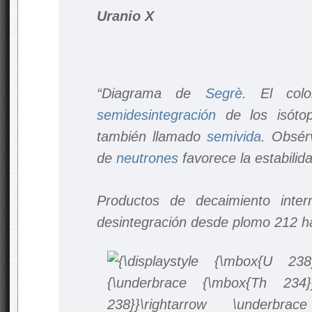
Uranio X
“Diagrama de
Segrè
. El col
semidesintegración
de los isótop
también llamado
semivida
. Obsér
de
neutrones
favorece la estabili
Productos de decaimiento inte
desintegración desde plomo 212 h