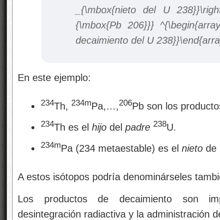
En este ejemplo:
234
234m
206
Th,
Pa,…,
Pb son los product
234
238
Th es el
hijo
del
padre
U.
234m
Pa (234 metaestable) es el
nieto
de
A estos isótopos podría denominárseles tambi
Los productos de decaimiento son imp
desintegración radiactiva y la administración d