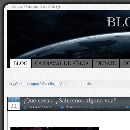
viernes, 07 de agosto del 2026
BLO
BLOG
CARNAVAL DE FÍSICA
DEBATE
H
«
¿Qué es el agua? Sin ella, la Vida, no podría existir
¡Qué cosas! ¿Sabremos alguna vez?
SEP
22
por Emilio Silvera ~
Clasificado en
del pasado al presente
~