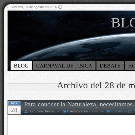
viernes, 07 de agosto del 2026
BLO
BLOG
CARNAVAL DE FÍSICA
DEBATE
H
Archivo del 28 de 
Para conocer la Naturaleza, necesitamo
MAY
28
por Emilio Silvera ~
Clasificado en
Física
~
Comments (2)