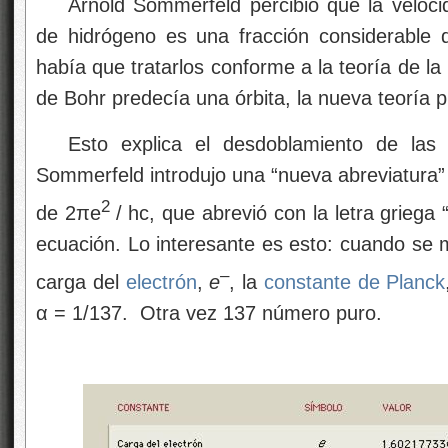
Arnold Sommerfeld percibió que la veloc
de hidrógeno es una fracción considerable d
había que tratarlos conforme a la teoría de la
de Bohr predecía una órbita, la nueva teoría
Esto explica el desdoblamiento de las l
Sommerfeld introdujo una “nueva abreviatura”
2
de 2πe
/ hc, que abrevió con la letra griega 
ecuación. Lo interesante es esto: cuando se 
–
carga del
electrón
,
e
, la
constante de Planck
α = 1/137. Otra vez 137 número puro.