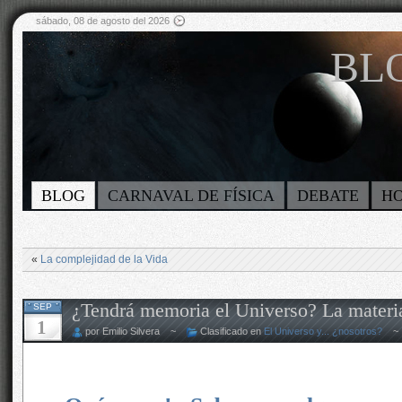
sábado, 08 de agosto del 2026
BLO
BLOG
CARNAVAL DE FÍSICA
DEBATE
H
«
La complejidad de la Vida
¿Tendrá memoria el Universo? La materia 
SEP
1
por Emilio Silvera ~
Clasificado en
El Universo y... ¿nosotros?