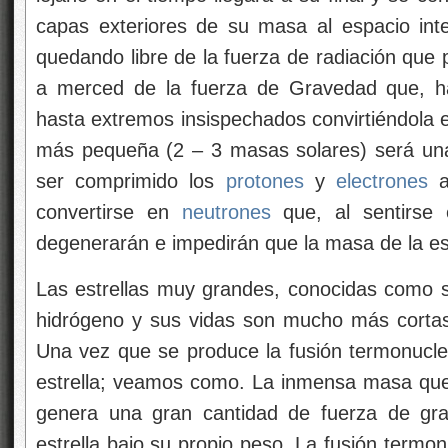
capas exteriores de su masa al espacio intere
quedando libre de la fuerza de radiación que 
a merced de la fuerza de Gravedad que, ha
hasta extremos insispechados convirtiéndola 
más pequeña (2 – 3 masas solares) será una
ser comprimido los
protones
y
electrones
al
convertirse en
neutrones
que, al sentirse 
degenerarán e impedirán que la masa de la es
Las estrellas muy grandes, conocidas como 
hidrógeno y sus vidas son mucho más cortas 
Una vez que se produce la fusión termonuclear
estrella; veamos como. La inmensa masa que s
genera una gran cantidad de fuerza de gra
estrella bajo su propio peso. La fusión termo