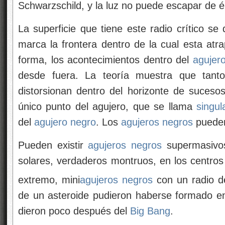
Schwarzschild, y la luz no puede escapar de é
La superficie que tiene este radio crítico s
marca la frontera dentro de la cual esta atr
forma, los acontecimientos dentro del
agujer
desde fuera. La teoría muestra que tant
distorsionan dentro del horizonte de suceso
único punto del agujero, que se llama
singul
del
agujero negro
. Los
agujeros negros
pueden
Pueden existir
agujeros negros
supermasivos
solares, verdaderos montruos, en los centros 
extremo, mini
agujeros negros
con un radio d
de un asteroide pudieron haberse formado e
dieron poco después del
Big Bang
.