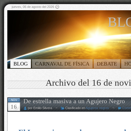
jueves, 06 de agosto del 2026
BLO
BLOG
CARNAVAL DE FÍSICA
DEBATE
H
Archivo del 16 de nov
De estrella masiva a un Agujero Negro
NOV
16
por Emilio Silvera ~
Clasificado en
Agujeros negros
~
Comme