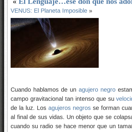
«
El Lenguaje…ese don que nos ado
VENUS: El Planeta Imposible
»
Cuando hablamos de un
agujero negro
estam
campo gravitacional tan intenso que su
veloc
de la luz. Los
agujeros negros
se forman cuan
al final de sus vidas. Un objeto que se colap
cuando su radio se hace menor que un tamañ