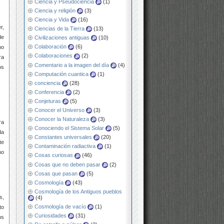
Ciencia y Pseudociencia
(1)
Ciencia y religión
(3)
Ciencia y Vida
(16)
r,
Ciencias de la Tierra
(13)
de
Civilizaciones antiguas
(10)
Colaboración
(6)
no
Colaboraciones
(2)
ra
Comentario a la imagen del día
(4)
os
Computación cuantica
(1)
conciencia
(28)
Conferencia
(2)
Conjeturas
(5)
Conocer el Universo
(3)
Conocer la Naturaleza
(3)
ra
Conociendo el Sistema Solar
(5)
da
Constantes universales
(20)
te
Contaminación radiactiva
(1)
no
Cosas curiosas
(46)
Cosas que no deben pasar
(2)
Cosas que pasan
(5)
Cosmología
(43)
Cosmología de los Antiguos pueblos
s,
(4)
Cosmología de vacío
(1)
to
Curiosidades
(31)
os