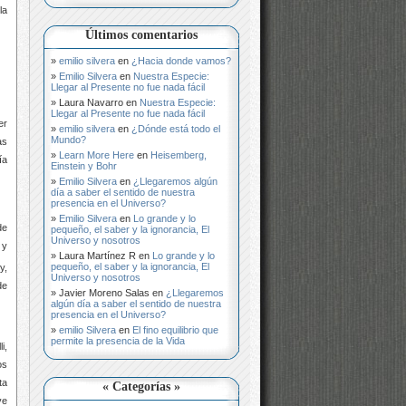
la
Últimos comentarios
emilio silvera
en
¿Hacia donde vamos?
Emilio Silvera
en
Nuestra Especie:
Llegar al Presente no fue nada fácil
Laura Navarro
en
Nuestra Especie:
Llegar al Presente no fue nada fácil
er
emilio silvera
en
¿Dónde está todo el
Mundo?
as
Learn More Here
en
Heisemberg,
ía
Einstein y Bohr
Emilio Silvera
en
¿Llegaremos algún
día a saber el sentido de nuestra
presencia en el Universo?
Emilio Silvera
en
Lo grande y lo
de
pequeño, el saber y la ignorancia, El
Universo y nosotros
 y
Laura Martínez R
en
Lo grande y lo
pequeño, el saber y la ignorancia, El
 y,
Universo y nosotros
de
Javier Moreno Salas
en
¿Llegaremos
algún día a saber el sentido de nuestra
presencia en el Universo?
emilio Silvera
en
El fino equilibrio que
permite la presencia de la Vida
i,
os
ta
« Categorías »
ve