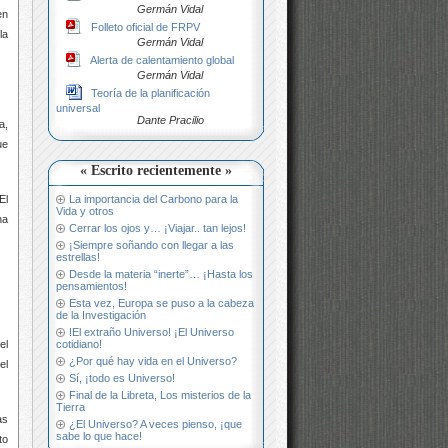
Germán Vidal
en
Folleto oficial de FRPV
la
Germán Vidal
Alerta de calentamiento global
Germán Vidal
Teoría de la planificación
universal
Dante Pracilio
a,
ue
« Escrito recientemente »
La importancia del Carbono para la
El
Vida y otros
na
Cerrar los ojos y… ¡Viajar.. tan lejos!
¡Siempre soñando con llegar a las
estrellas!
Desde la materia “inerte”… ¡Hasta los
pensamientos!
Esta vez, Europa se puso a la cabeza
de la Investigación
!El extraño Universo! ¡El Universo
cotidiano!
el
¿Por qué hay vida en el Universo?
el
Sí, ¡todo es Universo!
Final de la Libreta, Los misterios de la
Tierra
as
¿El Universo? A veces pienso, ¡que
sabe lo que hace!
to