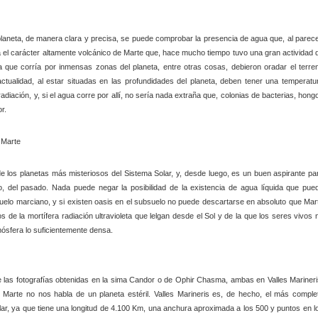
planeta, de manera clara y precisa, se puede comprobar la presencia de agua que, al parece
a el carácter altamente volcánico de Marte que, hace mucho tiempo tuvo una gran actividad 
a que corría por inmensas zonas del planeta, entre otras cosas, debieron oradar el terre
ctualidad, al estar situadas en las profundidades del planeta, deben tener una temperatu
diación, y, si el agua corre por allí, no sería nada extraña que, colonias de bacterias, hong
r.
 los planetas más misteriosos del Sistema Solar, y, desde luego, es un buen aspirante pa
o, del pasado. Nada puede negar la posibilidad de la existencia de agua líquida que pue
suelo marciano, y si existen oasis en el subsuelo no puede descartarse en absoluto que Mar
de la mortífera radiación ultravioleta que lelgan desde el Sol y de la que los seres vivos 
mósfera lo suficientemente densa.
 las fotografías obtenidas en la sima Candor o de Ophir Chasma, ambas en Valles Marineri
e Marte no nos habla de un planeta estéril. Valles Marineris es, de hecho, el más comple
lar, ya que tiene una longitud de 4.100 Km, una anchura aproximada a los 500 y puntos en l