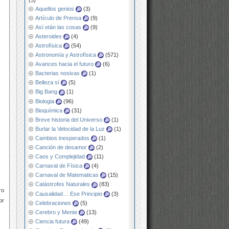
Aquellos genios
(3)
Artículo de Prensa
(9)
Así etán las cosas
(9)
Asteroides
(4)
Astrofísica
(54)
Astronomía y Astrofísica
(571)
Avances hacia el futuro
(6)
Bacterias nosivas
(1)
Belleza sí
(5)
Big Bang
(1)
Biologia
(96)
Bioquímica
(31)
Breve historia del Universo
(1)
Burlar la Velocidad de la Luz
(1)
Cambios inesperados
(1)
Canción de desamor
(2)
Caos y Complejidad
(11)
Carnaval de Física
(4)
Carnaval de Matematicas
(15)
Catástrofes Naturales
(83)
ro
Causalidad… Ese Principio
(3)
or
Celebraciones
(5)
Cerebro y Mente
(13)
Ciencia futura
(49)