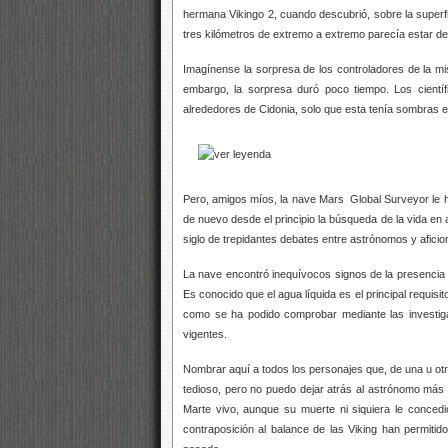
hermana Vikingo 2, cuando descubrió, sobre la supe
tres kilómetros de extremo a extremo parecía estar de
Imagínense la sorpresa de los controladores de la mi
embargo, la sorpresa duró poco tiempo. Los cientí
alrededores de Cidonia, solo que esta tenía sombras 
Pero, amigos míos, la nave Mars Global Surveyor le h
de nuevo desde el principio la búsqueda de la vida e
siglo de trepidantes debates entre astrónomos y afici
La nave encontró inequívocos signos de la presencia de
Es conocido que el agua líquida es el principal requisit
como se ha podido comprobar mediante las investig
vigentes.
Nombrar aquí a todos los personajes que, de una u otr
tedioso, pero no puedo dejar atrás al astrónomo más 
Marte vivo, aunque su muerte ni siquiera le concedió
contraposición al balance de las Viking han permitido 