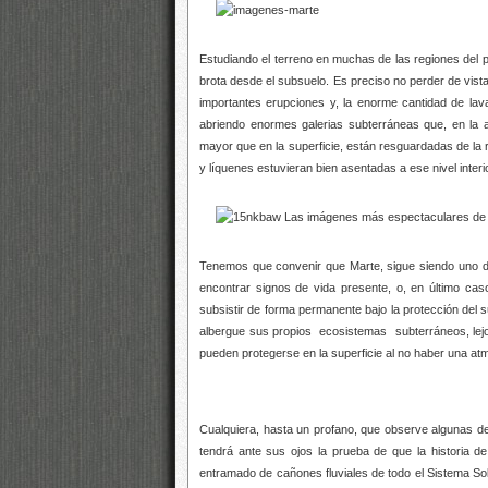
Estudiando el terreno en muchas de las regiones del 
brota desde el subsuelo. Es preciso no perder de vist
importantes erupciones y, la enorme cantidad de lav
abriendo enormes galerias subterráneas que, en la a
mayor que en la superficie, están resguardadas de la ra
y líquenes estuvieran bien asentadas a ese nivel interio
Tenemos que convenir que Marte, sigue siendo uno de
encontrar signos de vida presente, o, en último cas
subsistir de forma permanente bajo la protección del 
albergue sus propios ecosistemas subterráneos, lejos 
pueden protegerse en la superficie al no haber una at
Cualquiera, hasta un profano, que observe algunas de
tendrá ante sus ojos la prueba de que la historia d
entramado de cañones fluviales de todo el Sistema So