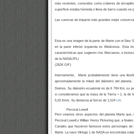
más recientes, conocidos como cráteres de terraplén
superficie estaba húmeda o llena de barro cuando se p
Las cuencas de impacto más grandes mejor conservad
Esta es una imagen de la parte de Marte con el Sino Sa
en la parte inferior izquierda es Wislicenus. Est
características que sugieren ríos Marcianos, e incluso
de la NASA/JPL)
(282K GIF)
Internamente, Marte probablemente tiene una litos
aproximadamente la mitad del diámetro del planeta
Deimos. Su diámetro ecuatorial es de 6 794 Km, su pe
si consideramos que la masa de la Tierra = 1, la de M
5,02 Km/s. Su distancia al Sol es de 1,524
UA
.
Percival Lowell
Pero veamos otros aspectos del planeta Marte que, d
Percival Lowell y Willian Henry Pickering que, a finales
Canales que hiucieron famosos estos personajes de l
Marte. La nave Vikingo 1 de NASA se encontraba volando