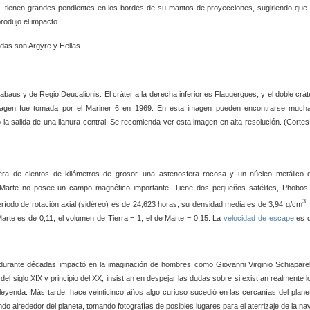
, tienen grandes pendientes en los bordes de su mantos de proyecciones, sugiriendo que 
rodujo el impacto.
as son Argyre y Hellas.
baus y de Regio Deucalionis. El cráter a la derecha inferior es Flaugergues, y el doble crát
a imagen fue tomada por el Mariner 6 en 1969. En esta imagen pueden encontrarse much
 la salida de una llanura central. Se recomienda ver esta imagen en alta resolución. (Cortes
fera de cientos de kilómetros de grosor, una astenosfera rocosa y un núcleo metálico 
. Marte no posee un campo magnético importante. Tiene dos pequeños satélites, Phobos
3
ríodo de rotación axial (sidéreo) es de 24,623 horas, su densidad media es de 3,94 g/cm
,
arte es de 0,11, el volumen de Tierra = 1, el de Marte = 0,15. La
velocidad de escape
es 
urante décadas impactó en la imaginación de hombres como Giovanni Virginio Schiaparell
 del siglo XIX y principio del XX, insistían en despejar las dudas sobre si existían realmente l
eyenda. Más tarde, hace veinticinco años algo curioso sucedió en las cercanías del plane
 alrededor del planeta, tomando fotografías de posibles lugares para el aterrizaje de la na