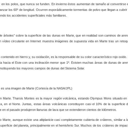
en los polos, que nunca se funden. En invierno éstos aumentan de tamaño al convertirse 
nzar los 60º de longitud. Ocurren esporádicamente tormentas de polvo que llegan a cubrir 
iendo los accidentes superficiales más familiares.
árboles” sobre la superficie de las dunas en Marte, que en realidad son caminos de aren
n vídeo circulante en Internet muestra imágenes de supuesta vida en Marte tras un retoq
 contenido en hierro y, su oxidación, es la responsable de su color característico rojo oxido. 
ida hacia el Este con una inclinación menor que 1º. Existen muchas áreas de dunas de are
nstituyendo los mayores campos de dunas del Sistema Solar.
 (Cortesía de la NASA/JPL)
 en Marte. Tharsis Montes es la mayor región volcánica, estando Olympus Mons situado en 
a, en el Norte. Juntas, estas áreas volcánicas constituyen casi el 10% de la superficie d
 en el pasado produjeron llanuras de lava que se extendieron cientos de kilómetros.
o Marte, aunque existe una altiplanicie casi completamente cubierta de cráteres, similar a l
 superficie del planeta, principalmente en el hemisferio Sur. Muchos de los cráteres de impac