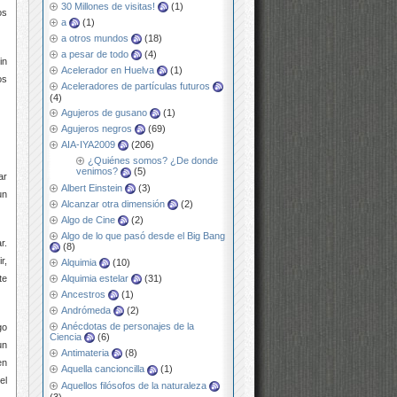
30 Millones de visitas!
(1)
os
a
(1)
a otros mundos
(18)
a pesar de todo
(4)
in
Acelerador en Huelva
(1)
os
Aceleradores de partículas futuros
(4)
Agujeros de gusano
(1)
Agujeros negros
(69)
AIA-IYA2009
(206)
¿Quiénes somos? ¿De donde
venimos?
(5)
ar
Albert Einstein
(3)
un
Alcanzar otra dimensión
(2)
Algo de Cine
(2)
Algo de lo que pasó desde el Big Bang
r.
(8)
r,
Alquimia
(10)
te
Alquimia estelar
(31)
Ancestros
(1)
Andrómeda
(2)
Anécdotas de personajes de la
go
Ciencia
(6)
un
Antimateria
(8)
en
Aquella cancioncilla
(1)
el
Aquellos filósofos de la naturaleza
(3)