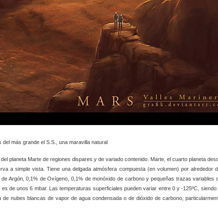
más grande el S.S., una maravilla natural
el planeta Marte de regiones dispares y de variado contenido. Marte, el cuarto planeta des
rva a simple vista. Tiene una delgada atmósfera compuesta (en volumen) por alrededor d
% de Argón, 0,1% de Oxígeno, 0,1% de monóxido de carbono y pequeñas trazas variables 
e es de unos 6 mbar. Las temperaturas superficiales pueden variar entre 0 y -125ºC, siendo 
a de nubes blancas de vapor de agua condensada o de dióxido de carbono, particularmen