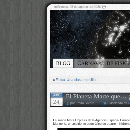
miércoles, 05 de agosto del 2026
BLOG
CARNAVAL DE FÍSIC
«
Física: Una clase sencilla
El Planeta Marte que… ¡
JUN
24
por Emilio Silvera ~
Clasificado en
M
La sonda Mars Express de la Agencia Espacial Europe
Marineris, un accidente geográfico de cuatro mil kilóm