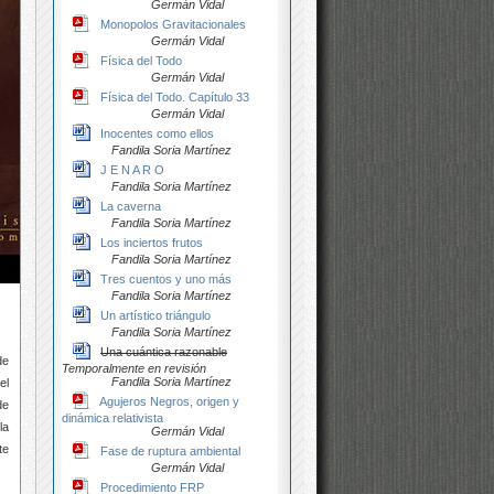
Germán Vidal
Monopolos Gravitacionales
Germán Vidal
Física del Todo
Germán Vidal
Física del Todo. Capítulo 33
Germán Vidal
Inocentes como ellos
Fandila Soria Martínez
J E N A R O
Fandila Soria Martínez
La caverna
Fandila Soria Martínez
Los inciertos frutos
Fandila Soria Martínez
Tres cuentos y uno más
Fandila Soria Martínez
Un artístico triángulo
Fandila Soria Martínez
Una cuántica razonable
de
Temporalmente en revisión
Fandila Soria Martínez
el
Agujeros Negros, origen y
de
dinámica relativista
la
Germán Vidal
te
Fase de ruptura ambiental
Germán Vidal
Procedimiento FRP