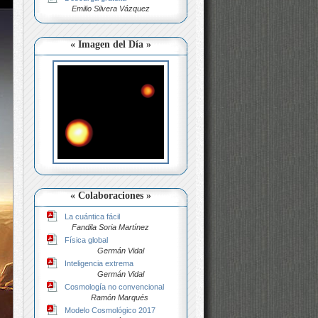
Emilio Silvera Vázquez
« Imagen del Día »
« Colaboraciones »
La cuántica fácil
Fandila Soria Martínez
Física global
Germán Vidal
Inteligencia extrema
Germán Vidal
Cosmología no convencional
Ramón Marqués
Modelo Cosmológico 2017