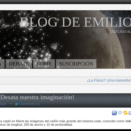
BLOG DE EMILIO
DEDICADO AL
A
DEBATE
HOME
SUSCRIPCIÓN
¿La Física? ¡Una maravilla!
Desata nuestra imaginación!
arte
~
Comments (1)
a captó en Marte las imágenes del cañón más grande del sistema solar, conocido como Vall
etros de longitud, 200 de ancho y 10 de profundidad.