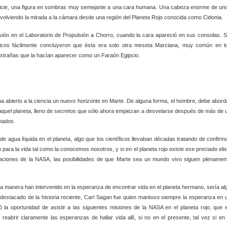
rficie, una figura en sombras muy semejante a una cara humana. Una cabeza enorme de un
volviendo la mirada a la cámara desde una región del Planeta Rojo conocida como Cidonia.
sión en el Laboratorio de Propulsión a Chorro, cuando la cara apareció en sus consolas. S
ficos fácilmente concluyeron que ésta era solo otra meseta Marciana, muy común en l
extrañas que la hacían aparecer como un Faraón Egipcio.
a abierto a la ciencia un nuevo horizonte en Marte. De alguna forma, el hombre, debe abord
n aquel planeta, lleno de secretos que sólo ahora empiezan a desvelarse después de más de 
onados.
 agua líquida en el planeta, algo que los científicos llevaban décadas tratando de confirma
o para la vida tal como la conocemos nosotros, y si en el planeta rojo existe ese preciado elixi
aciones de la NASA, las posibilidades de que Marte sea un mundo vivo siguen plenamen
a manera han intervenido en la esperanza de encontrar vida en el planeta hermano, sería al
destacado de la historia reciente, Carl Sagan fue quien mantuvo siempre la esperanza en 
 la oportunidad de asistir a las siguientes misiones de la NASA en el planeta rojo, que 
reabrir claramente las esperanzas de hallar vida allí, si no en el presente, tal vez si en 