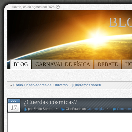
jueves, 06 de agosto del 2026
BLO
BLOG
CARNAVAL DE FÍSICA
DEBATE
H
«
Como Observadores del Universo… ¡Queremos saber!
¿Cuerdas cósmicas?
JUL
17
por Emilio Silvera ~
Clasificado en
Cosmología
~
Comments