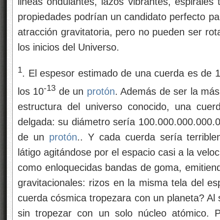
lineas ondulantes, lazos vibrantes, espirales 
propiedades podrían un candidato perfecto par
atracción gravitatoria, pero no pueden ser rot
los inicios del Universo.
1
. El espesor estimado de una cuerda es de 
-13
los 10
de un
protón
. Además de ser la más 
estructura del universo conocido, una cue
delgada: su diámetro sería 100.000.000.000
de un
protón
.. Y cada cuerda sería terribl
látigo agitándose por el espacio casi a la veloc
como enloquecidas bandas de goma, emitiend
gravitacionales: rizos en la misma tela del e
cuerda cósmica tropezara con un planeta? Al s
sin tropezar con un solo núcleo atómico. 