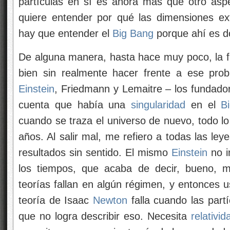
partículas en sí es ahora más que otro asp
quiere entender por qué las dimensiones ex
hay que entender el
Big Bang
porque ahí es d
De alguna manera, hasta hace muy poco, la fí
bien sin realmente hacer frente a ese pro
Einstein
, Friedmann y Lemaitre – los fundado
cuenta que había una
singularidad
en el
B
cuando se traza el universo de nuevo, todo lo
años. Al salir mal, me refiero a todas las leyes
resultados sin sentido. El mismo
Einstein
no i
los tiempos, que acaba de decir, bueno, mi
teorías fallan en algún régimen, y entonces u
teoría de Isaac
Newton
falla cuando las part
que no logra describir eso. Necesita
relativid