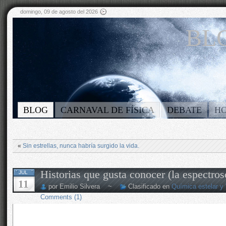
domingo, 09 de agosto del 2026
BLO
BLOG
CARNAVAL DE FÍSICA
DEBATE
H
«
Sin estrellas, nunca habría surgido la vida.
Historias que gusta conocer (la espectros
JUL
11
por Emilio Silvera ~
Clasificado en
Química estelar y
Comments (1)