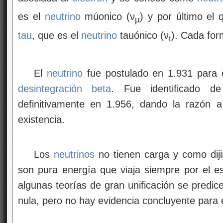
es el
neutrino
múonico (ν
) y por último el 
µ
tau
, que es el
neutrino
tauónico (ν
). Cada for
t
El
neutrino
fue postulado en 1.931 para ex
desintegración beta
. Fue identificado d
definitivamente en 1.956, dando la razón a
existencia.
Los
neutrinos
no tienen carga y como dij
son pura energía que viaja siempre por el es
algunas teorías de gran unificación se predic
nula, pero no hay evidencia concluyente para 