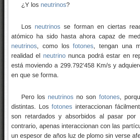
¿Y los
neutrinos
?
Los
neutrinos
se forman en ciertas reac
atómico ha sido hasta ahora capaz de med
neutrinos
, como los
fotones
, tengan una 
realidad el
neutrino
nunca podrá estar en re
está moviendo a 299.792’458 Km/s y adquiere
en que se forma.
Pero los
neutrinos
no son
fotones
, porq
distintas. Los
fotones
interaccionan fácilment
son retardados y absorbidos al pasar por
contrario, apenas interaccionan con las partí
un espesor de años luz de plomo sin verse af