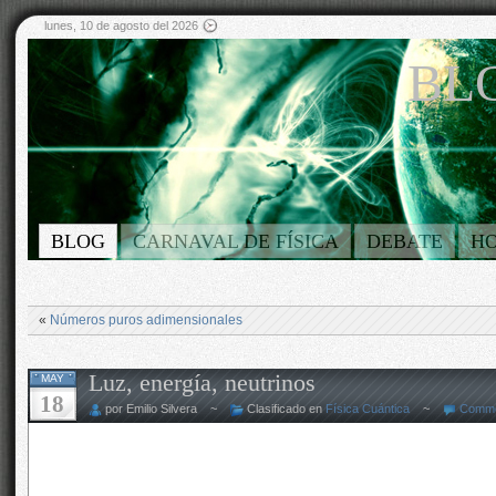
lunes, 10 de agosto del 2026
BLO
BLOG
CARNAVAL DE FÍSICA
DEBATE
H
«
Números puros adimensionales
Luz, energía, neutrinos
MAY
18
por Emilio Silvera ~
Clasificado en
Física Cuántica
~
Comme