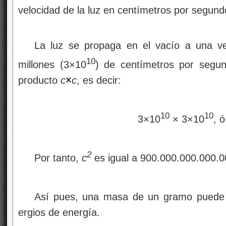
velocidad de la luz en centímetros por segund
La luz se propaga en el vacío a una ve
10
millones (3×10
) de centímetros por segu
producto
c
×
c
, es decir:
10
10
3×10
× 3×10
, 
2
Por tanto,
c
es igual a 900.000.000.000.0
Así pues, una masa de un gramo puede c
ergios de energía.