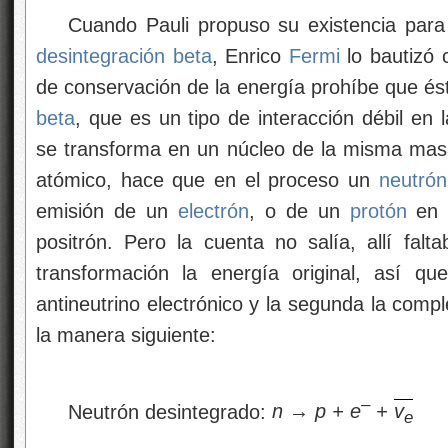
Cuando Pauli propuso su existencia para j
desintegración beta
, Enrico
Fermi
lo bautizó
de conservación de la energía prohíbe que ést
beta
, que es un tipo de interacción débil en 
se transforma en un núcleo de la misma mas
atómico, hace que en el proceso un
neutrón
emisión de un
electrón
, o de un
protón
en
positrón. Pero la cuenta no salía, allí fal
transformación la energía original, así q
antineutrino electrónico y la segunda la comp
la manera siguiente:
–
Neutrón desintegrado:
n → p + e
+
v
e