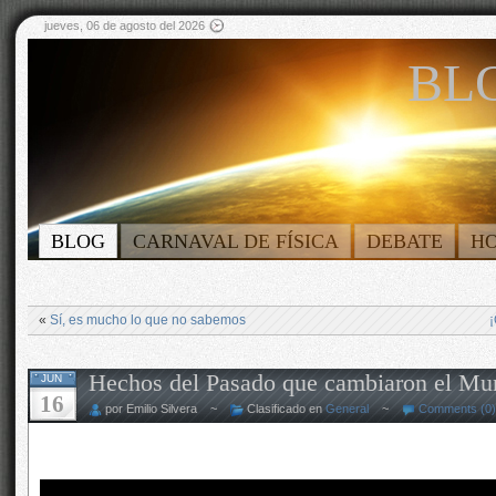
jueves, 06 de agosto del 2026
BLO
BLOG
CARNAVAL DE FÍSICA
DEBATE
H
«
Sí, es mucho lo que no sabemos
¡
Hechos del Pasado que cambiaron el M
JUN
16
por Emilio Silvera ~
Clasificado en
General
~
Comments (0)