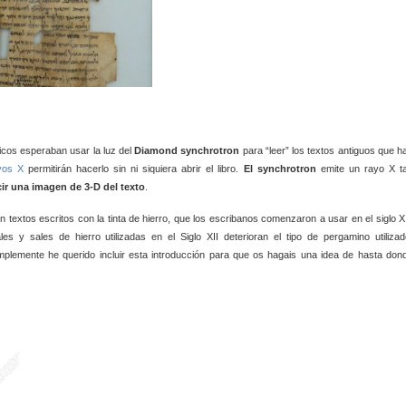
ficos esperaban usar la luz del
Diamond synchrotron
para “leer” los textos antiguos que h
yos X
permitirán hacerlo sin ni siquiera abrir el libro.
El synchrotron
emite un rayo X t
ir una imagen de 3-D del texto
.
n textos escritos con la tinta de hierro, que los escribanos comenzaron a usar en el siglo XI
s y sales de hierro utilizadas en el Siglo XII deterioran el tipo de pergamino utilizad
implemente he querido incluir esta introducción para que os hagais una idea de hasta don