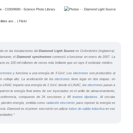
do en las instalaciones del
Diamond Ligth Source
en Oxfordshire (Inglaterra).
diamante
, el
Diamond synchrotron
comenzó a funcionar en enero de 2007. La
acto es 100 mil millones de veces más brillante que un rayo X estándar médico.
ectrones
y funciona a una energía de 3 GeV; Los
electrones
son producidos al
 voltaje alto. La aceleración de los
electrones
tiene lugar en dos etapas: en
o LINAC imparte una energía de 1 GeV; desde el LINAC, los
electrones
pasan a
uieren la energía final antes de ser inyectados en el anillo de almacenamiento,
rcunferencia, compuesto de 24 secciones y 48
imanes dipolares
. Al circular
s
pierden energía, emitida como
radiación sincrotrón
; para reponer la energía se
cia. Diamond es el primer sincrotrón en utilizar
tubos de salida inductiva
en vez
avidades.”