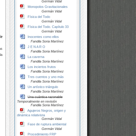
Germán Vidal
Monopolos Gravitacionales
Germán Vidal
Física del Todo
Germán Vidal
Física del Todo. Capítulo 33
Germán Vidal
de
Inocentes como ellos
Fandila Soria Martínez
J E N A R O
as
Fandila Soria Martínez
la
La caverna
Fandila Soria Martínez
Los inciertos frutos
Fandila Soria Martínez
Tres cuentos y uno más
Fandila Soria Martínez
Un artístico triángulo
Fandila Soria Martínez
Una cuántica razonable
Temporalmente en revisión
Fandila Soria Martínez
Agujeros Negros, origen y
dinámica relativista
Germán Vidal
Fase de ruptura ambiental
Germán Vidal
Procedimiento FRP