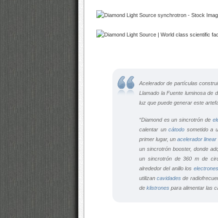
Acelerador de partículas construi
Llamado la
Fuente luminosa de 
luz que puede generar este artef
“Diamond es un sincrotrón de
el
calentar un
cátodo
sometido a un
primer lugar, un
acelerador linear
un sincrotrón
booster
, donde adq
un sincrotrón de 360 m de ci
alrededor del anillo los
electrone
utilizan
cavidades
de radiofrecuen
de
klistrones
para alimentar las c