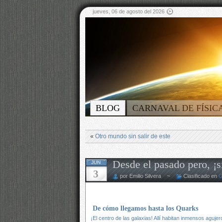
jueves, 06 de agosto del 2026
BLOG
CARNAVAL DE FÍSIC
«
Otro mundo sin salir de este
Desde el pasado pero, ¡
JUN
3
por Emilio Silvera ~
Clasificado en
G
De cómo llegamos hasta los Quarks
¡El centro de las galaxias! Allí habitan inmensos
agujer