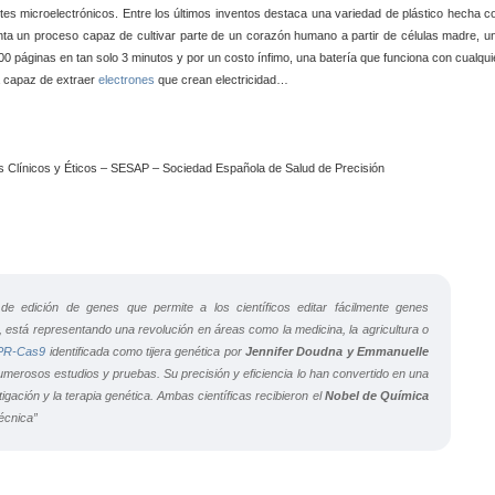
s microelectrónicos. Entre los últimos inventos destaca una variedad de plástico hecha c
enta un proceso capaz de cultivar parte de un corazón humano a partir de células madre, u
 páginas en tan solo 3 minutos y por un costo ínfimo, una batería que funciona con cualqui
a capaz de extraer
electrones
que crean electricidad…
a de edición de genes que permite a los científicos editar fácilmente genes
 está representando una revolución en áreas como la medicina, la agricultura o
PR-Cas9
identificada como tijera genética por
Jennifer Doudna y Emmanuelle
umerosos estudios y pruebas. Su precisión y eficiencia lo han convertido en una
igación y la terapia genética. Ambas científicas recibieron el
Nobel de Química
écnica”