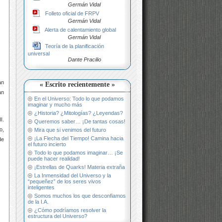
Germán Vidal
Folleto oficial de FRPV
Germán Vidal
Alerta de calentamiento global
Germán Vidal
Teoría de la planificación
universal
Dante Pracilio
an
« Escrito recientemente »
an
En el Universo: Todo lo que podamos
imaginar y mucho más
¿Historia? ¿Mitologías? ¿Leyendas?
I.
Queremos saber… ¡De tantas cosas!
o,
Mira que si venimos del futuro
¡La Flecha del Tiempo! Camina hacia
de
el futuro incierto
Todo lo que podamos imaginar… ¡Se
puede hacer realidad!
¡Estrellas de Quarks! Materia extraña
La Inmensidad del Universo y la
“pequeñez” de los seres vivos
inteligentes
Somos muchos los que desconfiamos
de la I.A.
¿Cómo podríamos resolver la
estructura del Universo?