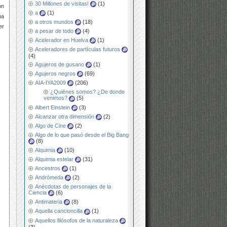
30 Millones de visitas!
(1)
on
a
(1)
na
a otros mundos
(18)
er
a pesar de todo
(4)
Acelerador en Huelva
(1)
Aceleradores de partículas futuros
(4)
Agujeros de gusano
(1)
Agujeros negros
(69)
AIA-IYA2009
(206)
¿Quiénes somos? ¿De donde
venimos?
(5)
Albert Einstein
(3)
Alcanzar otra dimensión
(2)
Algo de Cine
(2)
Algo de lo que pasó desde el Big Bang
(8)
Alquimia
(10)
Alquimia estelar
(31)
Ancestros
(1)
Andrómeda
(2)
Anécdotas de personajes de la
Ciencia
(6)
Antimateria
(8)
Aquella cancioncilla
(1)
Aquellos filósofos de la naturaleza
(3)