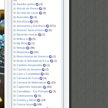
Aquellos genios
(3)
Artículo de Prensa
(9)
Así etán las cosas
(9)
Asteroides
(4)
Astrofísica
(54)
Astronomía y Astrofísica
(571)
Avances hacia el futuro
(6)
Bacterias nosivas
(1)
Belleza sí
(5)
Big Bang
(1)
Biologia
(96)
Bioquímica
(31)
Breve historia del Universo
(1)
Burlar la Velocidad de la Luz
(1)
Cambios inesperados
(1)
Canción de desamor
(2)
Caos y Complejidad
(11)
Carnaval de Física
(4)
Carnaval de Matematicas
(15)
Catástrofes Naturales
(83)
Causalidad… Ese Principio
(3)
Celebraciones
(5)
Cerebro y Mente
(13)
Ciencia futura
(49)