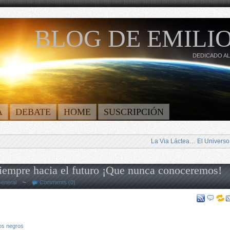
BLOG DE EMILIO
DEDICADO AL
A
DEBATE
HOME
SUSCRIPCIÓN
La Via Láctea… El Universo
siempre hacia el futuro ¡Que nunca conoceremos!
eneral
~
Comments (0)
os negros