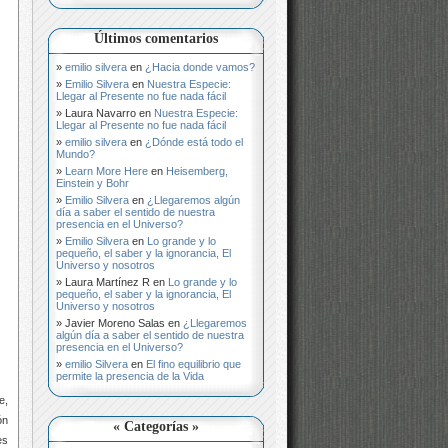
Últimos comentarios
emilio silvera
en
¿Hacia donde vamos?
Emilio Silvera
en
Nuestra Especie:
Llegar al Presente no fue nada fácil
Laura Navarro
en
Nuestra Especie:
Llegar al Presente no fue nada fácil
emilio silvera
en
¿Dónde está todo el
Mundo?
Learn More Here
en
Heisemberg,
Einstein y Bohr
Emilio Silvera
en
¿Llegaremos algún
día a saber el sentido de nuestra
presencia en el Universo?
Emilio Silvera
en
Lo grande y lo
pequeño, el saber y la ignorancia, El
Universo y nosotros
Laura Martínez R
en
Lo grande y lo
pequeño, el saber y la ignorancia, El
Universo y nosotros
Javier Moreno Salas
en
¿Llegaremos
algún día a saber el sentido de nuestra
presencia en el Universo?
emilio Silvera
en
El fino equilibrio que
permite la presencia de la Vida
e,
ón
« Categorías »
es