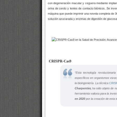
con degeneración macular y ceguera mediante implante
orina de cerdo y lentes de contacto biónicos. Se inv
máquina que puede imprimir una novela completa de 300
solución azucarada y enzimas de digestión de glucos
CRISPR-Cas9
“Esta tecnología revolucionari
específicos en organismos vivos,
la bioingeniería. La técnica
CRIS
Charpentier,
ha sido objeto de n
herramienta valiosa para la invest
en 2020
por la creación de esta t