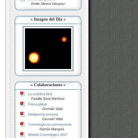
Emilio Silvera Vázquez
« Imagen del Día »
« Colaboraciones »
La cuántica fácil
Fandila Soria Martínez
Física global
Germán Vidal
Inteligencia extrema
Germán Vidal
Cosmología no convencional
Ramón Marqués
Modelo Cosmológico 2017