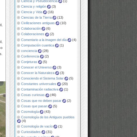
Ciencia y Pseudociencia
(1)
Ciencia y religión
(3)
Ciencia y Vida
(16)
Ciencias de la Tierra
(13)
Civilizaciones antiguas
(10)
d,
Colaboración
(6)
Colaboraciones
(2)
Comentario a la imagen del día
(4)
d,
Computación cuantica
(1)
co
conciencia
(28)
s.
Conferencia
(2)
Conjeturas
(5)
Conocer el Universo
(3)
Conocer la Naturaleza
(3)
Conociendo el Sistema Solar
(5)
Constantes universales
(20)
Contaminación radiactiva
(1)
Cosas curiosas
(46)
Cosas que no deben pasar
(2)
Cosas que pasan
(5)
Cosmología
(43)
Cosmología de los Antiguos pueblos
(4)
Cosmología de vacío
(1)
Curiosidades
(31)