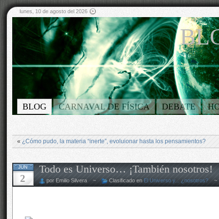
lunes, 10 de agosto del 2026
BLO
BLOG
CARNAVAL DE FÍSICA
DEBATE
H
«
¿Cómo pudo, la materia “inerte”, evoluionar hasta los pensamientos?
Todo es Universo… ¡También nosotros!
JUN
2
por Emilio Silvera ~
Clasificado en
El Universo y... ¿nosotros?