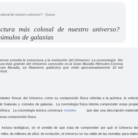
uctura más colosal de nuestro universo?
cúmulos de galaxias
iencia estudia la estructura y la evolución del Universo: La cosmología.
Sin
tura más grande del Universo conocido es la Gran Muralla Hércules-Corona
ran Muralla, un filamento galáctico que mide aproximadamente 10 mil
itud.
ades físicas del Universo, como su composición física referida a la química, la veloci
de Galaxias y cúmulos de galaxias. La cosmología física intenta comprender estas propi
trofísica. La cosmología teórica construye
modelos
que dan una descripción matemát
esta comprensión física.
o incluso teológicos, en el sentido de que trata de comprender por qué el Universo tie
es de millones de años de evolución, el Universo se ha valido de las estrellas para elabo