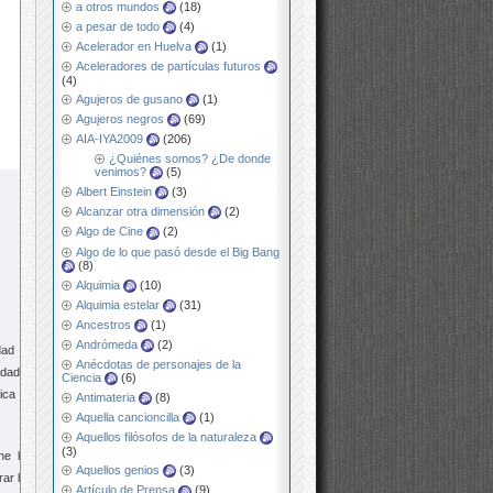
a otros mundos
(18)
a pesar de todo
(4)
Acelerador en Huelva
(1)
Aceleradores de partículas futuros
(4)
Agujeros de gusano
(1)
Agujeros negros
(69)
AIA-IYA2009
(206)
¿Quiénes somos? ¿De donde
venimos?
(5)
Albert Einstein
(3)
Alcanzar otra dimensión
(2)
Algo de Cine
(2)
Algo de lo que pasó desde el Big Bang
(8)
Alquimia
(10)
Alquimia estelar
(31)
Ancestros
(1)
Andrómeda
(2)
dad de
Anécdotas de personajes de la
edades
Ciencia
(6)
ica de
Antimateria
(8)
Aquella cancioncilla
(1)
Aquellos filósofos de la naturaleza
(3)
ne las
Aquellos genios
(3)
rar los
Artículo de Prensa
(9)