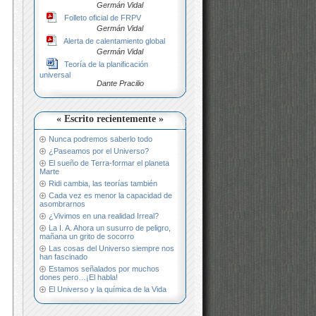
Germán Vidal
Folleto oficial de FRPV
Germán Vidal
Alerta de calentamiento global
Germán Vidal
Teoría de la planificación
universal
Dante Pracilio
« Escrito recientemente »
Nunca podremos saberlo todo
¿Paseamos por el Universo?
El sueño de Terra-formar el planeta
Marte
Ridi cambia, las teorías también
Cada vez es menor la capacidad de
asombrarnos
¿Vivimos en una realidad Irreal?
La I. A. Ahora un susurro de peligro,
mañana un grito de socorro
Las cosas del Universo siempre nos
han fascinado
Estamos señalados por muchos
dones pero…¡El habla!
El Universo y la química de la Vida