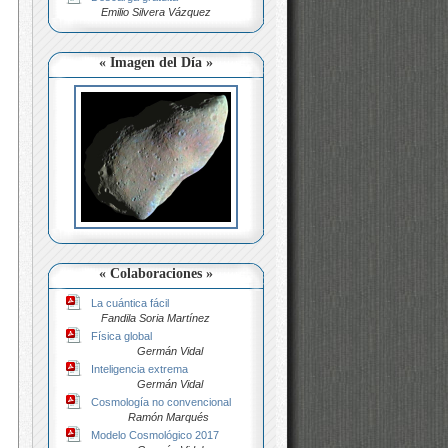
Emilio Silvera Vázquez
« Imagen del Día »
« Colaboraciones »
La cuántica fácil
Fandila Soria Martínez
Física global
Germán Vidal
Inteligencia extrema
Germán Vidal
Cosmología no convencional
Ramón Marqués
Modelo Cosmológico 2017