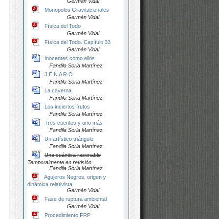
Germán Vidal
Monopolos Gravitacionales
Germán Vidal
Física del Todo
Germán Vidal
Física del Todo. Capítulo 33
Germán Vidal
Inocentes como ellos
Fandila Soria Martínez
J E N A R O
Fandila Soria Martínez
La caverna
Fandila Soria Martínez
Los inciertos frutos
Fandila Soria Martínez
Tres cuentos y uno más
Fandila Soria Martínez
Un artístico triángulo
Fandila Soria Martínez
Una cuántica razonable
Temporalmente en revisión
Fandila Soria Martínez
Agujeros Negros, origen y
dinámica relativista
Germán Vidal
Fase de ruptura ambiental
Germán Vidal
Procedimiento FRP