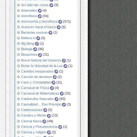
Así etán las cosas
(9)
Asteroides
(4)
Astrofísica
(54)
Astronomía y Astrofísica
(571)
Avances hacia el futuro
(6)
Bacterias nosivas
(1)
Belleza sí
(5)
Big Bang
(1)
Biologia
(96)
Bioquímica
(31)
Breve historia del Universo
(1)
Burlar la Velocidad de la Luz
(1)
Cambios inesperados
(1)
Canción de desamor
(2)
Caos y Complejidad
(11)
Carnaval de Física
(4)
Carnaval de Matematicas
(15)
Catástrofes Naturales
(83)
Causalidad… Ese Principio
(3)
Celebraciones
(5)
Cerebro y Mente
(13)
Ciencia futura
(49)
Ciencia y Pseudociencia
(1)
Ciencia y religión
(3)