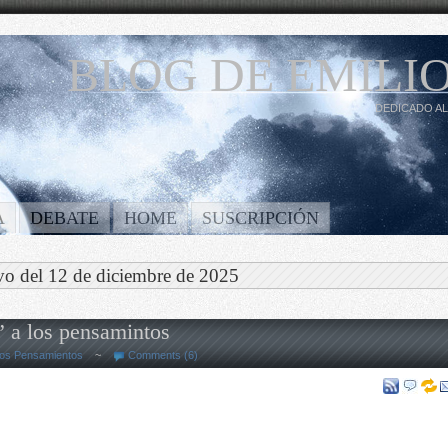
BLOG DE EMILIO
DEDICADO AL
A
DEBATE
HOME
SUSCRIPCIÓN
vo del 12 de diciembre de 2025
” a los pensamintos
os Pensamientos
~
Comments (6)