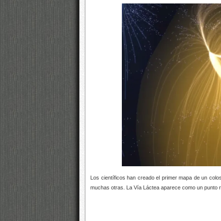
Los científicos han creado el primer mapa de un col
muchas otras. La Vía Láctea aparece como un punto roj