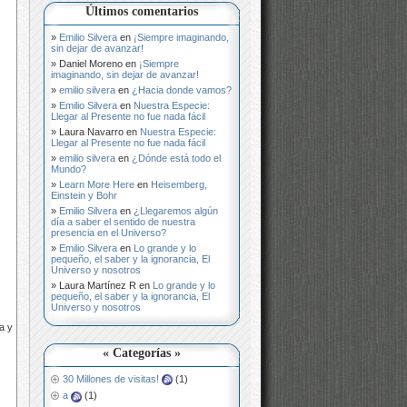
Últimos comentarios
Emilio Silvera
en
¡Siempre imaginando,
sin dejar de avanzar!
Daniel Moreno
en
¡Siempre
imaginando, sin dejar de avanzar!
emilio silvera
en
¿Hacia donde vamos?
Emilio Silvera
en
Nuestra Especie:
Llegar al Presente no fue nada fácil
Laura Navarro
en
Nuestra Especie:
Llegar al Presente no fue nada fácil
emilio silvera
en
¿Dónde está todo el
Mundo?
Learn More Here
en
Heisemberg,
Einstein y Bohr
Emilio Silvera
en
¿Llegaremos algún
día a saber el sentido de nuestra
presencia en el Universo?
Emilio Silvera
en
Lo grande y lo
pequeño, el saber y la ignorancia, El
Universo y nosotros
Laura Martínez R
en
Lo grande y lo
pequeño, el saber y la ignorancia, El
Universo y nosotros
ra y de
« Categorías »
30 Millones de visitas!
(1)
a
(1)