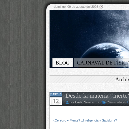
domingo, 09 de agosto del 2026
BLOG
CARNAVAL DE FÍSIC
Archi
Desde la materia “inerte
DIC
12
por Emilio Silvera ~
Clasificado en
L
¿Cerebro y Mente? ¿Inteligencia y Sabiduría?