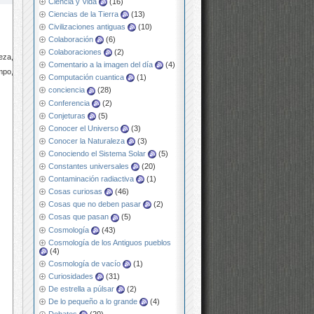
Ciencia y Vida
(16)
Ciencias de la Tierra
(13)
Civilizaciones antiguas
(10)
Colaboración
(6)
Colaboraciones
(2)
eza, la
Comentario a la imagen del día
(4)
po, la
Computación cuantica
(1)
conciencia
(28)
Conferencia
(2)
Conjeturas
(5)
Conocer el Universo
(3)
Conocer la Naturaleza
(3)
Conociendo el Sistema Solar
(5)
Constantes universales
(20)
Contaminación radiactiva
(1)
Cosas curiosas
(46)
Cosas que no deben pasar
(2)
Cosas que pasan
(5)
Cosmología
(43)
Cosmología de los Antiguos pueblos
(4)
Cosmología de vacío
(1)
Curiosidades
(31)
De estrella a púlsar
(2)
De lo pequeño a lo grande
(4)