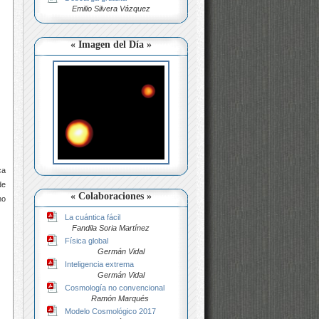
Emilio Silvera Vázquez
« Imagen del Día »
ca
de
« Colaboraciones »
no
La cuántica fácil
Fandila Soria Martínez
Física global
Germán Vidal
Inteligencia extrema
Germán Vidal
Cosmología no convencional
Ramón Marqués
Modelo Cosmológico 2017