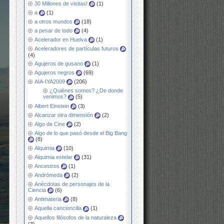
30 Millones de visitas!
(1)
a
(1)
a otros mundos
(18)
a pesar de todo
(4)
Acelerador en Huelva
(1)
Aceleradores de partículas futuros
(4)
Agujeros de gusano
(1)
Agujeros negros
(69)
AIA-IYA2009
(206)
¿Quiénes somos? ¿De donde
venimos?
(5)
Albert Einstein
(3)
Alcanzar otra dimensión
(2)
Algo de Cine
(2)
Algo de lo que pasó desde el Big Bang
(8)
Alquimia
(10)
Alquimia estelar
(31)
Ancestros
(1)
Andrómeda
(2)
Anécdotas de personajes de la
Ciencia
(6)
Antimateria
(8)
Aquella cancioncilla
(1)
Aquellos filósofos de la naturaleza
(3)