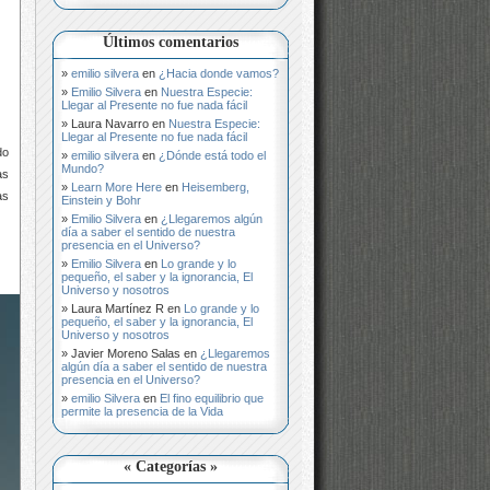
Últimos comentarios
emilio silvera
en
¿Hacia donde vamos?
Emilio Silvera
en
Nuestra Especie:
Llegar al Presente no fue nada fácil
Laura Navarro
en
Nuestra Especie:
Llegar al Presente no fue nada fácil
do
emilio silvera
en
¿Dónde está todo el
Mundo?
as
Learn More Here
en
Heisemberg,
as
Einstein y Bohr
Emilio Silvera
en
¿Llegaremos algún
día a saber el sentido de nuestra
presencia en el Universo?
Emilio Silvera
en
Lo grande y lo
pequeño, el saber y la ignorancia, El
Universo y nosotros
Laura Martínez R
en
Lo grande y lo
pequeño, el saber y la ignorancia, El
Universo y nosotros
Javier Moreno Salas
en
¿Llegaremos
algún día a saber el sentido de nuestra
presencia en el Universo?
emilio Silvera
en
El fino equilibrio que
permite la presencia de la Vida
« Categorías »