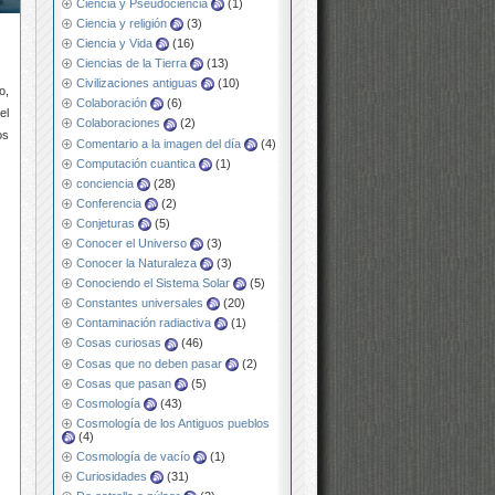
Ciencia y Pseudociencia
(1)
Ciencia y religión
(3)
Ciencia y Vida
(16)
Ciencias de la Tierra
(13)
Civilizaciones antiguas
(10)
o,
Colaboración
(6)
el
Colaboraciones
(2)
os
Comentario a la imagen del día
(4)
Computación cuantica
(1)
conciencia
(28)
Conferencia
(2)
Conjeturas
(5)
Conocer el Universo
(3)
Conocer la Naturaleza
(3)
Conociendo el Sistema Solar
(5)
Constantes universales
(20)
Contaminación radiactiva
(1)
Cosas curiosas
(46)
Cosas que no deben pasar
(2)
Cosas que pasan
(5)
Cosmología
(43)
Cosmología de los Antiguos pueblos
(4)
Cosmología de vacío
(1)
Curiosidades
(31)