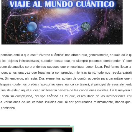
s sentidos ante lo que ese “universo cuántico” nos ofrece que, generalmente, se sale de lo q
e los objetos infinitesimales, suceden cosas que, no siempre podemos comprender. Y, co
 uno de aquellos sorprendentes sucesos que en ese lugar tienen lugar. Podríamos llegar a 
encontramos una vez que llegamos a comprender, mientras tanto, todo nos resulta extrañ
le. Sin embargo, ahí está. Dos elementos actúan de común acuerdo para garantizar que 
 después (podemos predecir aproximaciones, nunca certezas), el principal de esos element
nal de éste o aquél suceso sin tener la certeza de las condiciones iniciales. En la mayoría 
 dada su complejidad, del tipo
caótico
es tal que, el resultado de las interacciones ent
variaciones de los estados iniciales que, al ser perturbados mínimamente, hacen que 
l comienzo.