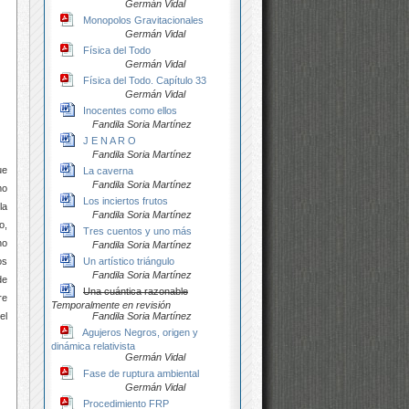
Germán Vidal
Monopolos Gravitacionales
Germán Vidal
Física del Todo
Germán Vidal
Física del Todo. Capítulo 33
Germán Vidal
Inocentes como ellos
Fandila Soria Martínez
J E N A R O
Fandila Soria Martínez
ue
La caverna
Fandila Soria Martínez
mo
Los inciertos frutos
la
Fandila Soria Martínez
o,
Tres cuentos y uno más
no
Fandila Soria Martínez
Un artístico triángulo
os
Fandila Soria Martínez
de
Una cuántica razonable
re
Temporalmente en revisión
Fandila Soria Martínez
el
Agujeros Negros, origen y
dinámica relativista
Germán Vidal
Fase de ruptura ambiental
Germán Vidal
Procedimiento FRP