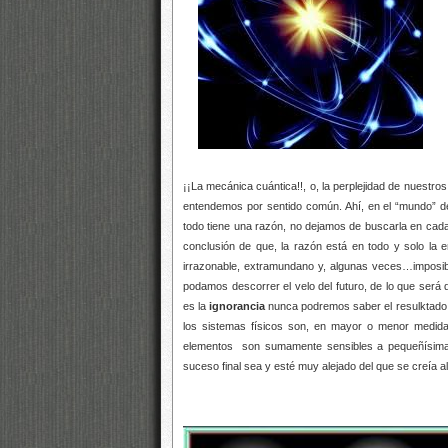
¡¡La mecánica cuántica!!, o, la perplejidad de nuestro
entendemos por sentido común. Ahí, en el “mundo” d
todo tiene una razón, no dejamos de buscarla en cada
conclusión de que, la razón está en todo y solo la 
irrazonable, extramundano y, algunas veces…imposib
podamos descorrer el velo del futuro, de lo que será
es la
ignorancia
nunca podremos saber el resulktado fi
los sistemas físicos son, en mayor o menor medida
elementos son sumamente sensibles a pequeñísimas 
suceso final sea y esté muy alejado del que se creía a