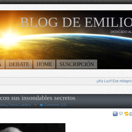
BLOG DE EMILIO
DEDICADO AL
A
DEBATE
HOME
SUSCRIPCIÓN
¡¡Ka Luz!! Ese milagro
con sus insondables secretos
ísica
,
Física Cuántica
~
Comments (22)