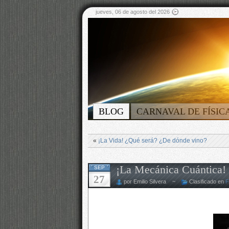
jueves, 06 de agosto del 2026
BLOG
CARNAVAL DE FÍSIC
«
¡La Vida! ¿Qué será? ¿De dónde vino?
¡La Mecánica Cuántica! 
SEP
27
por Emilio Silvera ~
Clasificado en
F