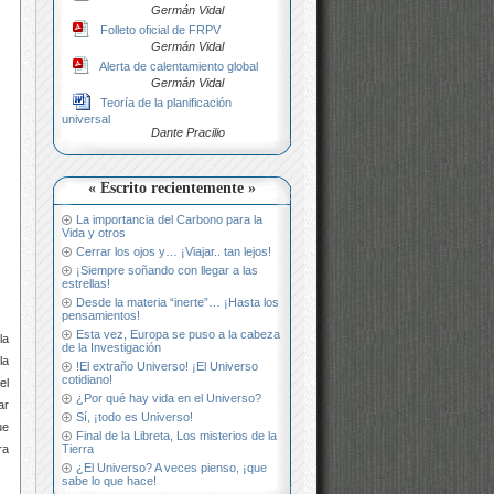
Germán Vidal
Folleto oficial de FRPV
Germán Vidal
Alerta de calentamiento global
Germán Vidal
Teoría de la planificación
universal
Dante Pracilio
« Escrito recientemente »
La importancia del Carbono para la
Vida y otros
Cerrar los ojos y… ¡Viajar.. tan lejos!
¡Siempre soñando con llegar a las
estrellas!
Desde la materia “inerte”… ¡Hasta los
pensamientos!
Esta vez, Europa se puso a la cabeza
la
de la Investigación
la
!El extraño Universo! ¡El Universo
cotidiano!
el
¿Por qué hay vida en el Universo?
ar
Sí, ¡todo es Universo!
ue
Final de la Libreta, Los misterios de la
Tierra
ra
¿El Universo? A veces pienso, ¡que
sabe lo que hace!