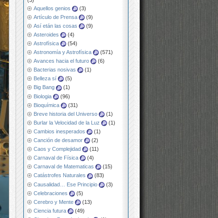
Aquellos genios
(3)
Artículo de Prensa
(9)
Así etán las cosas
(9)
Asteroides
(4)
Astrofísica
(54)
Astronomía y Astrofísica
(571)
Avances hacia el futuro
(6)
Bacterias nosivas
(1)
Belleza sí
(5)
Big Bang
(1)
Biologia
(96)
Bioquímica
(31)
Breve historia del Universo
(1)
Burlar la Velocidad de la Luz
(1)
Cambios inesperados
(1)
Canción de desamor
(2)
Caos y Complejidad
(11)
Carnaval de Física
(4)
Carnaval de Matematicas
(15)
Catástrofes Naturales
(83)
Causalidad… Ese Principio
(3)
Celebraciones
(5)
Cerebro y Mente
(13)
Ciencia futura
(49)