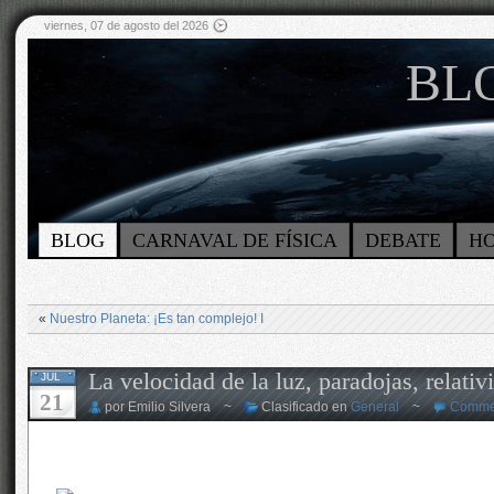
viernes, 07 de agosto del 2026
BLO
BLOG
CARNAVAL DE FÍSICA
DEBATE
H
«
Nuestro Planeta: ¡Es tan complejo! I
La velocidad de la luz, paradojas, relat
JUL
21
por Emilio Silvera ~
Clasificado en
General
~
Commen