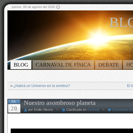
jueves, 06 de agosto del 2026
BLO
BLOG
CARNAVAL DE FÍSICA
DEBATE
H
«
¿Habrá un Universo en la sombra?
El 
Nuestro asombroso planeta
JUL
20
por Emilio Silvera ~
Clasificado en
General
~
Comments (0)