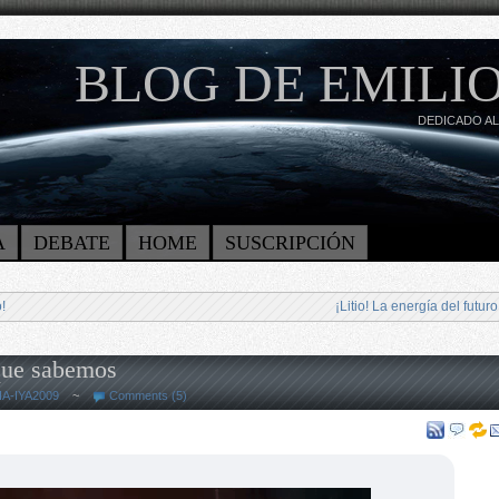
BLOG DE EMILIO
DEDICADO AL
A
DEBATE
HOME
SUSCRIPCIÓN
!
¡Litio! La energía del futuro
que sabemos
IA-IYA2009
~
Comments (5)