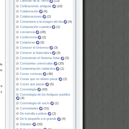
Ciencias de la Tierra
(13)
Civilizaciones antiguas
(10)
Colaboración
(6)
Colaboraciones
(2)
Comentario a la imagen del día
(4)
Computación cuantica
(1)
conciencia
(28)
Conferencia
(2)
Conjeturas
(5)
Conocer el Universo
(3)
Conocer la Naturaleza
(3)
Conociendo el Sistema Solar
(5)
Constantes universales
(20)
la
Contaminación radiactiva
(1)
po
Cosas curiosas
(46)
Cosas que no deben pasar
(2)
Cosas que pasan
(5)
ra
Cosmología
(43)
 y
Cosmología de los Antiguos pueblos
(4)
Cosmología de vacío
(1)
Curiosidades
(31)
De estrella a púlsar
(2)
De lo pequeño a lo grande
(4)
Debates
(20)