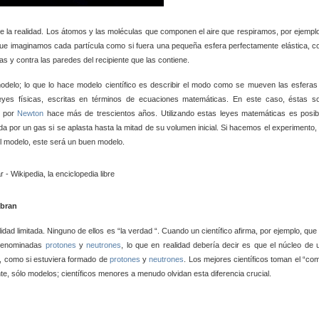
de la realidad. Los átomos y las moléculas que componen el aire que respiramos, por ejempl
que imaginamos cada partícula como si fuera una pequeña esfera perfectamente elástica, c
s y contra las paredes del recipiente que las contiene.
modelo; lo que lo hace modelo científico es describir el modo como se mueven las esferas
eyes físicas, escritas en términos de ecuaciones matemáticas. En este caso, éstas s
s por
Newton
hace más de trescientos años. Utilizando estas leyes matemáticas es posib
ida por un gas si se aplasta hasta la mitad de su volumen inicial. Si hacemos el experimento, 
el modelo, este será un buen modelo.
bran
idad limitada. Ninguno de ellos es “la verdad “. Cuando un científico afirma, por ejemplo, que 
 denominadas
protones
y
neutrones
, lo que en realidad debería decir es que el núcleo de 
, como si estuviera formado de
protones
y
neutrones
. Los mejores científicos toman el “co
e, sólo modelos; científicos menores a menudo olvidan esta diferencia crucial.