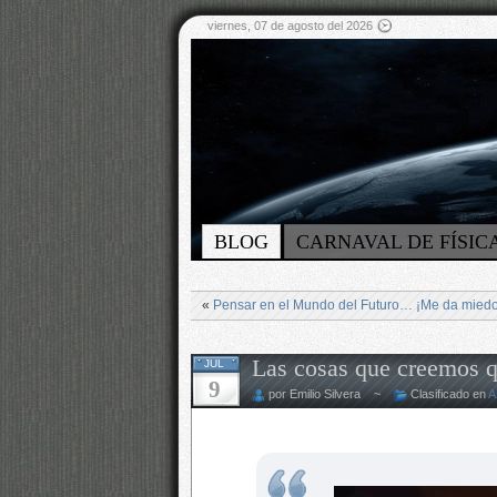
viernes, 07 de agosto del 2026
BLOG
CARNAVAL DE FÍSIC
«
Pensar en el Mundo del Futuro… ¡Me da miedo
Las cosas que creemos 
JUL
9
por Emilio Silvera ~
Clasificado en
A