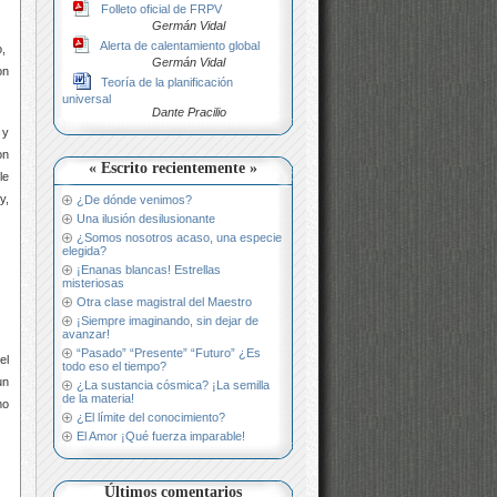
Folleto oficial de FRPV
Germán Vidal
Alerta de calentamiento global
o,
Germán Vidal
on
Teoría de la planificación
universal
Dante Pracilio
 y
on
« Escrito recientemente »
le
y,
¿De dónde venimos?
Una ilusión desilusionante
¿Somos nosotros acaso, una especie
elegida?
¡Enanas blancas! Estrellas
misteriosas
Otra clase magistral del Maestro
¡Siempre imaginando, sin dejar de
avanzar!
“Pasado” “Presente” “Futuro” ¿Es
el
todo eso el tiempo?
un
¿La sustancia cósmica? ¡La semilla
de la materia!
mo
¿El límite del conocimiento?
El Amor ¡Qué fuerza imparable!
Últimos comentarios