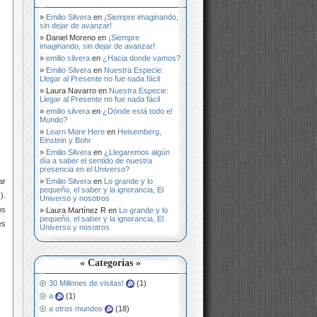
Emilio Silvera
en
¡Siempre imaginando,
sin dejar de avanzar!
Daniel Moreno
en
¡Siempre
imaginando, sin dejar de avanzar!
emilio silvera
en
¿Hacia donde vamos?
Emilio Silvera
en
Nuestra Especie:
Llegar al Presente no fue nada fácil
Laura Navarro
en
Nuestra Especie:
Llegar al Presente no fue nada fácil
emilio silvera
en
¿Dónde está todo el
Mundo?
Learn More Here
en
Heisemberg,
Einstein y Bohr
Emilio Silvera
en
¿Llegaremos algún
día a saber el sentido de nuestra
presencia en el Universo?
Emilio Silvera
en
Lo grande y lo
ar
pequeño, el saber y la ignorancia, El
).
Universo y nosotros
os
Laura Martínez R
en
Lo grande y lo
pequeño, el saber y la ignorancia, El
es
Universo y nosotros
« Categorías »
30 Millones de visitas!
(1)
a
(1)
a otros mundos
(18)