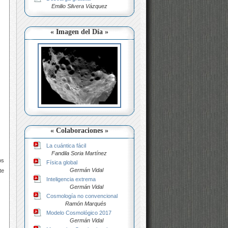
Emilio Silvera Vázquez
« Imagen del Día »
« Colaboraciones »
La cuántica fácil
Fandila Soria Martínez
os
Física global
Germán Vidal
te
Inteligencia extrema
Germán Vidal
Cosmología no convencional
Ramón Marqués
Modelo Cosmológico 2017
Germán Vidal