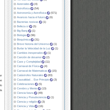
Asteroides
(4)
Astrofísica
(54)
Astronomía y Astrofísica
(571)
Avances hacia el futuro
(6)
Bacterias nosivas
(1)
Belleza sí
(5)
Big Bang
(1)
Biologia
(96)
Bioquímica
(31)
Breve historia del Universo
(1)
Burlar la Velocidad de la Luz
(1)
Cambios inesperados
(1)
Canción de desamor
(2)
Caos y Complejidad
(11)
Carnaval de Física
(4)
Carnaval de Matematicas
(15)
Catástrofes Naturales
(83)
ar
Causalidad… Ese Principio
(3)
ue
Celebraciones
(5)
do
Cerebro y Mente
(13)
la
Ciencia futura
(49)
Ciencia y Pseudociencia
(1)
Ciencia y religión
(3)
Ciencia y Vida
(16)