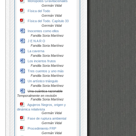
Monopolos Gravitacionales
Germán Vidal
Física del Todo
Germán Vidal
Física del Todo. Capítulo 33
Germán Vidal
Inocentes como ellos
Fandila Soria Martínez
J E N A R O
Fandila Soria Martínez
La caverna
Fandila Soria Martínez
Los inciertos frutos
Fandila Soria Martínez
Tres cuentos y uno más
Fandila Soria Martínez
Un artístico triángulo
Fandila Soria Martínez
Una cuántica razonable
Temporalmente en revisión
Fandila Soria Martínez
Agujeros Negros, origen y
dinámica relativista
Germán Vidal
Fase de ruptura ambiental
Germán Vidal
Procedimiento FRP
Germán Vidal