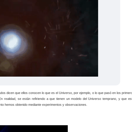
os dicen que ellos conocen lo que es el Universo, por ejemplo, o lo que pasó en los primer
En realidad, se están refiriendo a que tienen un modelo del Universo temprano, y que es
nto hemos obtenido mediante experimentos y observaciones.